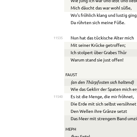
Wie jung ich war und lebt und lieb
Mich däucht das war wohl süße,
Wo’s fröhlich klang und lustig ging
Da rührten sich meine Füße.
Nun hat das tückische Alter mich
11535
Mit seiner Krücke getroffen;
Ich stolpert über Grabes Thür
Warum stand sie just offen!
FAUST
(an den Thürpfosten sich haltend)
Wie das Geklirr der Spaten mich e
Es ist die Menge, die mir fröhnet,
11540
Die Erde mit sich selbst versöhnet
Den Wellen ihre Gränze setzt
Das Meer mit strengem Band umzi
MEPH
(bey Seite)