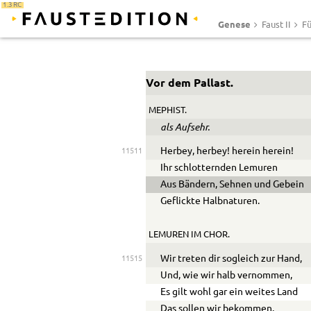
1.3 RC
Genese
Faust II
Fü
Vor dem Pallast.
MEPHIST.
als Aufsehr.
Herbey, herbey! herein herein!
11511
Ihr schlotternden Lemuren
Aus Bändern, Sehnen und Gebein
Geflickte Halbnaturen.
LEMUREN IM CHOR.
Wir treten dir sogleich zur Hand,
11515
Und, wie wir halb vernommen,
Es gilt wohl gar ein weites Land
Das sollen wir bekommen.