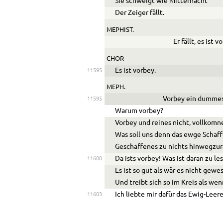
Sie schweigt wie Mitternacht
Der Zeiger fällt.
MEPHIST.
Er fällt, es ist v
CHOR
Es ist vorbey.
11595
MEPH.
Vorbey ein dummes
11595
Warum vorbey?
Vorbey und reines nicht, vollkomn
Was soll uns denn das ewge Schaf
Geschaffenes zu nichts hinwegzur
Da ists vorbey! Was ist daran zu le
11600
Es ist so gut als wär es nicht gewe
Und treibt sich so im Kreis als we
Ich liebte mir dafür das Ewig-Leere
11603