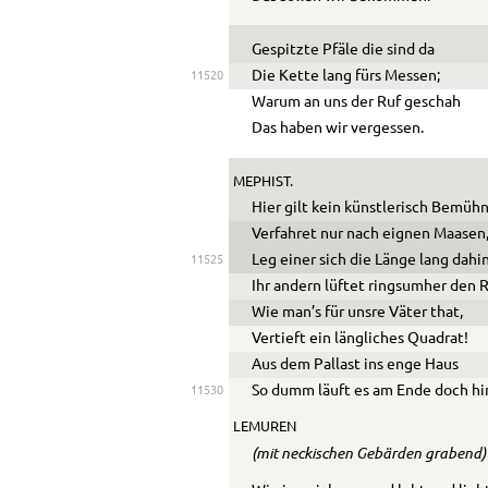
Gespitzte Pfäle die sind da
Die Kette lang fürs Messen;
11520
Warum an uns der Ruf geschah
Das haben wir vergessen.
MEPHIST.
Hier gilt kein künstlerisch Bemühn
Verfahret nur nach eignen Maasen
Leg einer sich die Länge lang dahin
11525
Ihr andern lüftet ringsumher den 
Wie man’s für unsre Väter that,
Vertieft ein längliches Quadrat!
Aus dem Pallast ins enge Haus
So dumm läuft es am Ende doch hi
11530
LEMUREN
(mit neckischen Gebärden grabend)