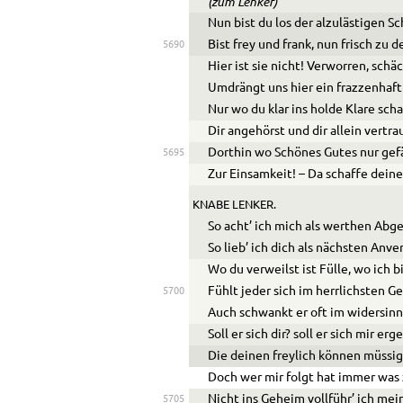
(zum Lenker)
Nun bist du los der alzulästigen S
Bist frey und frank, nun frisch zu 
5690
Hier ist sie nicht! Verworren, schäc
Umdrängt uns hier ein frazzenhaft
Nur wo du klar ins holde Klare scha
Dir angehörst und dir allein vertra
Dorthin wo Schönes Gutes nur gefä
5695
Zur Einsamkeit! – Da schaffe deine
KNABE LENKER.
So acht’ ich mich als werthen Abg
So lieb’ ich dich als nächsten Anv
Wo du verweilst ist Fülle, wo ich b
Fühlt jeder sich im herrlichsten G
5700
Auch schwankt er oft im widersin
Soll er sich dir? soll er sich mir er
Die deinen freylich können müssig
Doch wer mir folgt hat immer was 
Nicht ins Geheim vollführ’ ich mei
5705