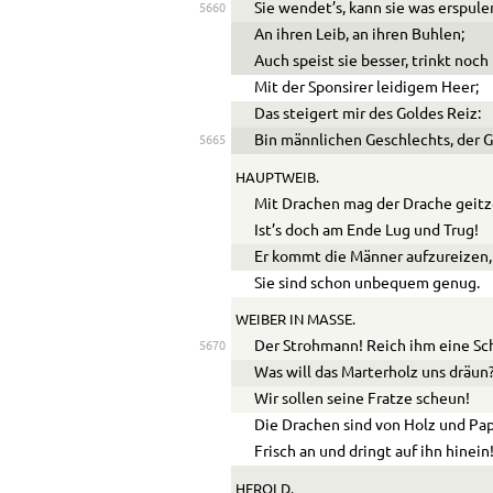
Sie wendet’s, kann sie was erspule
5660
An ihren Leib, an ihren Buhlen;
Auch speist sie besser, trinkt noc
Mit der Sponsirer leidigem Heer;
Das steigert mir des Goldes Reiz:
Bin männlichen Geschlechts, der G
5665
HAUPTWEIB.
Mit Drachen mag der Drache geitz
Ist’s doch am Ende Lug und Trug!
Er kommt die Männer aufzureizen,
Sie sind schon unbequem genug.
WEIBER IN MASSE.
Der Strohmann! Reich ihm eine Sc
5670
Was will das Marterholz uns dräun
Wir sollen seine Fratze scheun!
Die Drachen sind von Holz und Pa
Frisch an und dringt auf ihn hinein
HEROLD.