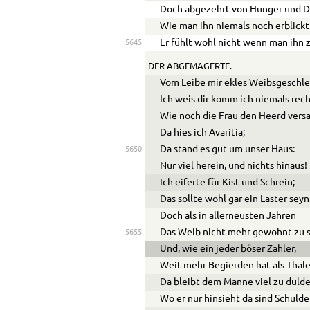
Doch abgezehrt von Hunger und D
Wie man ihn niemals noch erblickt
Er fühlt wohl nicht wenn man ihn 
5645
DER ABGEMAGERTE.
Vom Leibe mir ekles Weibsgeschle
Ich weis dir komm ich niemals rech
Wie noch die Frau den Heerd versa
Da hies ich Avaritia;
Da stand es gut um unser Haus:
5650
Nur viel herein, und nichts hinaus!
Ich eiferte für Kist und Schrein;
Das sollte wohl gar ein Laster seyn
Doch als in allerneusten Jahren
Das Weib nicht mehr gewohnt zu s
5655
Und, wie ein jeder böser Zahler,
Weit mehr Begierden hat als Thale
Da bleibt dem Manne viel zu dulde
Wo er nur hinsieht da sind Schulde