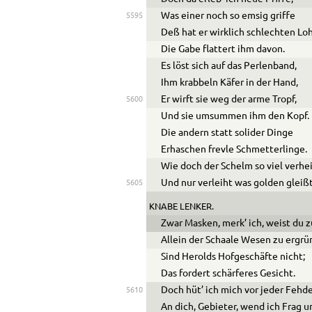
Was einer noch so emsig griffe
5595
Deß hat er wirklich schlechten Lo
Die Gabe flattert ihm davon.
Es löst sich auf das Perlenband,
Ihm krabbeln Käfer in der Hand,
Er wirft sie weg der arme Tropf,
5600
Und sie umsummen ihm den Kopf.
Die andern statt solider Dinge
Erhaschen frevle Schmetterlinge.
Wie doch der Schelm so viel verhe
Und nur verleiht was golden gleiß
5605
KNABE LENKER.
Zwar Masken, merk’ ich, weist du 
Allein der Schaale Wesen zu ergr
Sind Herolds Hofgeschäfte nicht;
Das fordert schärferes Gesicht.
Doch hüt’ ich mich vor jeder Fehde
5610
An dich, Gebieter, wend ich Frag 