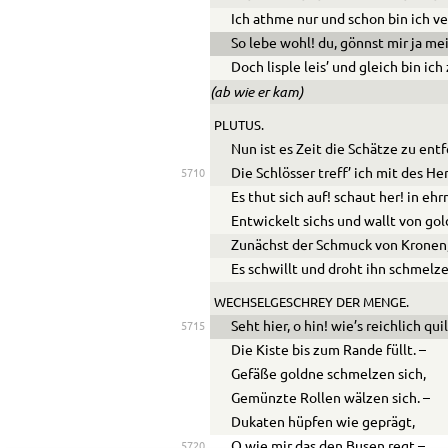
Ich athme nur und schon bin ich ve
So lebe wohl! du, gönnst mir ja me
Doch lisple leis’ und gleich bin ich
(ab wie er kam)
PLUTUS.
Nun ist es Zeit die Schätze zu entf
Die Schlösser treff’ ich mit des He
5710
Es thut sich auf! schaut her! in eh
Entwickelt sichs und wallt von go
Zunächst der Schmuck von Kronen,
Es schwillt und droht ihn schmelz
WECHSELGESCHREY DER MENGE.
Seht hier, o hin! wie’s reichlich quil
5715
Die Kiste bis zum Rande füllt. –
Gefäße goldne schmelzen sich,
Gemünzte Rollen wälzen sich. –
Dukaten hüpfen wie geprägt,
O wie mir das den Busen regt –
5720