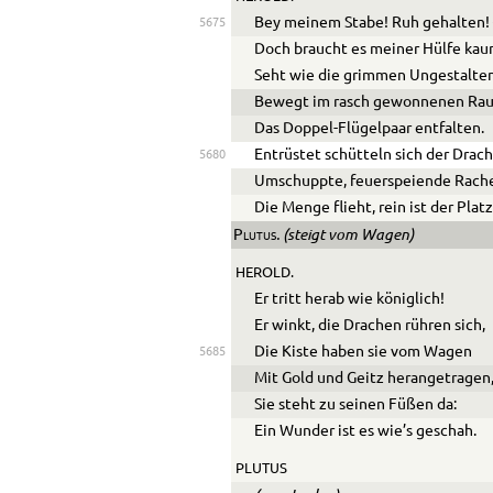
Bey meinem Stabe! Ruh gehalten!
5675
Doch braucht es meiner Hülfe kau
Seht wie die grimmen Ungestalte
Bewegt im rasch gewonnenen Ra
Das Doppel-Flügelpaar entfalten.
Entrüstet schütteln sich der Drac
5680
Umschuppte, feuerspeiende Rach
Die Menge flieht, rein ist der Platz
. (steigt vom Wagen)
Plutus
HEROLD.
Er tritt herab wie königlich!
Er winkt, die Drachen rühren sich,
Die Kiste haben sie vom Wagen
5685
Mit Gold und Geitz herangetragen
Sie steht zu seinen Füßen da:
Ein Wunder ist es wie’s geschah.
PLUTUS