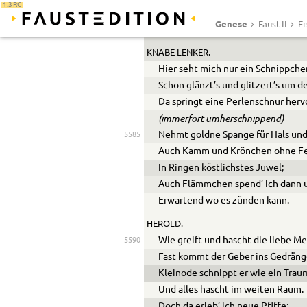
1.3 RC
Das Prahlen steht dir gar zu schön,
5580
Genese
Faust II
Er
Doch laß uns deine Künste sehn.
KNABE LENKER.
Hier seht mich nur ein Schnippche
Schon glänzt’s und glitzert’s um 
Da springt eine Perlenschnur herv
(immerfort umherschnippend)
Nehmt goldne Spange für Hals und
5585
Auch Kamm und Krönchen ohne Fe
In Ringen köstlichstes Juwel;
Auch Flämmchen spend’ ich dann 
Erwartend wo es zünden kann.
HEROLD.
Wie greift und hascht die liebe M
5590
Fast kommt der Geber ins Gedräng
Kleinode schnippt er wie ein Trau
Und alles hascht im weiten Raum.
Doch da erleb’ ich neue Pfiffe;