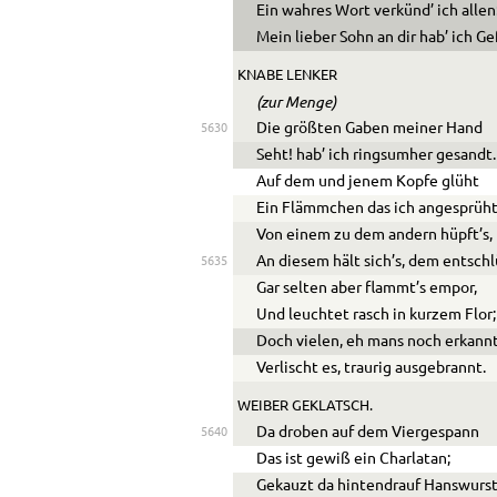
Ein wahres Wort verkünd’ ich allen
Mein lieber Sohn an dir hab’ ich Ge
KNABE LENKER
(zur Menge)
Die größten Gaben meiner Hand
5630
Seht! hab’ ich ringsumher gesandt.
Auf dem und jenem Kopfe glüht
Ein Flämmchen das ich angesprüht
Von einem zu dem andern hüpft’s,
An diesem hält sich’s, dem entschl
5635
Gar selten aber flammt’s empor,
Und leuchtet rasch in kurzem Flor;
Doch vielen, eh mans noch erkannt
Verlischt es, traurig ausgebrannt.
WEIBER GEKLATSCH.
Da droben auf dem Viergespann
5640
Das ist gewiß ein Charlatan;
Gekauzt da hintendrauf Hanswurst