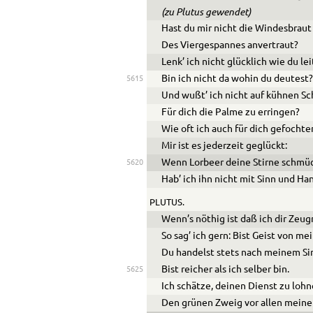
(zu Plutus gewendet)
Hast du mir nicht die Windesbraut
Des Viergespannes anvertraut?
Lenk’ ich nicht glücklich wie du le
Bin ich nicht da wohin du deutest
5615
Und wußt’ ich nicht auf kühnen S
Für dich die Palme zu erringen?
Wie oft ich auch für dich gefochte
Mir ist es jederzeit geglückt:
Wenn Lorbeer deine Stirne schmüc
5620
Hab’ ich ihn nicht mit Sinn und H
PLUTUS.
Wenn’s nöthig ist daß ich dir Zeugn
So sag’ ich gern: Bist Geist von m
Du handelst stets nach meinem Si
Bist reicher als ich selber bin.
5625
Ich schätze, deinen Dienst zu lohn
Den grünen Zweig vor allen meine