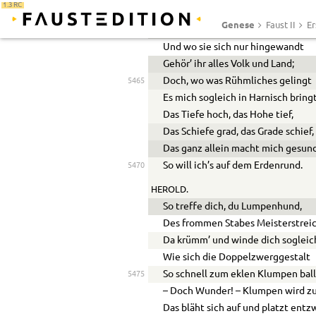
1.3 RC
Mit ihrem weißen Flügelpaar,
Genese
Faust II
Er
Sie dünkt sich wohl sie sey ein Aar.
Und wo sie sich nur hingewandt
Gehör’ ihr alles Volk und Land;
Doch, wo was Rühmliches gelingt
5465
Es mich sogleich in Harnisch bringt
Das Tiefe hoch, das Hohe tief,
Das Schiefe grad, das Grade schief,
Das ganz allein macht mich gesun
So will ich’s auf dem Erdenrund.
5470
HEROLD.
So treffe dich, du Lumpenhund,
Des frommen Stabes Meisterstreic
Da krümm’ und winde dich sogleich
Wie sich die Doppelzwerggestalt
So schnell zum eklen Klumpen ball
5475
– Doch Wunder! – Klumpen wird z
Das bläht sich auf und platzt entz