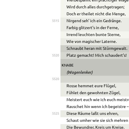
Vierbespannt ein prächtiger Wag
Wird durch alles durchgetragen;
Doch er theilet nicht die Menge,
Nirgend seh’ ich ein Gedränge.
5515
Farbig glitzert’s in der Ferne,
Irrend leuchten bunte Sterne,
Wie von magischer Laterne.
Schnaubt heran mit Stürmgewalt.
Platz gemacht! Mich schaudert’s!
5520
KNABE
(Wagenlenker)
5520
Rosse hemmet eure Flügel,
Fühlet den gewohnten Zügel,
Meistert euch wie ich euch meistr
Rauschet hin wenn ich begeistre –
Diese Räume laßt uns ehren,
5525
Schaut umher wie sie sich mehren
Die Bewundrer, Kreis um Kreise.