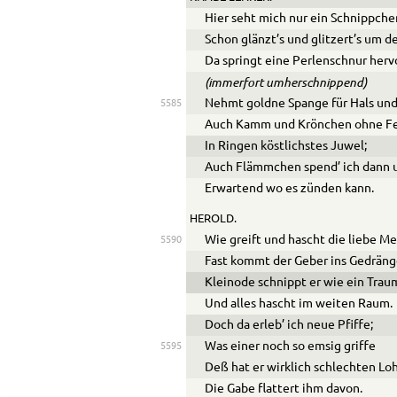
Hier seht mich nur ein Schnippche
Schon glänzt’s und glitzert’s um 
Da springt eine Perlenschnur herv
(immerfort umherschnippend)
Nehmt goldne Spange für Hals und
5585
Auch Kamm und Krönchen ohne Fe
In Ringen köstlichstes Juwel;
Auch Flämmchen spend’ ich dann 
Erwartend wo es zünden kann.
HEROLD.
Wie greift und hascht die liebe M
5590
Fast kommt der Geber ins Gedräng
Kleinode schnippt er wie ein Trau
Und alles hascht im weiten Raum.
Doch da erleb’ ich neue Pfiffe;
Was einer noch so emsig griffe
5595
Deß hat er wirklich schlechten Lo
Die Gabe flattert ihm davon.