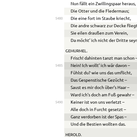
Nun fällt ein Zwillingspaar heraus,
Die Otter und die Fledermaus;
Die eine fort im Staube kriecht,
5480
Die andre schwarz zur Decke fliegt
Sie eilen draußen zum Verein,
Da möcht’ ich nicht der Dritte sey
GEMURMEL.
Frisch! dahinten tanzt man schon 
Nein! Ich wollt’ ich wär davon –
5485
Fühlst du? wie uns das umflicht,
Das Gespenstische Gezücht –
Saust es mir doch über’s Haar –
Ward ich’s doch am Fuß gewahr –
Keiner ist von uns verletzt –
5490
Alle doch in Furcht gesetzt –
Ganz verdorben ist der Spas –
Und die Bestien wollten das.
HEROLD.