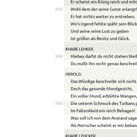
Er scheint ein König reich und mil
Wohl dem der seine Gunst erlangt
5555
Er hat nichts weiter zu erstreben,
Wo’s irgend fehlte späht sein Blick
Und seine reine Lust zu geben
Ist größer als Besitz und Glück.
KNABE LENKER.
Hiebey darfst du nicht stehen blei
5560
Du mußt ihn recht genau beschrei
HEROLD.
Das Würdige beschreibt sich nicht
Doch das gesunde Mondgesicht,
Ein voller Mund, erblühte Wangen
Die unterm Schmuck des Turbans 
5565
Im Faltenkleid ein reich Behagen!
Was soll ich von dem Anstand sag
Als Herrscher scheint er mir bekan
KNABE LENCKER