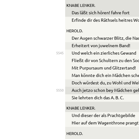
KNABE LENKER.
Das läßt sich hören! fahre fort
Erfinde dir des Räthsels heitres Wo
HEROLD.
Der Augen schwarzer Blitz, die Na
Erheitert von juwelnem Band!
Und welch ein zierliches Gewand
5545
Fließt dir von Schultern zu den So
Mit Purpursaum und Glitzertand!
Man könnte dich ein Mädchen sche
Doch würdest du, zu Wohl und We
Auch jetzo schon bey Mädchen gel
5550
Sie lehrten dich das A. B. C.
KNABE LENKER.
Und dieser der als Prachtgebilde
Hier auf dem Wagenthrone prangt
HEROLD.