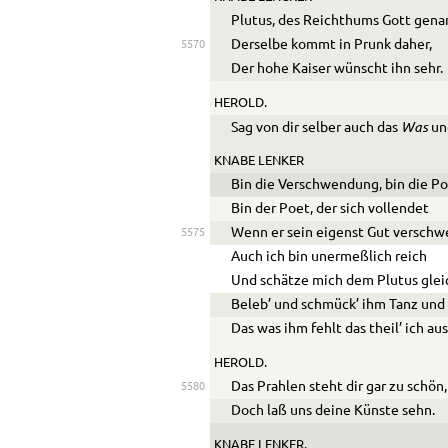
Plutus, des Reichthums Gott gena
Derselbe kommt in Prunk daher,
5570
Der hohe Kaiser wünscht ihn sehr.
HEROLD.
Was
Sag von dir selber auch das
u
KNABE LENKER
Bin die Verschwendung, bin die Po
Bin der Poet, der sich vollendet
Wenn er sein eigenst Gut verschw
5575
Auch ich bin unermeßlich reich
Und schätze mich dem Plutus glei
Beleb’ und schmück’ ihm Tanz und
Das was ihm fehlt das theil’ ich aus
HEROLD.
Das Prahlen steht dir gar zu schön,
5580
Doch laß uns deine Künste sehn.
KNABE LENKER.