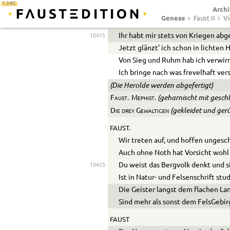
1.3 RC
Archi
Das Element drang gräßlich auf mi
Genese
Faust II
Vi
Es war nur Schein, allein der Schei
10420
Ihr habt mir stets von Kriegen abg
10415
Jetzt glänzt’ ich schon in lichten
Von Sieg und Ruhm hab ich verwir
Ich bringe nach was frevelhaft ver
(Die Herolde werden abgefertigt)
.
(geharnischt mit gesch
Faust
Mephist.
(gekleidet und gerü
Die drey Gewaltigen
FAUST.
Wir treten auf, und hoffen ungesc
Auch ohne Noth hat Vorsicht wohl
D
u weist das Bergvolk denkt und s
10425
I
st in Natur- und Felsenschrift stud
Die Geister l
a
ngst dem flachen La
Sind mehr als sonst dem FelsGebi
FAUST