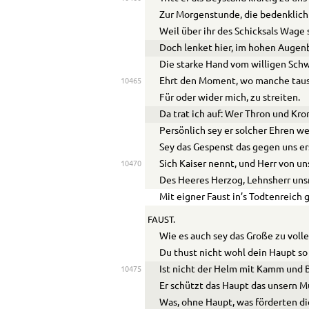
Zur Morgenstunde, die bedenklich
Weil über ihr des Schicksals Wage 
Doch lenket hier, im hohen Augen
Die starke Hand vom willigen Sch
Ehrt den Moment, wo manche taus
10465
Für oder wider mich, zu streiten.
Da trat ich auf: Wer Thron und Kr
Persönlich sey er solcher Ehren w
Sey das Gespenst das gegen u
ns
er
Sich Kaiser nennt, und Herr von u
10470
Des Heeres Herzog, Lehnsherr uns
Mit eigner Faust in’s Todtenreich
FAUST.
Wie es auch sey das Große zu voll
Du thust nicht wohl dein Haupt so
Ist nicht der Helm mit Kamm und
10475
Er schützt das Haupt das unsern M
Was, ohne Haupt, was förderten di