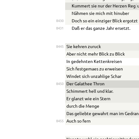
K
u
mmert sie nur der Herzen Reg
[
Nähmen sie mich mit hin
u
ber
Doch so ein einziger Blick erg
o
tzt
8430
Daß er das ganze Jahr ersetzt.
8431
Sie kehren zur
u
ck
8445
Aber nicht mehr Blick zu Blick
In gedehnten Kettenkreisen
Sich festgem
ae
s zu erweisen
Windet sich unz
a
hlige Schar
Der Galathee Thron
8450
Schimmert hell und klar.
Er gl
a
nzt wie ein Stern
durch die Menge
Das geliebte gewahrt man im Gedr
a
n
Auch so fern
8455