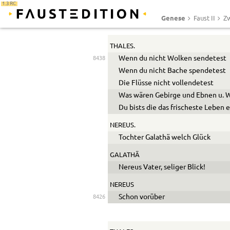
1.3 RC
Genese
Faust II
Zw
THALES.
Wenn du nicht Wolken sendetest
8438
Wenn du nicht Bache spendetest
Die Flüsse nicht vollendetest
Was wären Gebirge und Ebnen
u.
W
Du bists die das frischeste Leben e
NEREUS.
Tochter Galathä welch Glück
GALATHÄ
Nereus Vater, seliger Blick!
NEREUS
Schon vorüber
8426