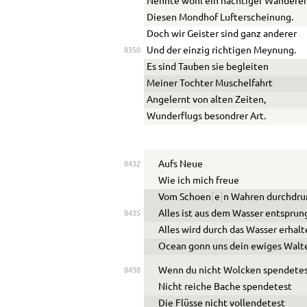
Nennte wohl ein n
a
chtiger Wanderer
Diesen Mondhof Lufterscheinung.
Doch wir Geister sind ganz anderer
Und der einzig richtigen Meynung.
8350
Es sind Tauben sie begleiten
Meiner Tochter Muschelfahrt
Angelernt von alten Zeiten,
Wunderflugs besondrer Art.
Aufs Neue
8432
Wie ich mich freue
Vom Sch
oe
n
[
e
]
n Wahren durchdr
Alles ist aus dem Wasser entspru
8435
Alles wird durch das Wasser erhal
Ocean g
o
nn uns dein ewiges Walt
Wenn du nicht Wolcken spendete
8438
Nicht reiche B
a
che spendetest
Die Flüsse nicht vollendetest