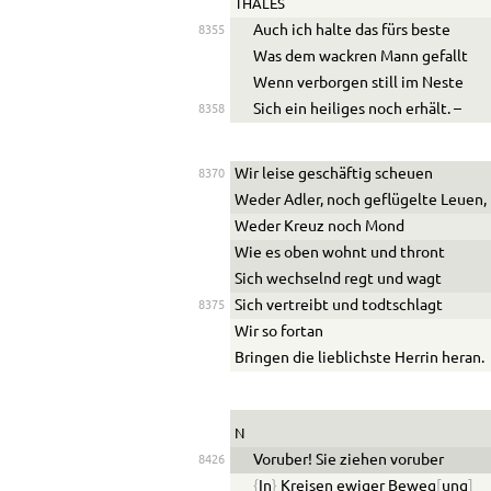
THALES
Auch ich halte das fürs beste
8355
Was dem wackren Mann gef
a
llt
Wenn verborgen still im Neste
Sich ein heiliges noch erhält. –
8358
Wir leise geschäftig scheuen
8370
Weder Adler, noch geflügelte Leuen,
Weder Kreuz noch Mond
Wie es oben wohnt und thront
Sich wechselnd regt und w
a
gt
Sich vertreibt und todtschl
a
gt
8375
Wir so fortan
Bringen die lieblichste Herrin heran.
N
Vor
u
ber! Sie ziehen vor
u
ber
8426
{
In
}
Kreisen ewiger Beweg
[
ung
]