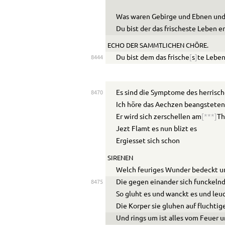
Was w
a
ren Gebirge und Ebnen un
Du bist der das frischeste Leben e
ECHO DER S
A
MMTLICHEN CHÖRE.
Du bist dem das frische
[
s
]
te Leben
8444
Es sind die Symptome des herrisc
8470
Ich höre das
Ae
chzen be
a
ngsteten
Er wird sich zerschellen am
[***]
Th
Jezt Flamt es nun blizt es
Ergiesset sich schon
SIRENEN
Welch feuriges Wunder bedeckt u
Die gegen einander sich funckelnd
8475
So gl
u
ht es und wanckt es und leu
Die K
o
rper sie gl
u
hen auf fl
u
chtig
Und rings um ist alles vom Feuer