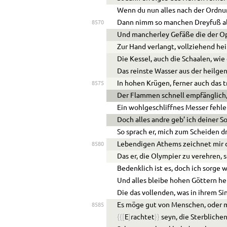
Wenn du nun alles nach der Ordn
Dann nimm so manchen Dreyfuß al
8570
Und mancherley Gefäße die der Op
Zur Hand verlangt, vollziehend he
Die Kessel, auch die Schaalen, wie
Das reinste Wasser aus der heilge
In hohen Krügen, ferner auch das t
8575
Der Flammen schnell empfänglich, 
Ein wohlgeschliffnes Messer fehle 
Doch alles andre geb’ ich deiner So
So sprach er, mich zum Scheiden d
Lebendigen Athems zeichnet mir
8580
Das er, die Olympier zu verehren, s
Bedenklich ist es, doch ich sorge 
Und alles bleibe hohen Göttern he
Die das vollenden, was in ihrem Si
Es möge gut von Menschen, oder 
8585
{{
[
E
]
rachtet
}}
seyn, die Sterblichen