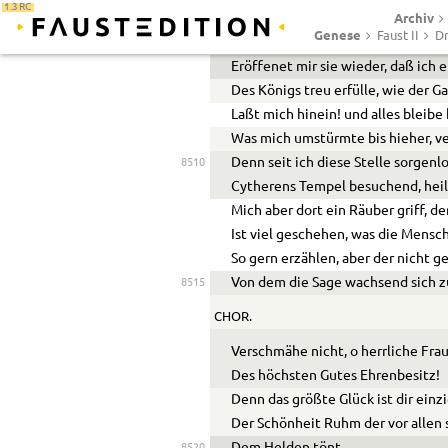
1.3 RC
Archiv
Geschah’s daß mir, erwählt aus vie
Genese
Faust II
Dr
In Bräutigams-Gestalt entgegen l
8505
Eröffenet mir sie wieder, daß ich 
Des Königs treu erfülle, wie der Ga
Laßt mich hinein! und alles bleibe 
Was mich umstürmte bis hieher, v
Denn seit ich diese
Stelle
sorgenlo
8510
Cytherens Tempel besuchend, heil
Mich aber dort ein Räuber griff, de
Ist viel geschehen, was die Mensc
So gern erzählen, aber der nicht g
Von dem die Sage wachsend sich 
8515
CHOR.
Verschmähe nicht, o herrliche Frau
Des höchsten Gutes Ehrenbesitz!
Denn das größte Glück ist dir einz
Der Schönheit Ruhm der vor allen 
Dem Helden tönt
8520