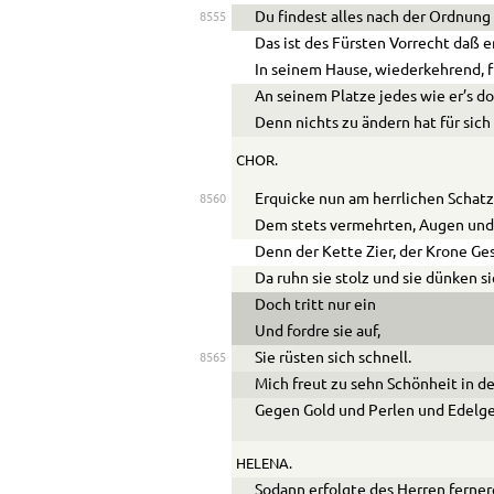
Du findest alles nach der Ordnung
8555
Das ist des Fürsten Vorrecht daß er
In seinem Hause, wiederkehrend, f
An seinem Platze jedes wie er’s dor
Denn nichts zu ändern hat für sic
CHOR.
Erquicke nun am herrlichen Schatz
8560
Dem stets vermehrten, Augen und 
Denn der Kette Zier, der Krone G
Da ruhn sie stolz und sie dünken s
Doch tritt nur ein
Und fordre sie auf,
Sie rüsten sich schnell.
8565
Mich freut zu sehn Schönheit in 
Gegen Gold und Perlen und Edelge
HELENA.
Sodann erfolgte des Herren ferne