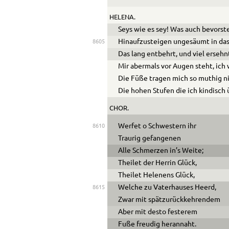
HELENA.
Seys wie es sey! Was auch bevorst
Hinaufzusteigen ungesäumt in das
8605
Das lang entbehrt, und viel ersehnt
Mir abermals vor Augen steht, ich 
Die Füße tragen mich so muthig n
Die hohen Stufen die ich kindisch
CHOR.
Werfet o Schwestern ihr
8610
Traurig gefangenen
Alle Schmerzen in’s Weite;
Theilet der Herrin Glück,
Theilet Helenens Glück,
Welche zu Vaterhauses Heerd,
8615
Zwar mit spätzurückkehrendem
Aber mit desto festerem
Fuße freudig herannaht.