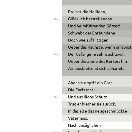
Preiset die Heiligen,
Glücklich herstellenden
8620
Und heimführenden Götter!
Schwebt der Entbundene
Doch wie auf Fittigen
Ue
ber das Rauhste, wenn umsonst
Der Gefangene sehnsuchtsvoll
8625
Ue
ber die Zinne des Kerkers hin
Armausbreitend sich abhärmt.
Aber sie ergriff ein Gott
Die Entfernte;
Und aus Ilions Schutt
8630
Trug er hierher sie zurück,
In das alte das neugeschmückte
Vaterhaus,
Nach unsäglichen