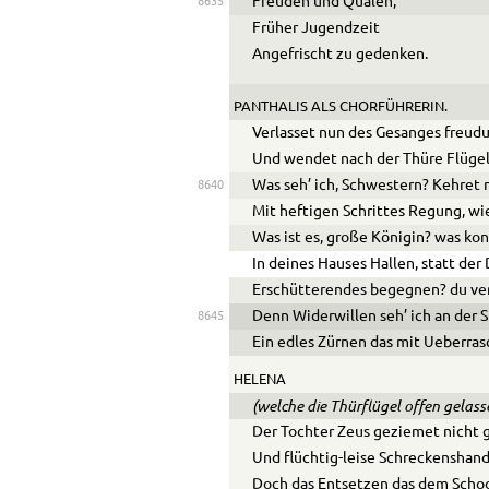
Freuden und Qualen,
8635
Früher Jugendzeit
Angefrischt zu gedenken.
PANTHALIS ALS CHORFÜHRERIN.
Verlasset nun des Gesanges freu
Und wendet nach der Thüre Flügel
Was seh’ ich, Schwestern? Kehret n
8640
Mit heftigen Schrittes Regung, wi
Was ist es, große Königin? was kon
In deines Hauses Hallen, statt der
Erschütterendes begegnen? du verb
Denn Widerwillen seh’ ich an der S
8645
Ein edles Zürnen das mit
Ue
berra
HELENA
(welche die Thürflügel offen gelas
Der Tochter Zeus geziemet nicht
Und flüchtig-leise Schreckenshand 
Doch das Entsetzen das dem Schoo