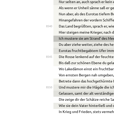
Nur selten an, auch sprach er kein 
Als wenn er Unheil sänne saß er g
Nun aber, als des Eurotas tiefem 
Hinangefahren der vordern Schiff
Das Land begrüßten, sprach er, w
8540
Hier steigen meine Krieger, nach 
Ich mustere sie am Strand’ des Me
Du aber ziehe weiter, ziehe des he
Eurotas fruchtbegabtem Ufer imme
Die Rosse lenkend auf der feucht
8545
Bis daß zur schönen Ebene du gel
Wo Lakedämon einst ein fruchtbar
Von ernsten Bergen nah umgeben,
Betrete dann das hochgethürmte 
Und mustere mir die Mägde die ich
8550
Gelassen, samt der alt verständige
Die zeige dir der Schätze reiche 
Wie sie dein Vater hinterließ und d
In Krieg und Frieden, stets verme