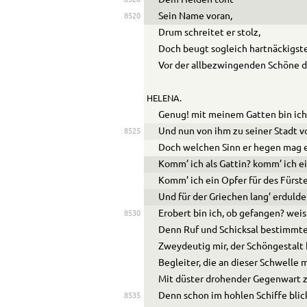
Sein Name voran,
8520
Drum schreitet er stolz,
Doch beugt sogleich hartnäckigst
Vor der allbezwingenden Schöne d
HELENA.
Genug! mit meinem Gatten bin ich
Und nun von ihm zu seiner Stadt v
8525
Doch welchen Sinn er hegen mag er
Komm’ ich als Gattin? komm’ ich e
Komm’ ich ein Opfer für des Fürst
Und für der Griechen lang’ erduld
Erobert bin ich, ob gefangen? weis 
8530
Denn Ruf und Schicksal bestimmte
Zweydeutig mir, der Schöngestalt
Begleiter, die an dieser Schwelle m
Mit düster drohender Gegenwart z
Denn schon im hohlen Schiffe bli
8535