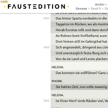
1.3 RC
Archiv
PHORK.
Genese
Faust II
Dr
So viele Jahre stand verlassen das 
Das hinter Sparta nordwärts in die
8995
Taygetos im Rücken, wo als muntr
Herab Eurotas rollt und dann durc
An Rohren breit hinfließend, eure
Dort hinten still im Gebirgthal ha
Sich angesiedelt, dringend aus ci
9000
Und unersteiglich feste Burg sich
Von da sie Land und Leute placken
HELENA.
Das konnten sie vollführen? Ganz 
PHORK.
Sie hatten Zeit, nun volle zwanzig 
HELENA.
Ist Einer Herr? sinds Räuber viel, 
9005