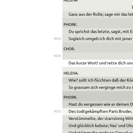
HELENA
Ganz aus der Rolle; sage mir das le
PHORK.
Du sprichst das letzte, sagst, mit 
Sogleich umgeb ich dich mit jener
9050
CHOR.
9050
Das kurze Wort! und rette dich und
HELENA.
Wie? sollt ich fürchten daß der K
So grausam sich verginge mich zu
PHORK.
Hast du vergessen wie er deinen 
Des todtgekämpften Paris Bruder,
9055
Verstümmelte, der starrsinnig Witt
Und glücklich kebste; Nas’ und Ohr