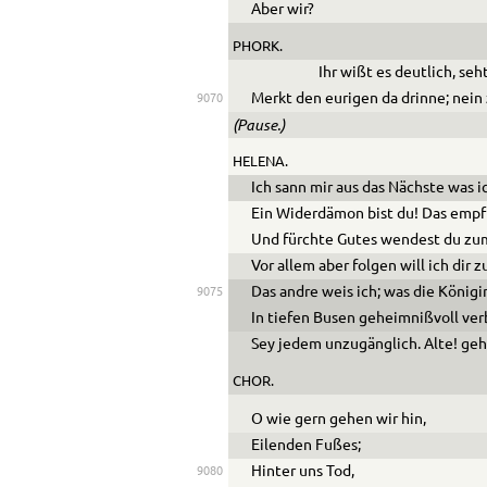
Aber wir?
PHORK.
Ihr wißt es deutlich, seh
Merkt den eurigen da drinne; nein 
9070
(Pause.)
HELENA.
Ich sann mir aus das Nächste was i
Ein Widerdämon bist du! Das empfi
Und fürchte Gutes wendest du zu
Vor allem aber folgen will ich dir z
Das andre weis ich; was die König
9075
In tiefen Busen geheimnißvoll ve
Sey jedem unzugänglich. Alte! geh
CHOR.
O wie gern gehen wir hin,
Eilenden Fußes;
Hinter uns Tod,
9080