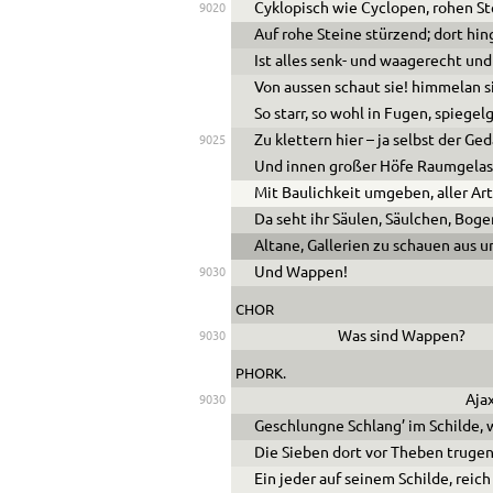
Cyklopisch wie Cyclopen, rohen St
9020
Auf rohe Steine stürzend; dort hin
Ist alles senk- und waagerecht und
Von aussen schaut sie! himmelan s
So starr, so wohl in Fugen, spiegelg
Zu klettern hier – ja selbst der Ge
9025
Und innen großer Höfe Raumgelass
Mit Baulichkeit umgeben, aller Ar
Da seht ihr Säulen, Säulchen, Bog
Altane, Gallerien zu schauen aus u
Und Wappen!
9030
CHOR
Was sind Wappen?
9030
PHORK.
Ajax
9030
Geschlungne Schlang’ im Schilde, w
Die Sieben dort vor Theben truge
Ein jeder auf seinem Schilde, reic