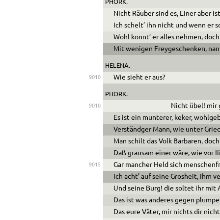
PHORK.
Nicht Räuber sind es, Einer aber ist
Ich schelt’ ihn nicht und wenn er
Wohl konnt’ er alles nehmen, doch
Mit wenigen Freygeschenken, nannt
HELENA.
Wie sieht er aus?
9010
PHORK.
Nicht übel! mir 
9010
Es ist ein munterer, keker, wohlgeb
Verständger Mann, wie unter Grie
Man schilt das Volk Barbaren, doch
Daß grausam einer wäre, wie vor Il
Gar mancher Held sich menschenfr
9015
Ich acht’ auf seine Grosheit, Ihm v
Und seine Burg! die soltet ihr mit
Das ist was anderes gegen plump
Das eure Väter, mir nichts dir nich