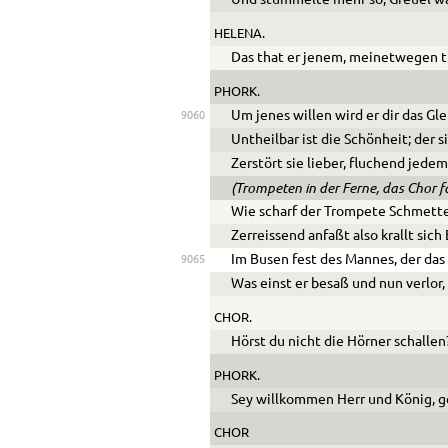
Und stümmelte mehr so; Greuel wa
HELENA.
Das that er jenem, meinetwegen th
PHORK.
Um jenes willen wird er dir das Gl
9060
Untheilbar ist die Schönheit; der 
Zerstört sie lieber, fluchend jedem
(Trompeten in der Ferne, das Chor
Wie scharf der Trompete Schmett
Zerreissend anfaßt also krallt sich
Im Busen fest des Mannes, der das
9065
Was einst er besaß und nun verlor,
CHOR.
Hörst du nicht die Hörner schallen
PHORK.
Sey willkommen Herr und König, g
CHOR