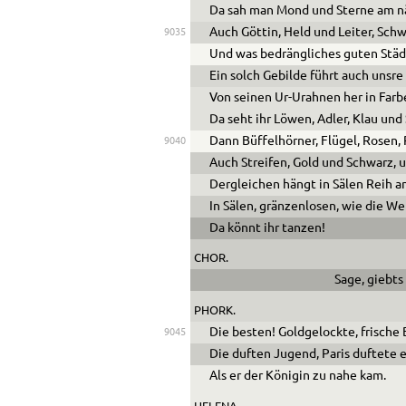
Da sah man Mond und Sterne am 
Auch Göttin, Held und Leiter, Schw
9035
Und was bedrängliches guten Städ
Ein solch Gebilde führt auch unsr
Von seinen Ur-Urahnen her in Farb
Da seht ihr Löwen, Adler, Klau und
Dann Büffelhörner, Flügel, Rosen,
9040
Auch Streifen, Gold und Schwarz, u
Dergleichen hängt in Sälen Reih an
In Sälen, gränzenlosen, wie die Wel
Da könnt ihr tanzen!
CHOR.
Sage, giebts
PHORK.
Die besten! Goldgelockte, frische
9045
Die duften Jugend, Paris duftete e
Als er der Königin zu nahe kam.