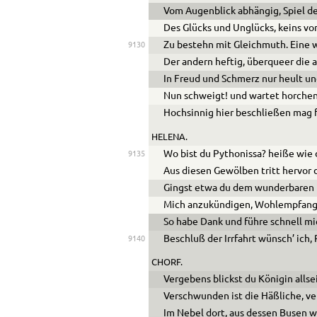
Vom Augenblick abhängig, Spiel d
Des Glücks und Unglücks, keins von
Zu bestehn mit Gleichmuth. Eine w
9130
Der andern heftig, überqueer die a
In Freud und Schmerz nur heult und
Nun schweigt! und wartet horchen
Hochsinnig hier beschließen mag f
HELENA.
Wo bist du Pythonissa? heiße wie 
9135
Aus diesen Gewölben tritt hervor 
Gingst etwa du dem wunderbaren
Mich anzukündigen, Wohlempfang 
So habe Dank und führe schnell m
Beschluß der Irrfahrt wünsch’ ich,
9140
CHORF.
Vergebens blickst du Königin allse
Verschwunden ist die Häßliche, ver
Im Nebel dort, aus dessen Busen w