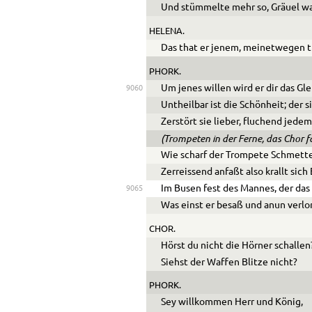
Und stümmelte mehr so, Gräuel wa
HELENA.
Das that er jenem, meinetwegen th
PHORK.
Um jenes willen wird er dir das Gl
9060
Untheilbar ist die Schönheit; der 
Zerstört sie lieber, fluchend jedem
(Trompeten in der Ferne, das Chor
Wie scharf der Trompete Schmett
Zerreissend anfaßt also krallt sich
Im Busen fest des Mannes, der das
9065
Was einst er besaß und anun verlor
CHOR.
Hörst du nicht die Hörner schallen
Siehst der Waffen Blitze nicht?
PHORK.
Sey willkommen Herr und König,