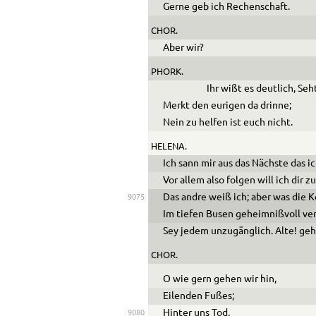
Gerne geb ich Rechenschaft.
CHOR.
Aber wir?
PHORK.
Ihr wißt es deutlich, Se
Merkt den eurigen da drinne;
Nein zu helfen ist euch nicht.
HELENA.
Ich sann mir aus das Nächste das i
Vor allem also folgen will ich dir z
Das andre weiß ich; aber was die 
9075
Im tiefen Busen geheimnißvoll ve
Sey jedem unzugänglich. Alte! geh
CHOR.
O wie gern gehen wir hin,
Eilenden Fußes;
Hinter uns Tod,
9080