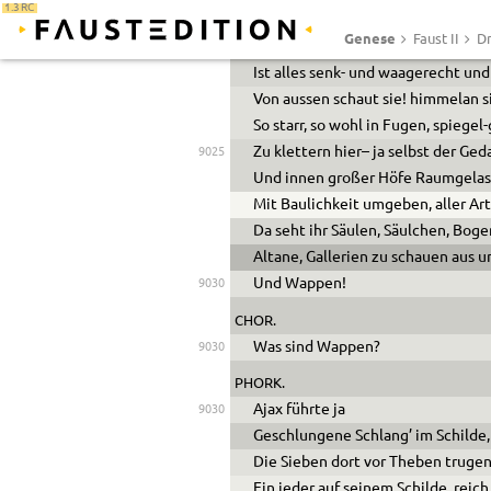
1.3 RC
Cyklopisch wie Cyclopen, rohen St
9020
Genese
Faust II
Dr
Auf rohe Steine stürzend; dort hin
Ist alles senk- und waagerecht und
Von
aussen
schaut
sie
! himmelan
s
So starr, so wohl in Fugen, spiegel-
Zu klettern hier– ja selbst der Ged
9025
Und innen großer Höfe Raumgelass
Mit Baulichkeit umgeben, aller Ar
Da seht ihr Säulen, Säulchen, Bog
Altane, Gallerien zu schauen aus u
Und Wappen!
9030
CHOR.
Was sind Wappen?
9030
PHORK.
Ajax führte ja
9030
Geschlungene Schlang’ im Schilde, 
Die Sieben dort vor Theben truge
Ein jeder auf seinem Schilde, reic