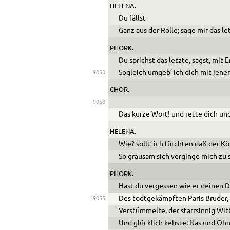
HELENA.
Du fällst
Ganz aus der Rolle; sage mir das le
PHORK.
Du sprichst das letzte, sagst, mit 
Sogleich umgeb’ ich dich mit jener
9050
CHOR.
9050
Das kurze Wort! und rette dich und
HELENA.
Wie? sollt’ ich fürchten daß der K
So grausam sich verginge mich zu
PHORK.
Hast du vergessen wie er deinen 
Des todtgekämpften Paris Bruder,
9055
Verstümmelte, der starrsinnig Witt
Und glücklich kebste; Nas und Ohr