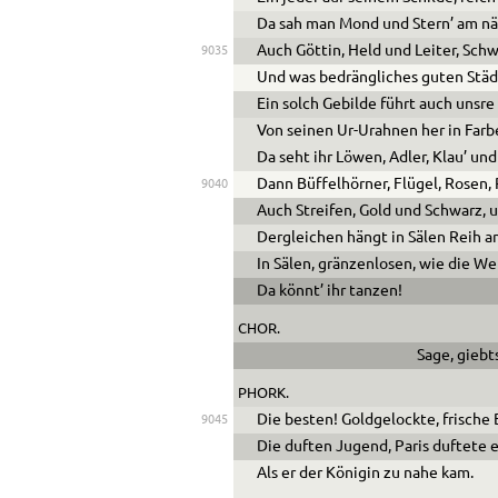
Da sah man Mond und Stern’ am 
Auch Göttin, Held und Leiter, Schw
9035
Und was bedrängliches guten Städ
Ein solch Gebilde führt auch unsre
Von seinen Ur-Urahnen her in Farb
Da seht ihr Löwen, Adler, Klau’ un
Dann Büffelhörner, Flügel, Rosen,
9040
Auch Streifen, Gold und Schwarz, u
Dergleichen hängt in Sälen Reih an
In Sälen, gränzenlosen, wie die Wel
Da könnt’ ihr tanzen!
CHOR.
Sage, giebt
PHORK.
Die besten! Goldgelockte, frische
9045
Die duften Jugend, Paris duftete e
Als er der Königin zu nahe kam.