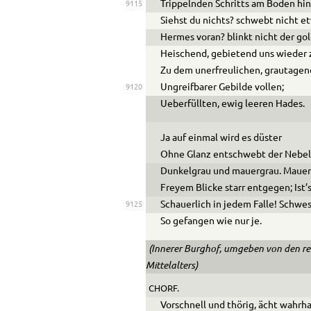
Trippelnden Schritts am Boden hin
9115
Siehst du nichts? schwebt nicht e
Hermes voran? blinkt nicht der go
Heischend, gebietend uns wieder 
Zu dem unerfreulichen, grautagen
Ungreifbarer Gebilde vollen;
9120
Ue
berfüllten, ewig leeren Hades.
Ja auf einmal wird es düster
Ohne Glanz entschwebt der Nebe
Dunkelgrau und mauergrau. Mauern
Freyem Blicke starr entgegen; Ist’s
Schauerlich in jedem Falle! Schwe
9125
So gefangen wie nur je.
(Innerer Burghof, umgeben von den r
Mittelalters)
CHORF.
Vorschnell und thörig, ächt wahrh