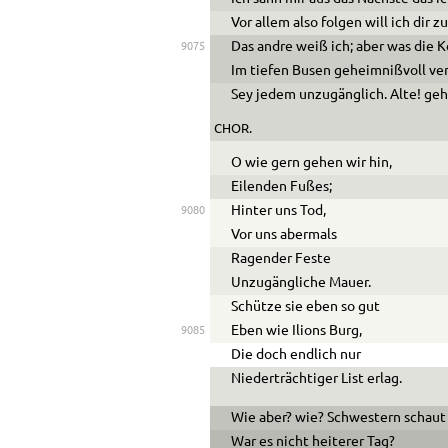
Vor allem also folgen will ich dir z
Das andre weiß ich; aber was die 
9075
Im tiefen Busen geheimnißvoll ve
Sey jedem unzugänglich. Alte! geh
CHOR.
O wie gern gehen wir hin,
Eilenden Fußes;
Hinter uns Tod,
9080
Vor uns abermals
Ragender Feste
Unzugängliche Mauer.
Schütze sie eben so gut
Eben wie Ilions Burg,
9085
Die doch endlich nur
Niederträchtiger List erlag.
Wie aber? wie? Schwestern schaut
War es nicht heiterer Tag?