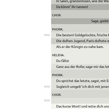
In Sälen, gränzenlosen, wie die Wel
Da könnt’ ihr tanzen!
CHOR.
Sage, giebt
PHORK.
Die besten! Goldgelockte, frische
9045
Die duften Jugend, Paris duftete e
Als er der Königin zu nahe kam.
HELENA.
Du fällst
Ganz aus der Rolle; sage mir das le
PHORK.
Du sprichst das letzte, sagst, mit 
Sogleich umgeb’ ich dich mit jener
9050
CHOR.
9050
Das kurze Wort! und rette dich und