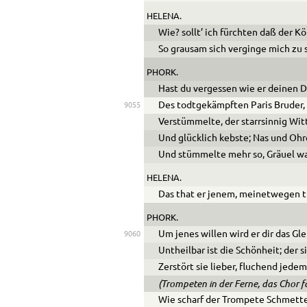
HELENA.
Wie? sollt’ ich fürchten daß der K
So grausam sich verginge mich zu
PHORK.
Hast du vergessen wie er deinen 
Des todtgekämpften Paris Bruder,
9055
Verstümmelte, der starrsinnig Witt
Und glücklich kebste; Nas und Ohr
Und stümmelte mehr so, Gräuel wa
HELENA.
Das that er jenem, meinetwegen th
PHORK.
Um jenes willen wird er dir das Gl
9060
Untheilbar ist die Schönheit; der 
Zerstört sie lieber, fluchend jedem
(Trompeten in der Ferne, das Chor
Wie scharf der Trompete Schmett