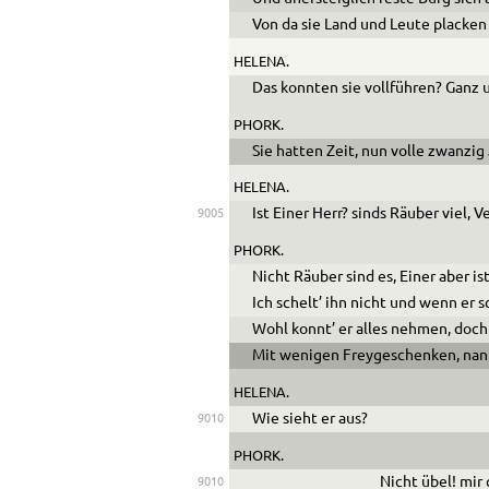
Von da sie Land und Leute placken
HELENA.
Das konnten sie vollführen? Ganz 
PHORK.
Sie hatten Zeit, nun volle zwanzig 
HELENA.
Ist Einer Herr? sinds Räuber viel, 
9005
PHORK.
Nicht Räuber sind es, Einer aber ist
Ich schelt’ ihn nicht und wenn er
Wohl konnt’ er alles nehmen, doch
Mit wenigen Freygeschenken, nannt
HELENA.
Wie sieht er aus?
9010
PHORK.
Nicht übel! mir 
9010