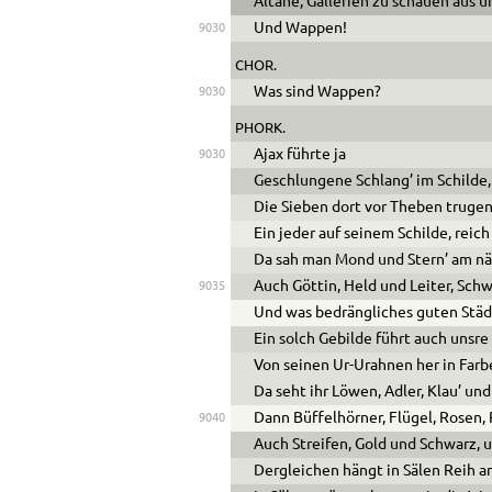
Altane, Gallerien zu schauen aus u
Und Wappen!
9030
CHOR.
Was sind Wappen?
9030
PHORK.
Ajax führte ja
9030
Geschlungene Schlang’ im Schilde, 
Die Sieben dort vor Theben truge
Ein jeder auf seinem Schilde, reic
Da sah man Mond und Stern’ am 
Auch Göttin, Held und Leiter, Schw
9035
Und was bedrängliches guten Städ
Ein solch Gebilde führt auch unsre
Von seinen Ur-Urahnen her in Farb
Da seht ihr Löwen, Adler, Klau’ un
Dann Büffelhörner, Flügel, Rosen,
9040
Auch Streifen, Gold und Schwarz, u
Dergleichen hängt in Sälen Reih an