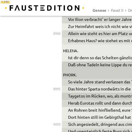
1.3 RC
Gestad und Inseln, alles streift er f
Genese
Faust II
Dr
Mit Beute wiederkehrend, wie sie 
Vor Ilion verbracht’ er
langer
Jahre
Zur Heimfahrt weis ich nicht wie vi
Allein wie steht es hier am Platz
8990
Erhabnes Haus? wie stehet es mit
HELENA.
Ist dir denn so das Schelten gänzli
Daß ohne Tadeln keine Lippe du r
PHORK.
So viele Jahre stand verlassen das 
Das hinter Sparta nordwärts in die
8995
Taygetos im Rücken, wo,
als muntr
Herab Eurotas rollt und dann durc
An Rohren breit hinfließend, eure
Dort hinten still im Gebirgthal ha
Sich angesiedelt, dringend aus ci
9000
Und unersteiglich feste Burg sich