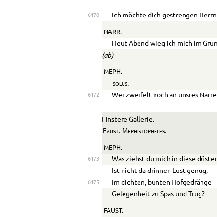
Ich möchte dich gestrengen Herrn
6170
NARR.
Heut Abend wieg ich mich im Grun
(ab)
MEPH.
solus.
Wer zweifelt noch an unsres Narre
6172
Finstere Gallerie.
.
.
Faust
Mephistopheles
MEPH.
Was ziehst du mich in diese düste
6173
Ist nicht da drinnen Lust genug,
Im dichten, bunten Hofgedränge
6175
Gelegenheit zu Spas und Trug?
FAUST.