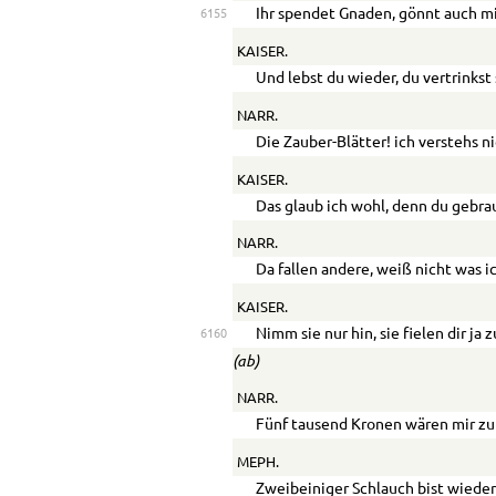
Ihr spendet Gnaden, gönnt auch mi
6155
KAISER.
Und lebst du wieder, du vertrinkst 
NARR.
Die Zauber-Blätter! ich verstehs ni
KAISER.
Das glaub ich wohl, denn du gebrau
NARR.
Da fallen andere, weiß nicht was i
KAISER.
Nimm sie nur hin, sie fielen dir ja z
6160
(ab)
NARR.
Fünf tausend Kronen wären mir z
MEPH.
Zweibeiniger Schlauch bist wiede