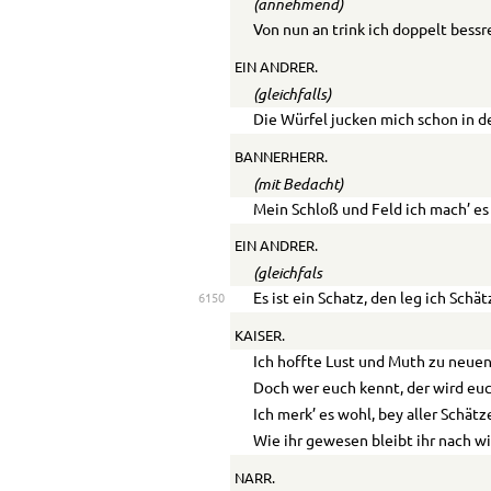
(annehmend)
Von nun an trink ich doppelt bessr
EIN ANDRER.
(gleichfalls)
Die Würfel jucken mich schon in d
BANNERHERR.
(mit Bedacht)
Mein Schloß und Feld ich mach’ es
EIN ANDRER.
(gleichfals
Es ist ein Schatz, den leg ich Schä
6150
KAISER.
Ich hoffte Lust und Muth zu neuen
Doch wer euch kennt, der wird euc
Ich merk’ es wohl, bey aller Schätz
Wie ihr gewesen bleibt ihr nach wi
NARR.