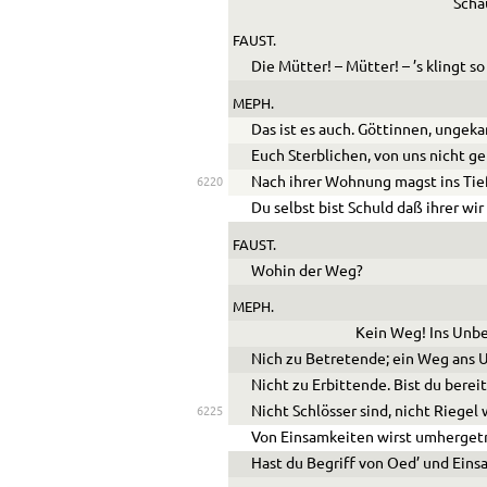
Scha
FAUST.
Die Mütter! – Mütter! – ’s klingt s
MEPH.
Das ist es auch. Göttinnen, ungek
Euch Sterblichen, von uns nicht g
Nach ihrer Wohnung magst ins Tief
6220
Du selbst bist Schuld daß ihrer wir
FAUST.
Wohin der Weg?
MEPH.
Kein Weg! Ins Unb
Nich zu Betretende; ein Weg ans
Nicht zu Erbittende. Bist du bereit
Nicht Schlösser sind, nicht Riege
6225
Von Einsamkeiten wirst umherget
Hast du Begriff von
Oe
d’ und Eins