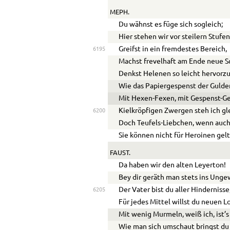
MEPH.
Du wähnst es füge sich sogleich;
Hier stehen wir vor steilern Stufen
Greifst in ein fremdestes Bereich,
6195
Machst frevelhaft am Ende neue S
Denkst Helenen so leicht hervorz
Wie das Papiergespenst der Gulden
Mit Hexen-Fexen, mit Gespenst-Ge
Kielkröpfigen Zwergen steh ich gl
6200
Doch Teufels-Liebchen, wenn auch 
Sie können nicht für Heroinen gel
FAUST.
Da haben wir den alten Leyerton!
Bey dir geräth man stets ins Unge
Der Vater bist du aller Hindernisse
6205
Für jedes Mittel willst du neuen L
Mit wenig Murmeln, weiß ich, ist’s
Wie man sich umschaut bringst du s