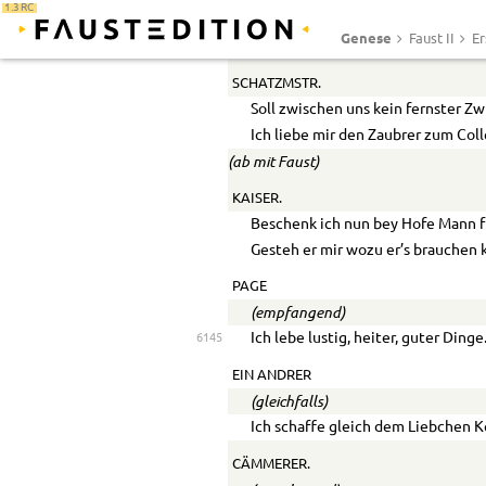
1.3 RC
Wo mit der obern- sich die Unterw
Genese
Faust II
Er
In Einigkeit beglückt, zusammenste
6140
SCHATZMSTR.
Soll zwischen uns kein fernster Zwi
Ich liebe mir den Zaubrer zum Col
(ab mit Faust)
KAISER.
Beschenk ich nun bey Hofe Mann f
Gesteh er mir wozu er’s brauchen 
PAGE
(empfangend)
Ich lebe lustig, heiter, guter Dinge
6145
EIN ANDRER
(gleichfalls)
Ich schaffe gleich dem Liebchen K
CÄMMERER.