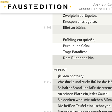
1.3 RC
Flatternde, schwebende,
Archiv
Goe
Genese
Faust II
Fü
Heimlich belebende,
Zweiglein beflügelte,
Knospen entsiegelte,
Eilet zu blühn.
11705
Frühling entsprieße,
Purpur und Grün;
Tragt Paradiese
Dem Ruhenden hin.
MEPHIST.
(zu den Satanen)
Was duckt und zuckt ihr? ist das H
11710
So haltet Stand und laßt sie streue
An seinen Platz ein jeder Gauch!
Sie denken wohl mit solchen Blü
Die heißen Teufel einzuschneyen;
11715