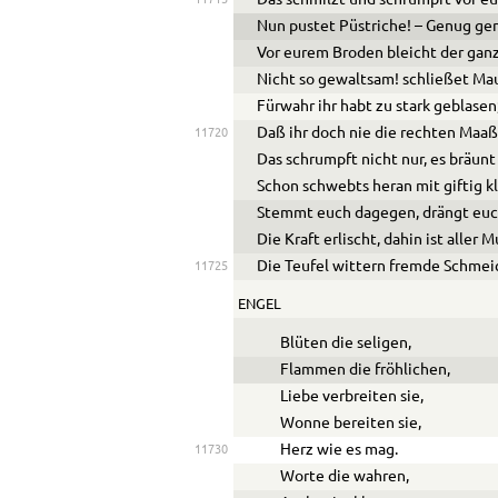
Das schmilzt und schrumpft vor e
Nun pustet Püstriche! – Genug ge
Vor eurem Broden bleicht der ganz
Nicht so gewaltsam! schließet Ma
Fürwahr ihr habt zu stark geblasen
Daß ihr doch nie die rechten Maaß
11720
Das schrumpft nicht nur, es bräunt 
Schon schwebts heran mit giftig 
Stemmt euch dagegen, drängt euc
Die Kraft erlischt, dahin ist aller M
Die Teufel wittern fremde Schmei
11725
ENGEL
Blüten die seligen,
Flammen die fröhlichen,
Liebe verbreiten sie,
Wonne bereiten sie,
Herz wie es mag.
11730
Worte die wahren,