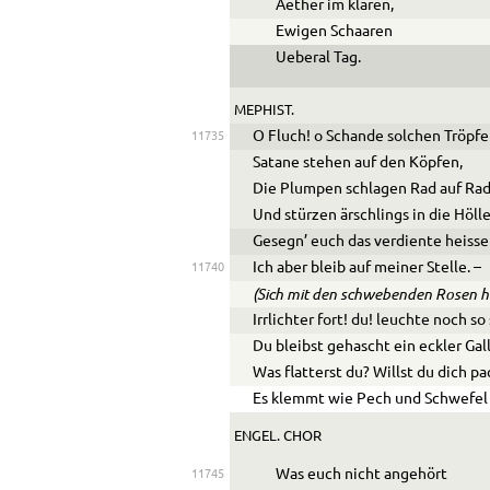
Aether im klaren,
Ewigen Schaaren
Ueberal Tag.
MEPHIST.
O Fluch! o Schande solchen Tröpfe
11735
Satane stehen auf den Köpfen,
Die Plumpen schlagen Rad auf Ra
Und stürzen ärschlings in die Hölle
Gesegn’ euch das verdiente heisse
Ich aber bleib auf meiner Stelle. –
11740
(Sich mit den schwebenden Rosen 
Irrlichter fort! du! leuchte noch so 
Du bleibst gehascht ein eckler Gal
Was flatterst du? Willst du dich pa
Es klemmt wie Pech und Schwefel 
ENGEL. CHOR
Was euch nicht angehört
11745