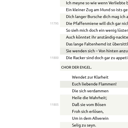
Ich meyne so wie wenn Verliebte b
Ein kleiner Zug am Mund so ists ge
Dich langer Bursche dich mag ich a
Die Pfaffenmiene will dich gar nic
11795
So sieh mich doch ein wenig lüster
Auch könntet ihr anständig-nackte
Das lange Faltenhemd ist übersittl
Sie wenden sich – Von hinten anzu
Die Racker sind doch gar zu appeti
11800
CHOR DER ENGEL.
Wendet zur Klarheit
Euch liebende Flammen!
Die sich verdammen
Heile die Wahrheit;
Daß sie vom Bösen
11805
Froh sich erlösen,
Um in dem Allverein
Selig zu seyn.