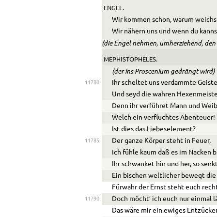
ENGEL.
Wir kommen schon, warum weichst
Wir nähern uns und wenn du kannst
(die Engel nehmen, umherziehend, den
MEPHISTOPHELES.
(der ins Proscenium gedrängt wird)
Ihr scheltet uns verdammte Geiste
11780
Und seyd die wahren Hexenmeiste
Denn ihr verführet Mann und Weib
Welch ein verfluchtes Abenteuer!
Ist dies das Liebeselement?
Der ganze Körper steht in Feuer,
11785
Ich fühle kaum daß es im Nacken b
Ihr schwanket hin und her, so senk
Ein bischen weltlicher bewegt die
Fürwahr der Ernst steht euch rech
Doch möcht’ ich euch nur einmal l
11790
Das wäre mir ein ewiges Entzücke