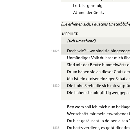
Luft ist gereinigt
Athme der Geist.
(Sie erheben sich, Faustens Unsterblich
MEPHIST.
(sich umsehend)
Doch wie? – wo sind sie hingezog
11825
Unmündiges Volk du hast mich übe
Sind mit der Beute himmelwärts e
Drum haben sie an dieser Gruft ge
Mir ist ein großer einziger Schatz
Die hohe Seele die sich mir verpf
11830
Die haben sie mir pfiffig weggepas
Bey wem soll ich mich nun beklag
Wer schafft mir mein erworbenes
Du bist getäuscht in deinen alten 
Du hasts verdient, es geht dir gri
11835