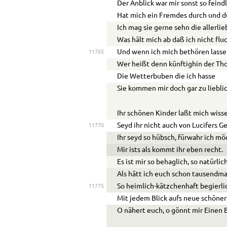
Der Anblick war mir sonst so feindl
Hat mich ein Fremdes durch und d
Ich mag sie gerne sehn die allerli
Was hält mich ab daß ich nicht flu
Und wenn ich mich bethören lasse
11765
Wer heißt denn künftighin der Tho
Die Wetterbuben die ich hasse
Sie kommen mir doch gar zu lieblic
Ihr schönen Kinder laßt mich wiss
Seyd ihr nicht auch von Lucifers G
11770
Ihr seyd so hübsch, fürwahr ich mö
Mir ists als kommt ihr eben recht.
Es ist mir so behaglich, so natürlic
Als hätt ich euch schon tausendma
So heimlich-kätzchenhaft begierli
11775
Mit jedem Blick aufs neue schöner
O nähert euch, o gönnt mir Einen B