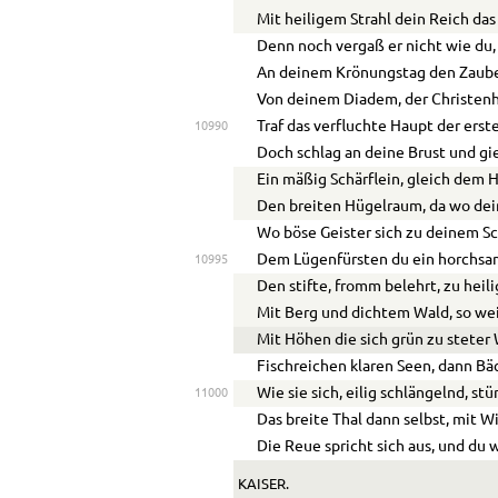
Mit heiligem Strahl dein Reich das
Denn noch vergaß er nicht wie du,
An deinem Krönungstag den Zaube
Von deinem Diadem, der Christen
Traf das verfluchte Haupt der erst
10990
Doch schlag an deine Brust und gie
Ein mäßig Schärflein, gleich dem 
Den breiten Hügelraum, da wo dei
Wo böse Geister sich zu deinem S
Dem Lügenfürsten du ein horchsa
10995
Den stifte, fromm belehrt, zu hei
Mit Berg und dichtem Wald, so weit
Mit Höhen die sich grün zu steter
Fischreichen klaren Seen, dann Bä
Wie sie sich, eilig schlängelnd, stü
11000
Das breite Thal dann selbst, mit 
Die Reue spricht sich aus, und du 
KAISER.