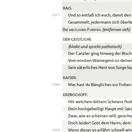
KAIS.
Und so entlaß ich euch, damit den
10975
Gesammelt, jedermann sich überl
. (entfernen sich)
Die weltlichen Fürsten
DER GEISTLICHE
(bleibt und spricht pathetisch)
Der Canzler ging hinweg der Bischo
Vom ernsten Warnegeist zu deine
Sein väterliches Herz von Sorge b
KAISER.
Was hast du Bängliches zur frohen
10980
ERZBISCHOFF.
Mit welchem bittern Schmerz find i
Dein hochgeheiligt Haupt mit Sat
Zwar, wie es scheinen will, gesich
Doch leider! Gott dem Herrn, dem
Wenn dieser es erfährt schnell wird
10985