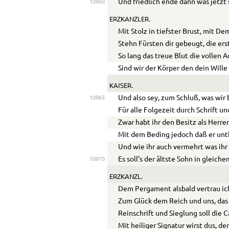
Und friedlich ende dann was jetzt 
10960
ERZKANZLER.
Mit Stolz in tiefster Brust, mit D
Stehn Fürsten dir gebeugt, die ers
So lang das treue Blut die vollen A
Sind wir der Körper den dein Wille
KAISER.
Und also sey, zum Schluß, was wir 
10965
Für alle Folgezeit durch Schrift un
Zwar habt ihr den Besitz als Herren
Mit dem Beding jedoch daß er unth
Und wie ihr auch vermehrt was ih
Es soll’s der ältste Sohn in gleich
10970
ERZKANZL.
Dem Pergament alsbald vertrau i
Zum Glück dem Reich und uns, das 
Reinschrift und Sieglung soll die 
Mit heiliger Signatur wirst dus, der