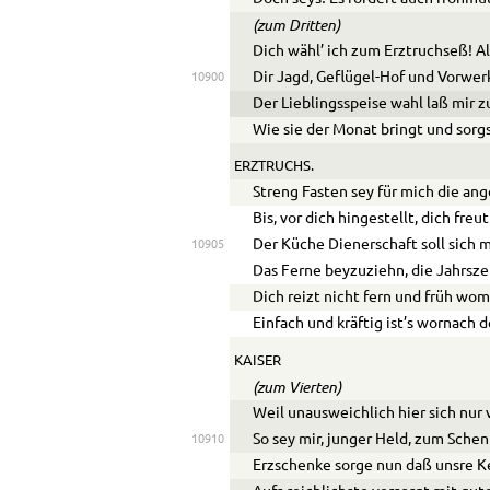
(zum Dritten)
Dich wähl’ ich zum Erztruchseß! Al
Dir Jagd, Geflügel-Hof und Vorwer
10900
Der Lieblingsspeise wahl laß mir z
Wie sie der Monat bringt und sorg
ERZTRUCHS.
Streng Fasten sey für mich die an
Bis, vor dich hingestellt, dich freu
Der Küche Dienerschaft soll sich m
10905
Das Ferne beyzuziehn, die Jahrsze
Dich reizt nicht fern und früh womi
Einfach und kräftig ist’s wornach d
KAISER
(zum Vierten)
Weil unausweichlich hier sich nur
So sey mir, junger Held, zum Sch
10910
Erzschenke sorge nun daß unsre K