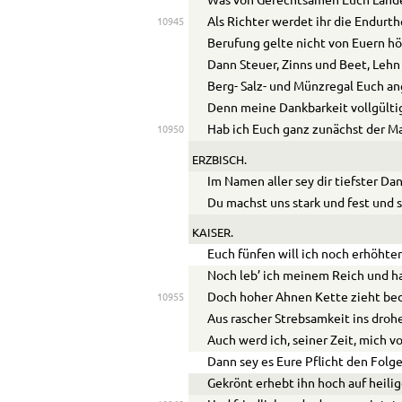
Was von Gerechtsamen Euch Lande
Als Richter werdet ihr die Endurthe
10945
Berufung gelte nicht von Euern hö
Dann Steuer, Zinns und Beet, Lehn 
Berg- Salz- und Münzregal Euch an
Denn meine Dankbarkeit vollgülti
Hab ich Euch ganz zunächst der M
10950
ERZBISCH.
Im Namen aller sey dir tiefster Da
Du machst uns
stark
und
fest
und s
KAISER.
Euch fünfen will ich noch erhöht
Noch leb’ ich meinem Reich und ha
Doch hoher Ahnen Kette zieht bed
10955
Aus rascher Strebsamkeit ins droh
Auch werd ich, seiner Zeit, mich 
Dann sey es Eure Pflicht den Folg
Gekrönt erhebt ihn hoch auf heilig