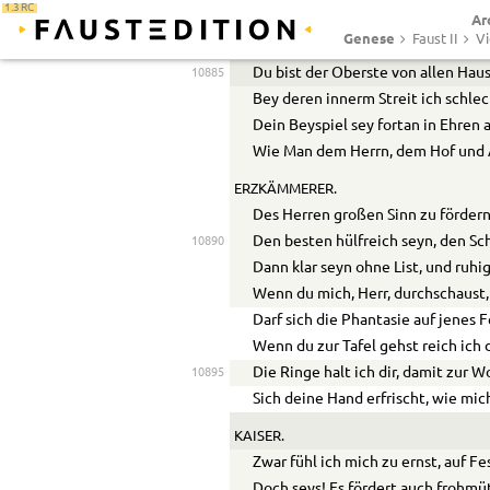
1.3 RC
Ar
Der sich, als tapfrer Mann, auch zar
Genese
Faust II
Vi
Du! Sey Erzkämmerer, der Auftrag is
Du bist der Oberste von allen Hau
10885
Bey deren innerm Streit ich schlec
Dein Beyspiel sey fortan in Ehren a
Wie Man dem Herrn, dem Hof und A
ERZKÄMMERER.
Des Herren großen Sinn zu fördern
Den besten hülfreich seyn, den Sc
10890
Dann klar seyn ohne List, und ruhi
Wenn du mich, Herr, durchschaust,
Darf sich die Phantasie auf jenes 
Wenn du zur Tafel gehst reich ich
Die Ringe halt ich dir, damit zur 
10895
Sich deine Hand erfrischt, wie mich
KAISER.
Zwar fühl ich mich zu ernst, auf Fe
Doch seys! Es fördert auch frohmü