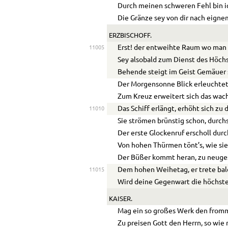
Durch meinen schweren Fehl bin ic
Die Gränze sey von dir nach eigne
ERZBISCHOFF.
Erst! der entweihte Raum wo man s
11005
Sey alsobald zum Dienst des Höch
Behende steigt im Geist Gemäuer 
Der Morgensonne Blick erleuchtet
Zum Kreuz erweitert sich das wa
Das Schiff erlängt, erhöht sich zu
11010
Sie strömen brünstig schon, durch
Der erste Glockenruf erscholl durc
Von hohen Thürmen tönt’s, wie si
Der Büßer kommt heran, zu neuge
Dem hohen Weihetag, er trete bal
11015
Wird deine Gegenwart die höchste
KAISER.
Mag ein so großes Werk den from
Zu preisen Gott den Herrn, so wie