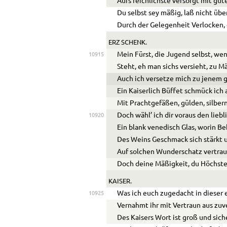
Aufs reichlichste versorgt mit gu
Du selbst sey mäßig, laß nicht übe
Durch der Gelegenheit Verlocken, 
ERZ SCHENK.
Mein Fürst, die Jugend selbst, wen
10915
Steht, eh man sichs versieht, zu M
Auch ich versetze mich zu jenem 
Ein Kaiserlich Büffet schmück ich 
Mit Prachtgefäßen, gülden, silbern
Doch wähl’ ich dir voraus den liebl
10920
Ein blank venedisch Glas, worin B
Des Weins Geschmack sich stärkt
Auf solchen Wunderschatz vertraut
Doch deine Mäßigkeit, du Höchste
KAISER.
Was ich euch zugedacht in dieser 
10925
Vernahmt ihr mit Vertraun aus zu
Des Kaisers Wort ist groß und siche