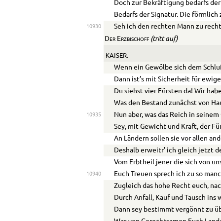
Doch zur Bekräftigung bedarfs der 
Bedarfs der Signatur. Die förmlich 
Seh ich den rechten Mann zu recht
10930
(tritt auf)
Der Erzbischoff
KAISER.
Wenn ein Gewölbe sich dem Schluß
Dann ist’s mit Sicherheit für ewige
Du siehst vier Fürsten da! Wir habe
Was den Bestand zunächst von Hau
Nun aber, was das Reich in seinem
10935
Sey, mit Gewicht und Kraft, der Fü
An Ländern sollen sie vor allen an
Deshalb erweitr’ ich gleich jetzt 
Vom Erbtheil jener die sich von u
Euch Treuen sprech ich zu so man
10940
Zugleich das hohe Recht euch, na
Durch Anfall, Kauf und Tausch ins 
Dann sey bestimmt vergönnt zu ü