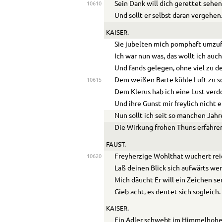
Sein Dank will dich gerettet sehen
10610
Und sollt er selbst daran vergehen
KAISER.
Sie jubelten mich pomphaft umzu
Ich war nun was, das wollt ich auch
Und fands gelegen, ohne viel zu d
Dem weißen Barte kühle Luft zu s
10615
Dem Klerus hab ich eine Lust verd
Und ihre Gunst mir freylich nicht 
Nun sollt ich seit so manchen Jah
Die Wirkung frohen Thuns erfahre
FAUST.
Freyherzige Wohlthat wuchert rei
10620
Laß deinen Blick sich aufwärts we
Mich däucht Er will ein Zeichen s
Gieb acht, es deutet sich sogleich.
KAISER.
Ein Adler schwebt im Himmelhohe