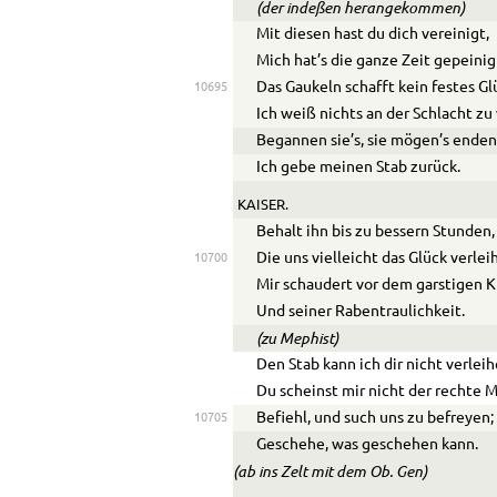
(der indeßen herangekommen)
Mit diesen hast du dich vereinigt,
Mich hat’s die ganze Zeit gepeinig
Das Gaukeln schafft kein festes Gl
10695
Ich weiß nichts an der Schlacht z
Begannen sie’s, sie mögen’s enden
Ich gebe meinen Stab zurück.
KAISER.
Behalt ihn bis zu bessern Stunden,
Die uns vielleicht das Glück verleih
10700
Mir schaudert vor dem garstigen 
Und seiner Rabentraulichkeit.
(zu
Mephist
)
Den Stab kann ich dir nicht verleih
Du scheinst mir nicht der rechte 
Befiehl, und such uns zu befreyen;
10705
Geschehe, was geschehen kann.
(ab ins Zelt mit dem Ob. Gen)