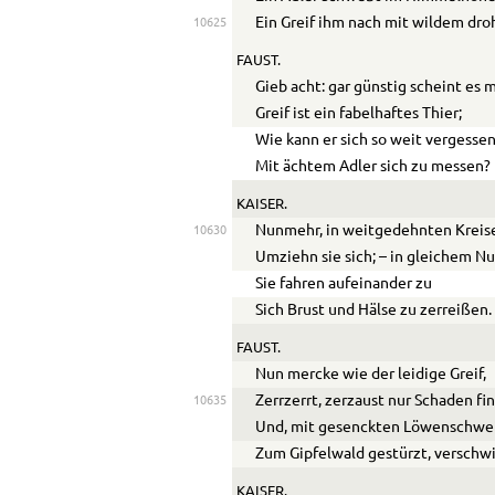
Ein Greif ihm nach mit wildem dro
10625
FAUST.
Gieb acht: gar günstig scheint es m
Greif ist ein fabelhaftes Thier;
Wie kann er sich so weit vergessen
Mit ächtem Adler sich zu messen?
KAISER.
Nunmehr, in weitgedehnten Kreis
10630
Umziehn sie sich; – in gleichem Nu
Sie fahren aufeinander zu
Sich Brust und Hälse zu zerreißen.
FAUST.
Nun mercke wie der leidige Greif,
Zer
r
zerrt, zerzaust nur Schaden fi
10635
Und, mit gesenckten Löwenschwei
Zum Gipfelwald gestürzt, verschw
KAISER.