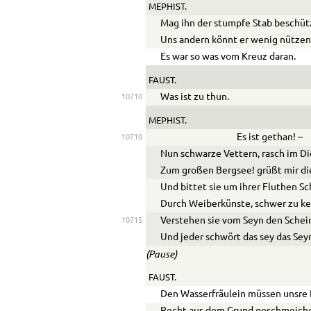
MEPHIST.
Mag ihn der stumpfe Stab beschüt
Uns andern könnt er wenig nützen
Es war so was vom Kreuz daran.
FAUST.
Was ist zu thun.
10710
MEPHIST.
Es ist gethan! –
10710
Nun schwarze Vettern, rasch im D
Zum großen Bergsee! grüßt mir di
Und bittet sie um ihrer Fluthen Sc
Durch Weiberkünste, schwer zu k
Verstehen sie vom Seyn den Schei
10715
Und jeder schwört das sey das Sey
(Pause)
FAUST.
Den Wasserfräulein müssen unsre
Recht aus dem Grund geschmeiche