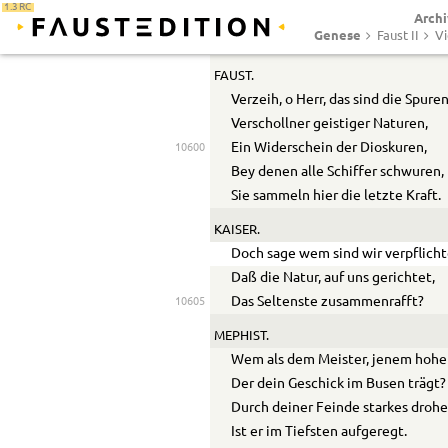
1.3 RC
Archi
Seh ich behende Flämmchen tanz
Genese
Faust II
Vi
Das scheint mir gar zu geisterhaft.
FAUST.
Verzeih, o Herr, das sind die Spure
Verschollner geistiger Naturen,
Ein Widerschein der Dioskuren,
10600
Bey denen alle Schiffer schwuren,
Sie sammeln hier die letzte Kraft.
KAISER.
Doch sage wem sind wir verpflich
Daß die Natur, auf uns gerichtet,
Das Seltenste zusammenrafft?
10605
MEPHIST.
Wem als dem Meister, jenem hohe
Der dein Geschick im Busen trägt?
Durch deiner Feinde starkes droh
Ist er im Tiefsten aufgeregt.