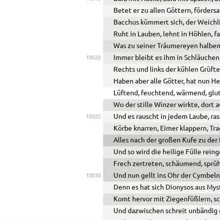
Betet er zu allen Göttern, förder
Bacchus kümmert sich, der Weichl
Ruht in Lauben, lehnt in Höhlen, 
Was zu seiner Träumereyen halbem
Immer bleibt es ihm in Schläuchen
10020
Rechts und links der kühlen Grüft
Haben aber alle Götter, hat nun Hel
Lüftend, feuchtend, wärmend, glu
Wo der stille Winzer wirkte, dort a
Und es rauscht in jedem Laube, ra
10025
Körbe knarren, Eimer klappern, Tr
Alles nach der großen Kufe zu der 
Und so wird die heilige Fülle rein
Frech zertreten, schäumend, sprüh
Und nun gellt ins Ohr der Cymbel
10030
Denn es hat sich Dionysos aus Myst
Komt hervor mit Ziegenfüßlern, 
Und dazwischen schreit unbändig gr