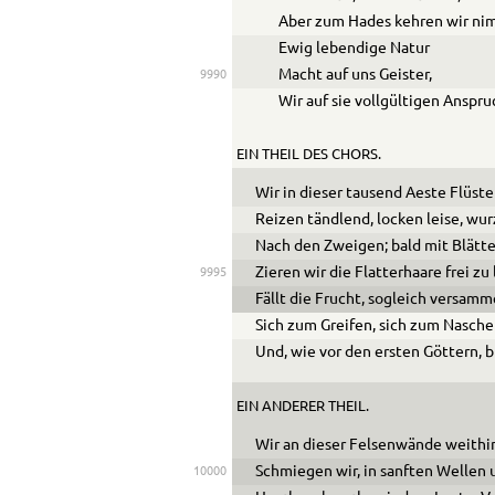
Aber zum Hades kehren wir ni
Ewig lebendige Natur
Macht auf uns Geister,
9990
Wir auf sie vollgültigen Anspru
EIN THEIL DES CHORS.
Wir in dieser tausend
Ae
ste Flüst
Reizen tändlend, locken leise, wu
Nach den Zweigen; bald mit Blätte
Zieren wir die Flatterhaare frei z
9995
Fällt die Frucht, sogleich versamm
Sich zum Greifen, sich zum Nasch
Und, wie vor den ersten Göttern, b
EIN ANDERER THEIL.
Wir an dieser Felsenwände weithi
Schmiegen wir, in sanften Wellen
10000