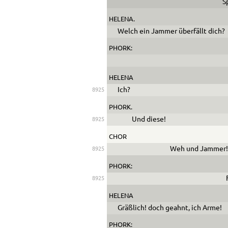
S
HELENA.
Welch ein Jammer überfällt dich?
PHORK:
HELENA
Ich?
8925
PHORK.
Und diese!
8925
CHOR
Weh und Jammer
8925
PHORK:
8925
HELENA
Gräßlich! doch geahnt, ich Arme!
PHORK: