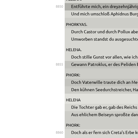
Entführte mich, ein dreyzehnjähri
8850
Und mich umschloß Aphidnus Burg 
PHORKYAS.
Durch Castor und durch Pollux aber
Umworben standst du ausgesuchte
HELENA.
Doch stille Gunst vor allen, wie ic
Gewann Patroklus, er des Peliden 
8855
PHORK:
Doch Vaterwille traute dich an Me
Den kühnen Seedurchstreicher, H
HELENA
Die Tochter gab er, gab des Reichs
Aus ehlichem Beiseyn sproßte da
PHORK:
Doch als er fern sich Creta’s Erbe k
8860