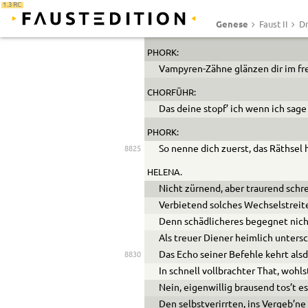
1.3 RC
CHORETIDE 6.
Genese
Faust II
Dr
Begierig du auf Leichen, ekle Leich
PHORK:
Vampyren-Zähne glänzen dir im fr
CHORFÜHR:
Das deine stopf’ ich wenn ich sage
PHORK:
So nenne dich zuerst, das Räthsel h
8825
HELENA.
Nicht zürnend, aber traurend schre
Verbietend solches Wechselstrei
Denn schädlicheres begegnet nic
Als treuer Diener heimlich unters
Das Echo seiner Befehle kehrt als
8830
In schnell vollbrachter That, wohl
Nein, eigenwillig brausend tos’t es
Den selbstverirrten, ins Vergeb’ne