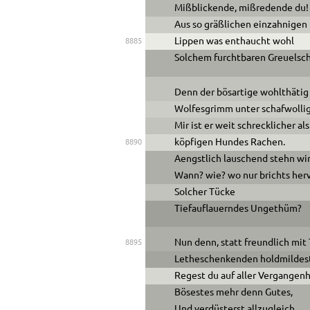
Mißblickende, mißredende du!
Aus so gräßlichen einzahnigen
Lippen was enthaucht wohl
8885
Solchem furchtbaren Greuelsch
Denn der bösartige wohlthätig
Wolfesgrimm unter schafwolli
Mir ist er weit schrecklicher al
köpfigen Hundes Rachen.
8890
Ae
ngstlich lauschend stehn wir
Wann? wie? wo nur brichts her
Solcher Tücke
Tiefauflauerndes Ungethüm?
Nun denn, statt freundlich mit
8895
Letheschenkenden holdmildes
Regest du auf aller Vergangenh
Bösestes mehr denn Gutes,
Und verdüsterst allzugleich