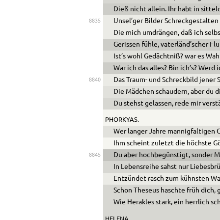
Dieß nicht allein. Ihr habt in sitte
Unsel’ger Bilder Schreckgestalten
8835
Die mich umdrängen, daß ich selb
Gerissen fühle, vaterländ’scher Flu
Ist’s wohl Gedächtniß? war es Wahn
War ich das alles? Bin ich’s? Werd i
Das Traum- und Schreckbild jener
8840
Die Mädchen schaudern, aber du di
Du stehst gelassen, rede mir verst
PHORKYAS.
Wer langer Jahre mannigfaltigen 
Ihm scheint zuletzt die höchste G
Du aber hochbegünstigt, sonder Ma
8845
In Lebensreihe sahst nur Liebesbrü
Entzündet rasch zum kühnsten Wag
Schon Theseus haschte früh dich, g
Wie Herakles stark, ein herrlich s
HELENA.