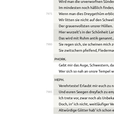
Wird man die urverworfnen Sünde
Im mindesten noch häßlich finden
Wenn man dies Dreygethüm erblic
7975
Wir litten sie nicht auf den Schwe
Der grauenvollsten unsrer Höllen.
Hier wurzelt’s in der Schönheit La
Das wird mit Ruhm antik genannt
..
Sie regen sich, sie scheinen mich z
7980
Sie zwitschern pfeifend, Flederm
PHORK.
Gebt mir das Auge, Schwestern, da
Wer sich so nah an unsre Tempel 
MEPH.
Verehrteste! Erlaubt mir euch zu 
Und euren Seegen dreyfach zu em
7985
Ich trete vor, zwar noch als Unbek
Doch, irr’ ich nicht, weitläufiger 
Altwürdige Götter hab’ ich schon e