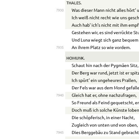
THALES.
Was dieser Mann nicht alles hört’ 
7930
Ich weiß nicht recht wie uns gesc
Auch hab’ ich’s nicht mit ihm emp
Gestehen wir, es sind verrückte S
Und Luna wiegt sich ganz bequem
An ihrem Platz so wie vordem.
7935
HOMUNK.
Schaut hin nach der Pygmäen Sitz,
Der Berg war rund, jetzt ist er spit
Ich spürt’ ein ungeheures Prallen,
Der Fels war aus dem Mond gefall
Gleich hat er, ohne nachzufragen,
7940
So Freund als Feind gequetscht, e
Doch muß ich solche Künste loben
Die schöpferisch, in einer Nacht,
Zugleich von unten und von oben,
Dies Berggebäu zu Stand gebracht
7945