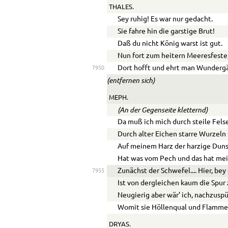
THALES.
Sey ruhig! Es war nur gedacht.
Sie fahre hin die garstige Brut!
Daß du nicht König warst ist gut.
Nun fort zum heitern Meeresfeste
Dort hofft und ehrt man Wundergä
7950
(entfernen sich)
MEPH.
(An der Gegenseite kletternd)
Da muß ich mich durch steile Fels
Durch alter Eichen starre Wurzeln
Auf meinem Harz der harzige Dun
Hat was vom Pech und das hat mei
Zunächst der Schwefel
....
Hier, bey
7955
Ist von dergleichen kaum die Spur 
Neugierig aber wär’ ich, nachzusp
Womit sie Höllenqual und Flamme
DRYAS.