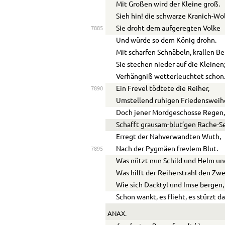
Mit Großen wird der Kleine groß.
Sieh hin! die schwarze Kranich-Wo
Sie droht dem aufgeregten Volke
7885
Und würde so dem König drohn.
Mit scharfen Schnäbeln, krallen Be
Sie stechen nieder auf die Kleinen
Verhängniß wetterleuchtet schon
Ein Frevel tödtete die Reiher,
7890
Umstellend ruhigen Friedensweihe
Doch jener Mordgeschosse Regen
Schafft grausam-blut’gen Rache-S
Erregt der Nahverwandten Wuth,
Nach der Pygmäen frevlem Blut.
7895
Was nützt nun Schild und Helm un
Was hilft der Reiherstrahl den Zw
Wie sich Dacktyl und Imse bergen,
Schon wankt, es flieht, es stürzt d
ANAX.