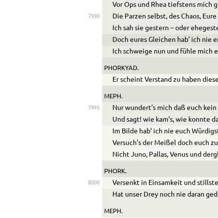
Vor Ops und Rhea tiefstens mich 
Die Parzen selbst, des Chaos, Eur
7990
Ich sah sie gestern – oder ehegest
Doch eures Gleichen hab’ ich nie er
Ich schweige nun und fühle mich e
PHORKYAD.
Er scheint Verstand zu haben diese
MEPH.
Nur wundert’s mich daß euch kein 
7995
Und sagt! wie kam’s, wie konnte d
Im Bilde hab’ ich nie euch Würdig
Versuch’s der Meißel doch euch zu
Nicht Juno, Pallas, Venus und derg
PHORK.
Versenkt in Einsamkeit und stillst
8000
Hat unser Drey noch nie daran ged
MEPH.