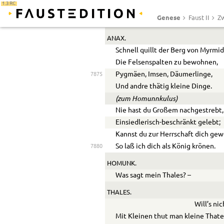
1.3 RC
Mit solchem Streit verliert man Ze
Genese
Faust II
Zw
Und führt doch nur geduldig Volk a
ANAX.
Schnell quillt der Berg von Myrmi
Die Felsenspalten zu bewohnen,
Pygmäen, Imsen, Däumerlinge,
7875
Und andre thätig kleine Dinge.
(zum Homun
n
kulus)
Nie hast du Großem nachgestrebt,
Einsiedlerisch-beschränkt gelebt;
Kannst du zur Herrschaft dich ge
So laß ich dich als König krönen.
7880
HOMUNK.
Was sagt mein Thales? –
THALES.
Will’s ni
Mit Kleinen thut man kleine Thate