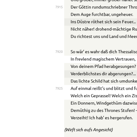
Und größer, immer größer nahet 
Der Göttin rundumschriebner Thro
7915
Dem Auge furchtbar, ungeheuer.
Ins Düstre röthet sich sein Feuer
...
Nicht näher! drohend-mächtige R
Du richtest uns und Land und Mee
So wär’ es wahr daß dich Thessalis
7920
In frevlend magischem Vertrauen,
Von deinem Pfad herabgesungen?
Verderblichstes dir abgerungen?
...
Das lichte Schild hat sich umdunke
Auf einmal reißt’s und blitzt und f
7925
Welch ein Geprassel! Welch ein Zi
Ein Donnern, Windgethüm dazwisc
Demüthig zu des Thrones Stufen! 
Verzeiht! Ich hab’ es hergerufen.
(Wirft sich aufs Angesicht)