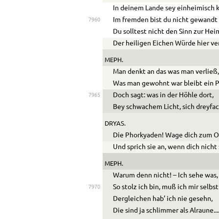
In deinem Lande sey einheimisch k
Im fremden bist du nicht gewandt
7960
Du solltest nicht den Sinn zur Hei
Der heiligen Eichen Würde hier ve
MEPH.
Man denkt an das was man verließ
Was man gewohnt war bleibt ein P
Doch sagt: was in der Höhle dort,
7965
Bey schwachem Licht, sich dreyfa
DRYAS.
Die Phorkyaden! Wage dich zum O
Und sprich sie an, wenn dich nicht
MEPH.
Warum denn nicht! – Ich sehe was,
So stolz ich bin, muß ich mir selbs
7970
Dergleichen hab’ ich nie gesehn,
Die sind ja schlimmer als Alraune
...