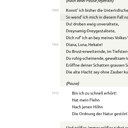
(nach einer Pause feyerlich)
Konnt’ ich bisher die Unterirdisch
7900
So wend’ ich mich in diesem Fall 
Du! droben ewig unveraltete,
Dreynamig-Dreygestaltete,
Dich ruf’ ich an bey meines Volkes
Diana, Luna, Hekate!
7905
Du Brust-erweiternde, im Tiefsten
Du ruhig-scheinende, gewaltsam-i
Eröffne deiner Schatten grausen S
Die alte Macht sey ohne Zauber k
(Pause)
Bin ich zu schnell erhört!
7910
Hat mein Flehn
Nach jenen Höhn
Die Ordnung der Natur gestört