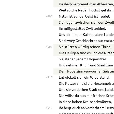
Deshalb verbrennt man Atheisten,
Weil solche Reden höchst gefährli
Natur ist Sünde, Geist ist Teufel,
4900
Sie hegen zwischen sich den Zwei
Ihr mißgestaltet Zwitterkind.
Uns nicht so! – Kaisers alten Land
Sind zwey Geschlechter nur entst
Sie stützen würdig seinen Thron.
4905
Die Heiligen sind es und die Ritter
Sie stehen jedem Ungewitter
Und nehmen Kirch’ und Staat zum 
Dem Pöbelsinn verworrner Geiste
Entwickelt sich ein Widerstand,
4910
Die Ketzer sind’s! die Hexenmeist
Und sie verderben Stadt und Land.
Die willst du nun mit frechen Sch
In diese hohen Kreise schwärzen,
Ihr hegt euch an verderbtem Herz
4915