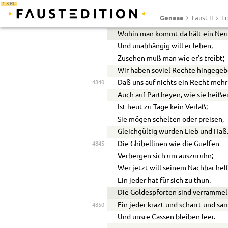
1.3 RC
Auch Herr, in deinen weiten Staat
Genese
Faust II
Er
An wen ist der Besitz gerathen?
4835
Wohin man kommt da hält ein Neu
Und unabhängig will er leben,
Zusehen muß man wie er’s treibt;
Wir haben soviel Rechte hingegeb
Daß uns auf nichts ein Recht mehr 
4840
Auch auf Partheyen, wie sie heiße
Ist heut zu Tage kein Verlaß;
Sie mögen schelten oder preisen,
Gleichgültig wurden Lieb und Haß
Die Ghibellinen wie die Guelfen
4845
Verbergen sich um auszuruhn;
Wer jetzt will seinem Nachbar hel
Ein jeder hat für sich zu thun.
Die Goldespforten sind verrammel
Ein jeder krazt und scharrt und s
4850
Und unsre Cassen bleiben leer.