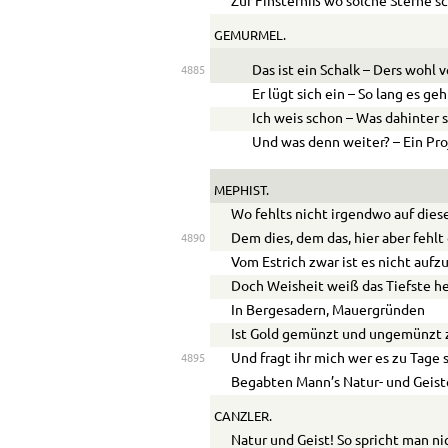
Zur Finsterniß wo solche Sterne s
GEMURMEL.
Das ist ein Schalk – Ders wohl 
4885
Er lügt sich ein – So lang es geh
Ich weis schon – Was dahinter 
Und was denn weiter? – Ein Pro
MEPHIST.
Wo fehlts nicht irgendwo auf dies
Dem dies, dem das, hier aber fehlt 
4890
Vom Estrich zwar ist es nicht aufz
Doch Weisheit weiß das Tiefste h
In Bergesadern, Mauergründen
Ist Gold gemünzt und ungemünzt z
Und fragt ihr mich wer es zu Tage 
4895
Begabten Mann’s Natur- und Geiste
CANZLER.
Natur und Geist! So spricht man ni