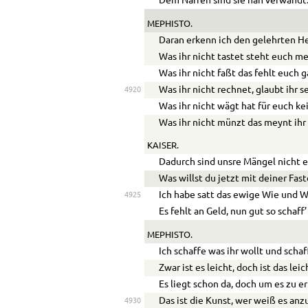
Dem Narren sind sie nah verwandt
MEPHISTO.
Daran erkenn ich den gelehrten He
Was ihr nicht tastet steht euch me
Was ihr nicht faßt das fehlt euch g
Was ihr nicht rechnet, glaubt ihr s
4920
Was ihr nicht wägt hat für euch ke
Was ihr nicht münzt das meynt ihr 
KAISER.
Dadurch sind unsre Mängel nicht e
Was willst du jetzt mit deiner Fas
Ich habe satt das ewige Wie und 
4925
Es fehlt an Geld, nun gut so schaff’
MEPHISTO.
Ich schaffe was ihr wollt und scha
Zwar ist es leicht, doch ist das lei
Es liegt schon da, doch um es zu e
Das ist die Kunst, wer weiß es an
4930