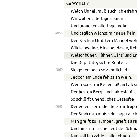
MARSCHALK
Welch Unheil muß auch ich erfahr
Wir wollen alle Tage sparen
Und brauchen alle Tage mehr.
Und täglich wächst mir neue Pein.
4855
Den Köchen thut kein Mangel weh
Wildschweine, Hirsche, Hasen, Re
Welschhüner, Hühner, Gäns’ und E
Die Deputate, sichre Renten,
Sie gehen noch so ziemlich ein.
4860
Jedoch am Ende fehlts an Wein.
Wenn sonst im Keller Faß an Faß si
Der besten Berg- und Jahresläufte
So schlürft unendliches Gesäufte
Der edlen Herrn den letzten Tropf
4865
Der Stadtrath muß sein Lager auch
Man greift zu Humpen, greift zu N
Und unterm Tische liegt der Schm
Nun soll ich zahlen, alle lohnen,