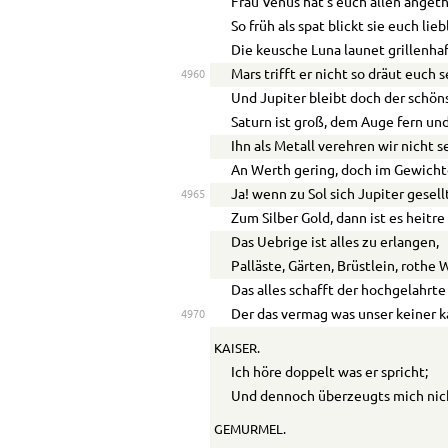
Frau Venus hat’s euch allen anget
So früh als spat blickt sie euch lieb
Die keusche Luna launet grillenhaf
Mars trifft er nicht so dräut euch s
4960
Und Jupiter bleibt doch der schön
Saturn ist groß, dem Auge fern und
Ihn als Metall verehren wir nicht s
An Werth gering, doch im Gewicht
Ja! wenn zu Sol sich Jupiter gesell
4965
Zum Silber Gold, dann ist es heitre
Das
Ue
brige ist alles zu erlangen,
Palläste, Gärten, Brüstlein, rothe
Das alles schafft der hochgelahrt
Der das vermag was unser keiner k
4970
KAISER.
Ich höre doppelt was er spricht;
Und dennoch überzeugts mich nic
GEMURMEL.