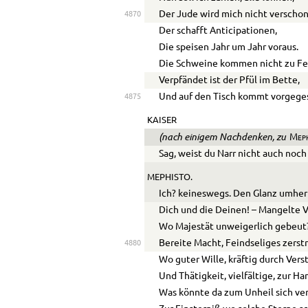
Der Jude wird mich nicht verscho
4870
Der schafft Anticipationen,
Die speisen Jahr um Jahr voraus.
Die Schweine kommen nicht zu Fe
Verpfändet ist der Pfül im Bette,
Und auf den Tisch kommt vorgeges
4875
KAISER
(nach einigem Nachdenken, zu
Meph
Sag, weist du Narr nicht auch noc
MEPHISTO.
Ich? keineswegs. Den Glanz umher
Dich und die Deinen! – Mangelte 
Wo Majestät unweigerlich gebeut
Bereite Macht, Feindseliges zerstr
4880
Wo guter Wille, kräftig durch Vers
Und Thätigkeit, vielfältige, zur Ha
Was könnte da zum Unheil sich ve