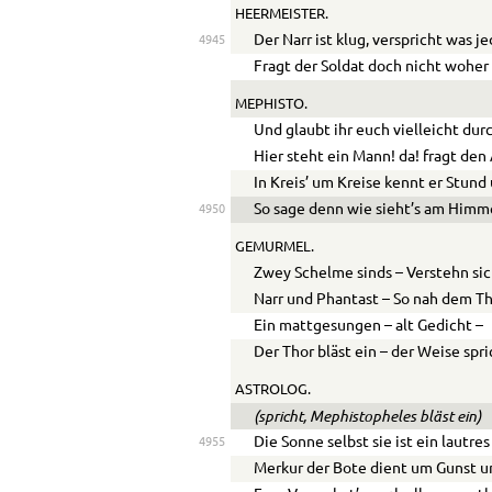
HEERMEISTER.
Der Narr ist klug, verspricht was 
4945
Fragt der Soldat doch nicht woher
MEPHISTO.
Und glaubt ihr euch vielleicht du
Hier steht ein Mann! da! fragt den
In Kreis’ um Kreise kennt er Stund
So sage denn wie sieht’s am Himm
4950
GEMURMEL.
Zwey Schelme sinds – Verstehn sic
Narr und Phantast – So nah dem Th
Ein mattgesungen – alt Gedicht –
Der Thor bläst ein – der Weise spri
ASTROLOG.
(spricht, Mephistopheles bläst ein)
Die Sonne selbst sie ist ein lautres
4955
Merkur der Bote dient um Gunst u