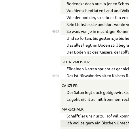
Bedenckt doch nur: in jenen Schr
Wo Menschenfluten Land und Volk
Wie der und der, so sehr es ihn ers
Sein Liebstes da- und dort wohin v
So wars von je in mächtiger Römer 
4935
Und so fortan, bis gestern, ja bis h
Das alles liegt im Boden still begr
Der Boden ist des Kaisers, der soll
SCHATZMEISTER
Für einen Narren spricht er gar nic
Das ist fürwahr des alten Kaisers R
4940
CANZLER.
Der Satan legt euch goldgewirckte
Es geht nicht zu mit frommen, rec
MARSCHALK
Schafft’ er uns nur zu Hof willko
Ich wollte gern ein Bischen Unrec