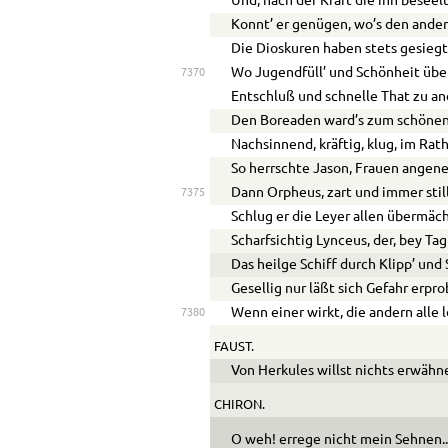
Und, nach der Kraft die ihn beseel
Konnt’ er genügen, wo’s den ander
Die Dioskuren haben stets gesiegt
Wo Jugendfüll’ und Schönheit übe
7370
Entschluß und schnelle That zu an
Den Boreaden ward’s zum schönen 
Nachsinnend, kräftig, klug, im Ra
So herrschte Jason, Frauen angen
Dann Orpheus, zart und immer stil
7375
Schlug er die Leyer allen übermäch
Scharfsichtig Lynceus, der, bey Ta
Das heilge Schiff durch Klipp’ und
Gesellig nur läßt sich Gefahr erpro
Wenn einer wirkt, die andern alle 
7380
FAUST.
Von Herkules willst nichts erwähn
CHIRON.
O weh! errege nicht mein Sehnen
.