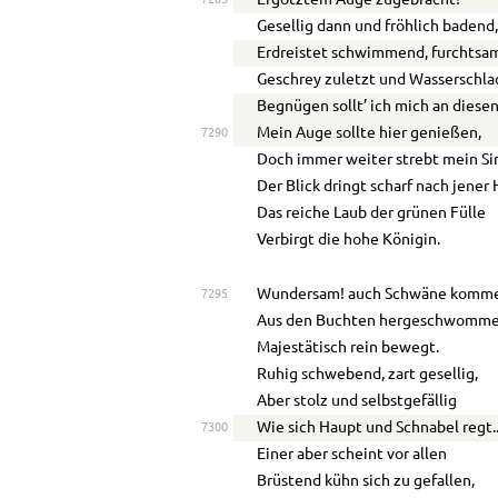
Ergötztem Auge zugebracht!
Gesellig dann und fröhlich badend
Erdreistet schwimmend, furchtsa
Geschrey zuletzt und Wasserschla
Begnügen sollt’ ich mich an diesen
Mein Auge sollte hier genießen,
7290
Doch immer weiter strebt mein Si
Der Blick dringt scharf nach jener 
Das reiche Laub der grünen Fülle
Verbirgt die hohe Königin.
Wundersam! auch Schwäne komm
7295
Aus den Buchten hergeschwomme
Majestätisch rein bewegt.
Ruhig schwebend, zart gesellig,
Aber stolz und selbstgefällig
Wie sich Haupt und Schnabel regt
.
7300
Einer aber scheint vor allen
Brüstend kühn sich zu gefallen,