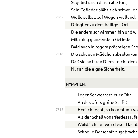
Segelnd rasch durch alle fort;
Sein Gefieder bläht sich schwellen
Welle selbst, auf Wogen wellend,
7305
Dringt er zu dem heiligen Ort
....
Die andern schwimmen hin und w
Mit ruhig glänzendem Gefieder,
Bald auch in regem prächtigen Stre
Die scheuen Mädchen abzulenken
7310
Daß sie an ihren Dienst nicht denk
Nur an die eigne Sicherheit.
NYMPHEN.
Leget Schwestern euer Ohr
An des Ufers grüne Stufe;
Hör’ ich recht, so kommt mir vo
7315
A
ls der Schall von Pferdes Hufe
Wüßt’ ich nur wer dieser Nacht
Schnelle Botschaft zugebracht