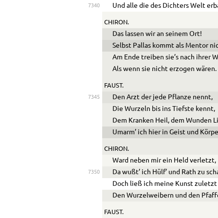
Und alle die des Dichters Welt er
7340
CHIRON.
Das lassen wir an seinem Ort!
Selbst Pallas kommt als Mentor ni
Am Ende treiben sie’s nach ihrer W
Als wenn sie nicht erzogen wären.
FAUST.
Den Arzt der jede Pflanze nennt,
7345
Die Wurzeln bis ins Tiefste kennt,
Dem Kranken Heil, dem Wunden Li
Umarm’ ich hier in Geist und Körpe
CHIRON.
Ward neben mir ein Held verletzt,
Da wußt’ ich Hülf’ und Rath zu sch
7350
Doch ließ ich meine Kunst zuletzt
Den Wurzelweibern und den Pfaff
FAUST.