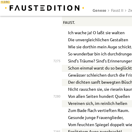
Wir säuseln, wir rieseln,
1.3 RC
Wir flüstern dir zu.
7270
Genese
Faust II
Zw
FAUST.
Ich wache ja! O laßt sie walten
Die unvergleichlichen Gestalten
Wie sie dorthin mein Auge schickt
So wunderbar bin ich durchdrunge
Sind’s Träume? Sind’s Erinnerunge
7275
Schon einmal warst du so beglückt
Gewässer schleichen durch die Fri
Der dichten sanft bewegten Büsch
Nicht rauschen sie, sie rieseln kau
Von allen Seiten hundert Quellen
7280
Vereinen sich, im reinlich hellen
Zum Bade flach vertieften Raum.
Gesunde junge Frauenglieder,
Vom feuchten Spiegel doppelt wi
7285