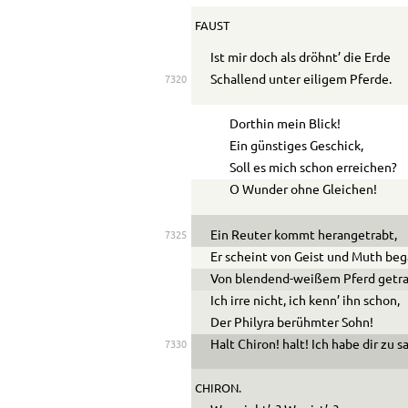
FAUST
Ist mir doch als dröhnt’ die Erde
Schallend unter eiligem Pferde.
7320
Dorthin mein Blick!
Ein günstiges Geschick,
Soll es mich schon erreichen?
O Wunder ohne Gleichen!
Ein Reuter kommt herangetrabt,
7325
Er scheint von Geist und Muth beg
Von blendend-weißem Pferd getr
Ich irre nicht, ich kenn’ ihn schon,
Der Philyra berühmter Sohn!
Halt Chiron! halt! Ich habe dir zu 
7330
CHIRON.