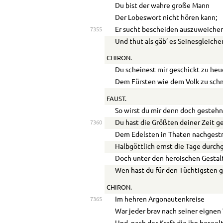
Du bist der wahre große Mann
Der Lobeswort nicht hören kann;
Er sucht bescheiden auszuweiche
7355
Und thut als gäb’ es Seinesgleiche
CHIRON.
Du scheinest mir geschickt zu heu
Dem Fürsten wie dem Volk zu sch
FAUST.
So wirst du mir denn doch gesteh
Du hast die Größten deiner Zeit g
7360
Dem Edelsten in Thaten nachgestr
Halbgöttlich ernst die Tage durch
Doch unter den heroischen Gestal
Wen hast du für den Tüchtigsten 
CHIRON.
Im hehren Argonautenkreise
7365
War jeder brav nach seiner eignen