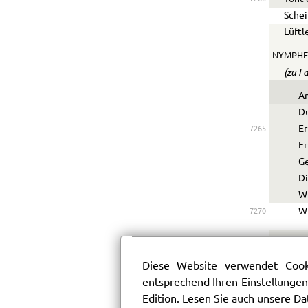
Schei
Lüftl
NYMPHE
(zu F
Am
Du
Er
7265
Er
G
D
Wi
Wi
7270
FAUST.
Diese Website verwendet Cooki
Ich w
entsprechend Ihren Einstellungen
Die u
Edition. Lesen Sie auch unsere
Da
Wie s