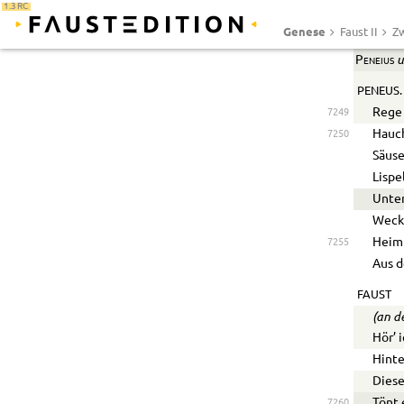
U
1.3 RC
Un
7248
Genese
Faust II
Zw
u
Peneius
PENEUS.
Rege 
7249
Hauch
7250
Säuse
Lispe
Unte
Weckt
Heiml
7255
Aus 
FAUST
(an d
Hör’ 
Hinte
Diese
Tönt 
7260