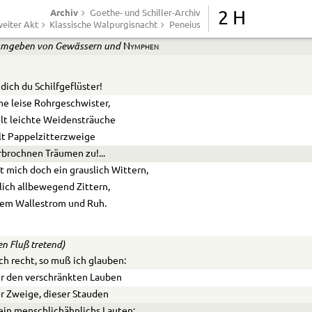
e
berschwemmung, Krieg und Frieden –
Archiv
Goethe- und Schiller-Archiv
2 H
d verziehen kein Gesicht.
eiter Akt
Klassische Walpurgisnacht
Peneius
mgeben von Gewässern und
Nymphen
dich du Schilfgeflüster!
e leise Rohrgeschwister,
lt leichte Weidensträuche
lt Pappelzitterzweige
rbrochnen Träumen zu!
...
 mich doch ein grauslich Wittern,
ich allbewegend Zittern,
dem Wallestrom und Ruh.
en Fluß tretend)
ich recht, so muß ich glauben:
r den verschränkten Lauben
r Zweige, dieser Stauden
ein menschlichähnlichs Lauten: