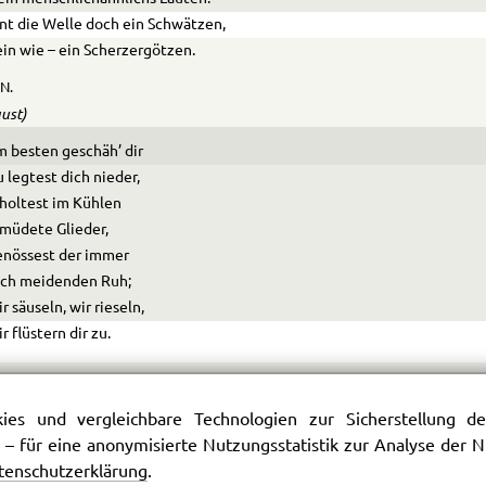
nt die Welle doch ein Schwätzen,
ein wie – ein Scherzergötzen.
N.
aust)
 besten geschäh’ dir
 legtest dich nieder,
holtest im Kühlen
müdete Glieder,
enössest der immer
ich meidenden Ruh;
r säuseln, wir rieseln,
r flüstern dir zu.
es und vergleichbare Technologien zur Sicherstellung der
ache ja! O laßt sie walten
 – für eine anonymisierte Nutzungsstatistik zur Analyse der
nvergleichlichen Gestalten
tenschutzerklärung
.
ie dorthin mein Auge schickt.