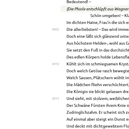
Bedeutend! –
(Die Phiole entschlüpft aus Wagner
Schön umgeben! – Kl
Im dichten Haine, Frau’n die sich 
Die allerliebsten! – Das wird immer
6905
Doch eine läßt sich glänzend unte
Aus höchstem Helden-, wohl aus 
Sie setzt den Fuß in das durchsich
Des edlen Körpers holde Lebensf
Kühlt sich im schmiegsamen Krysta
6910
Doch welch Getöse rasch bewegter
Welch Sausen, Plätschern wühlt im
Die Mädchen fliehn verschüchtert;
Die Königin sie blickt gelassen dre
Und sieht, mit stolzem, weiblich
6915
Der Schwäne Fürsten ihrem Knie s
Zudringlichzahm. Er scheint sich 
Auf einmal aber steigt ein Dunst 
Und deckt mit dichtgewebtem Flo