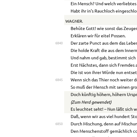
Ein Mensch? Und welch verliebtes
Habt ihr in’s Rauchloch eingeschl
WAGNER.
Behüte Gott! wie sonst das Zeug
Erklären wir für eitel Possen.
Der zarte Punct aus dem das Leben
6840
Die holde Kraft die aus dem Inner
Und nahm und gab, bestimmt sich 
Erst Nächstes, dann sich Fremdes
Die ist von ihrer Würde nun entset
Wenn sich das Thier noch weiter d
6845
So muß der Mensch mit seinen gr
Doch künftig
höhern, höhern
Urspr
(Zum Herd gewendet)
Es leuchtet seht! – Nun läßt sich w
Daß, wenn wir aus viel hundert Sto
Durch Mischung, denn auf Mischu
6850
Den Menschenstoff gemächlich c