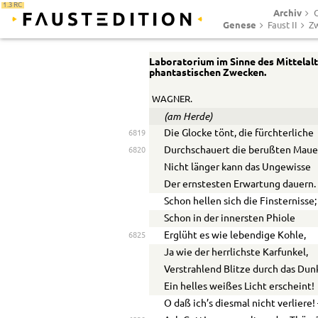
1.3 RC
Archiv
G
Genese
Faust II
Zw
Laboratorium im Sinne des Mittelalte
phantastischen Zwecken.
WAGNER.
(am Herde)
Die Glocke tönt, die fürchterliche
6819
Durchschauert die berußten Maue
6820
Nicht länger kann das Ungewisse
Der ernstesten Erwartung dauern.
Schon hellen sich die Finsternisse;
Schon in der innersten Phiole
Erglüht es wie lebendige Kohle,
6825
Ja wie der herrlichste Karfunkel,
Verstrahlend Blitze durch das Dun
Ein helles weißes Licht erscheint!
O daß ich’s diesmal nicht verliere!