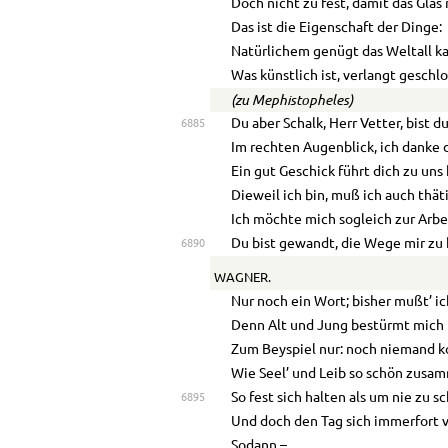
Doch nicht zu fest, damit das Glas 
Das ist die Eigenschaft der Dinge:
Natürlichem genügt das Weltall k
Was künstlich ist, verlangt gesch
(zu Mephistopheles)
Du aber Schalk, Herr Vetter, bist du
6885
Im rechten Augenblick, ich danke d
Ein gut Geschick führt dich zu uns 
Dieweil ich bin, muß ich auch thät
Ich möchte mich sogleich zur Arbe
Du bist gewandt, die Wege mir zu 
6890
WAGNER.
Nur noch ein Wort; bisher mußt’ i
Denn Alt und Jung bestürmt mich
Zum Beyspiel nur: noch niemand ko
Wie Seel’ und Leib so schön zusa
So fest sich halten als um nie zu s
6895
Und doch den Tag sich immerfort v
Sodann –