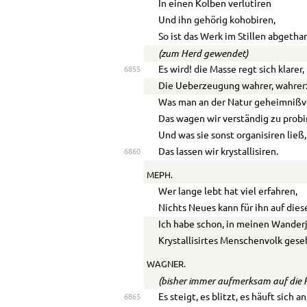
In einen Kolben verlutiren
Und ihn gehörig kohobiren,
So ist das Werk im Stillen abgetha
(zum Herd gewendet)
Es wird! die Masse regt sich klarer,
6855
Die
Ue
berzeugung
wahrer, wahrer
Was man an der Natur geheimnißvo
Das wagen wir verständig zu probi
Und was sie sonst organisiren ließ,
Das lassen wir krystallisiren.
6860
MEPH.
Wer lange lebt hat viel erfahren,
Nichts Neues kann für ihn auf die
Ich habe schon, in meinen Wander
Krystallisirtes Menschenvolk gese
WAGNER.
(bisher immer aufmerksam auf die P
Es steigt, es blitzt, es häuft sich an
6865