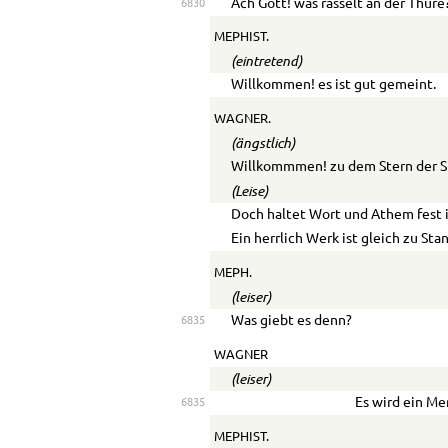
Ach Gott! was rasselt an der Thüre
6830
MEPHIST.
(eintretend)
Willkommen! es ist gut gemeint.
WAGNER.
(ängstlich)
Willkommmen! zu dem Stern der S
(Leise)
Doch haltet Wort und Athem fest
Ein herrlich Werk ist gleich zu Sta
MEPH.
(leiser)
Was giebt es denn?
6835
WAGNER
(leiser)
Es wird ein M
6835
MEPHIST.