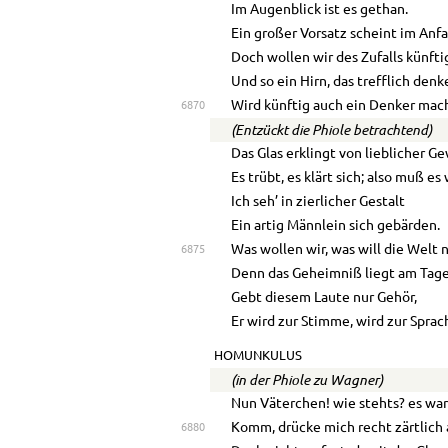
Im Augenblick ist es gethan.
Ein großer Vorsatz scheint im Anfa
Doch wollen wir des Zufalls künfti
Und so ein Hirn, das trefflich denke
Wird künftig auch ein Denker mac
6870
(Entzückt die Phiole betrachtend)
Das Glas erklingt von lieblicher Ge
Es trübt, es klärt sich; also muß e
Ich seh’ in zierlicher Gestalt
Ein artig Männlein sich gebärden.
Was wollen wir, was will die Welt
6875
Denn das Geheimniß liegt am Tage
Gebt diesem Laute nur Gehör,
Er wird zur Stimme, wird zur Sprac
HOMUNKULUS
(in der Phiole zu Wagner)
Nun Väterchen! wie stehts? es war
Komm, drücke mich recht zärtlich 
6880