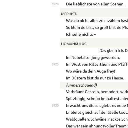
Die lieblichste von allen Scenen.
6920
MEPHIST.
Was du nicht alles zu erzählen has
So klein du bist, so groß bist du Ph
Ich sehe nichts –
HOMUNKULUS.
Das glaub ich. 
Im Nebelalter jung geworden,
Im Wust von Ritterthum und Pfäff
6925
Wo wäre da dein Auge frey!
Im Düstern bist du nur zu Hause.
(umherschauend)
Verbräunt Gestein, bemodert, widr
Spitzbögig, schnörckelhaftest, nied
Erwacht uns dieser, giebt es neue 
6930
Er bleibt gleich auf der Stelle todt
Waldquellen, Schwäne, nackte Sc
Das war sein ahnungsvoller Traum;