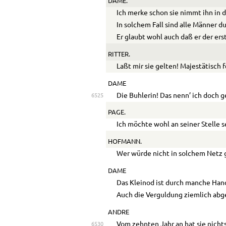
DAME.
Ich merke schon sie nimmt ihn in d
In solchem Fall sind alle Männer 
Er glaubt wohl auch daß er der ers
RITTER.
Laßt mir sie gelten! Majestätisch f
DAME
Die Buhlerin! Das nenn’ ich doch 
6525
PAGE.
Ich möchte wohl an seiner Stelle s
HOFMANN.
Wer würde nicht in solchem Netz
DAME
Das Kleinod ist durch manche Han
Auch die Verguldung ziemlich abg
ANDRE
Vom zehnten Jahr an hat sie nicht
6530