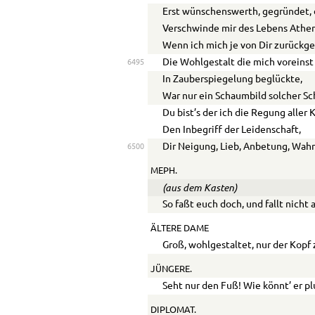
Erst wünschenswerth, gegründet, 
Verschwinde mir des Lebens Athem
Wenn ich mich je von Dir zurückg
Die Wohlgestalt die mich voreinst
6495
In Zauberspiegelung beglückte,
War nur ein Schaumbild solcher Sc
Du bist’s der ich die Regung aller K
Den Inbegriff der Leidenschaft,
Dir Neigung, Lieb, Anbetung, Wahn
6500
MEPH.
(aus dem Kasten)
So faßt euch doch, und fallt nicht 
ÄLTERE DAME
Groß, wohlgestaltet, nur der Kopf z
JÜNGERE.
Seht nur den Fuß! Wie könnt’ er p
DIPLOMAT.