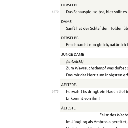
DERSELBE.
Das Schauspiel selbst, hier sollt es
6470
DAME.
Sanft hat der Schlaf den Holden 
DERSELBE.
Er schnarcht nun gleich, natürlich 
JUNGE DAME
(entzückt)
Zum Weyrauchsdampf was duftet 
Das mir das Herz zum Innigsten erf
AE
LTERE.
Fürwahr! Es dringt ein Hauch tief 
6475
Er kommt von ihm!
ÄLTESTE.
Es ist des Wach
Im Jüngling als Ambrosia bereitet,