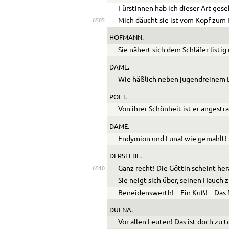
Fürstinnen hab ich dieser Art gese
Mich däucht sie ist vom Kopf zum
6505
HOFMANN.
Sie nähert sich dem Schläfer listig 
DAME.
Wie häßlich neben jugendreinem B
POET.
Von ihrer Schönheit ist er angestra
DAME.
Endymion und Luna! wie gemahlt!
DERSELBE.
Ganz recht! Die Göttin scheint he
6510
Sie neigt sich über, seinen Hauch z
Beneidenswerth! – Ein Kuß! – Das M
DUENA.
Vor allen Leuten! Das ist doch zu to