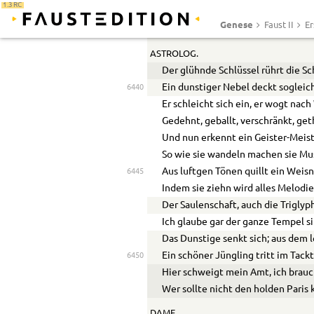
1.3 RC
In reicher Spende läßt er, voll Vert
Genese
Faust II
Er
Was jeder wünscht, das Wunderwü
ASTROLOG.
Der glühnde Schlüssel rührt die S
Ein dunstiger Nebel deckt soglei
6440
Er schleicht sich ein, er wogt nac
Gedehnt
,
geballt
, verschränkt, get
Und nun erkennt ein Geister-Meist
So wie sie wandeln machen sie Mu
Aus luftgen Tönen quillt ein Weis
6445
Indem sie ziehn wird alles Melodie
Der S
a
ulenschaft, auch die Triglyph
Ich glaube gar der ganze Tempel si
Das Dunstige senkt sich; aus dem l
Ein schöner Jüngling tritt im Tackt
6450
Hier schweigt mein Amt, ich brauc
Wer sollte nicht den holden Paris
DAME.