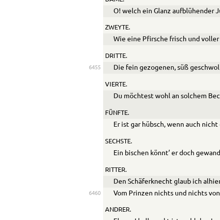
O! welch ein Glanz aufblühender 
ZWEYTE.
Wie eine Pfirsche frisch und voller
DRITTE.
Die fein gezogenen, süß geschwol
6455
VIERTE.
Du möchtest wohl an solchem Bec
FÜNFTE.
Er ist gar hübsch, wenn auch nicht
SECHSTE.
Ein bischen könnt’ er doch gewand
RITTER.
Den Schäferknecht glaub ich alhier
Vom Prinzen nichts und nichts vo
6460
ANDRER.