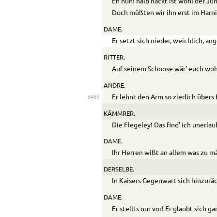
Eh nun! halb nackt ist wohl der Ju
Doch müßten wir ihn erst im Harni
DAME.
Er setzt sich nieder, weichlich, a
RITTER.
Auf seinem Schoose wär’ euch wo
ANDRE.
Er lehnt den Arm so zierlich übers
6465
KÄMMRER.
Die Flegeley! Das find’ ich unerlau
DAME.
Ihr Herren wißt an allem was zu m
DERSELBE.
In Kaisers Gegenwart sich hinzurä
DAME.
Er stellts nur vor! Er glaubt sich ga