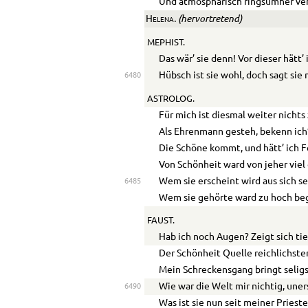
Und atmosphärisch ringsumher ver
. (hervortretend)
Helena
MEPHIST.
Das wär’ sie denn! Vor dieser hätt’ 
Hübsch ist sie wohl, doch sagt sie 
6480
ASTROLOG.
Für mich ist diesmal weiter nichts
Als Ehrenmann gesteh, bekenn ich’
Die Schöne kommt, und hätt’ ich 
Von Schönheit ward von jeher viel
Wem sie erscheint wird aus sich se
6485
Wem sie gehörte ward zu hoch beg
FAUST.
Hab ich noch Augen? Zeigt sich tie
Der Schönheit Quelle reichlichste
Mein Schreckensgang bringt selig
Wie war die Welt mir nichtig, uner
6490
Was ist sie nun seit meiner Priest