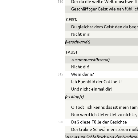
Der du die weite Welt umschweiff
510
Geschäfftger Geist wie nah fühl ich
GEIST.
Du gleichst dem Geist den du begr
Nicht mir!
(verschwindt)
FAUST
zusammenstürzend)
Nicht dir!
Wem denn?
515
Ich Ebenbild der Gottheit!
Und nicht einmal dir!
(es klopft)
O Todt! ich kenns das ist mein Fam
Nun werd ich tiefer tief zu nichte,
Daß diese Fülle der Gesichte
520
Der trokne Schwärmer stören muß
im Schlafrock und der Nachtmü
Wagner