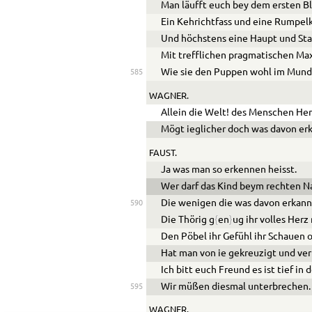
Man läufft euch bey dem ersten Bl
Ein Kehrichtfass und eine Rumpe
Und höchstens eine Haupt und Staa
Mit trefflichen pragmatischen Ma
Wie sie den Puppen wohl im Mund
585
WAGNER.
Allein die Welt! des Menschen Her
Mögt ieglicher doch was davon er
FAUST.
Ja was man so erkennen heisst.
Wer darf das Kind beym rechten 
Die wenigen die was davon erkann
590
Die Thörig g
{
en
}
ug ihr volles Herz
Den Pöbel ihr Gefühl ihr Schauen 
Hat man von ie gekreuzigt und ver
Ich bitt euch Freund es ist tief in 
Wir müßen diesmal unterbrechen.
595
WAGNER.