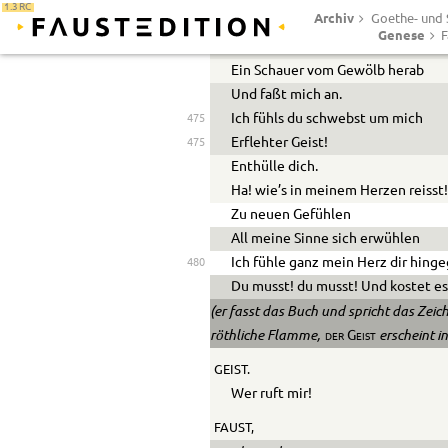
1.3 RC
Archiv
Goethe- und S
Es dampft! Es zucken rothe Strale
Genese
F
Mir um das Haupt. Es weht
Ein Schauer vom Gewölb herab
Und faßt mich an.
Ich fühls du schwebst um mich
475
Erflehter Geist!
475
Enthülle dich.
Ha! wie’s in meinem Herzen reisst
Zu neuen Gefühlen
All meine Sinne sich erwühlen
Ich fühle ganz mein Herz dir hing
480
Du musst! du musst! Und kostet e
(er fasst das Buch und spricht das Zeic
röthliche Flamme,
erscheint in
der Geist
GEIST.
Wer ruft mir!
FAUST,