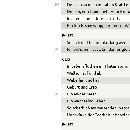
Der sich an mich mit allen Kräffte
495
Du! der, den kaum mein Hauch um
In allen Lebenstiefen zittert,
Ein furchtsam weggekrümmter W
FAUST.
Soll ich dir Flammenbildung weich
Ich bin’s, bin Faust, bin deines gle
500
GEIST
In Lebensfluthen im Thatensturm
Wall ich auf und ab
Webe hin und her
Geburt und Grab
Ein ewges Meer
505
Ein wechselnd Leben!
So schaff ich am sausenden Webstu
Und würke der Gottheit lebendiges
FAUST