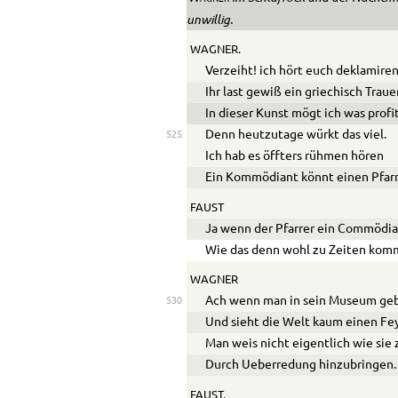
unwillig.
WAGNER.
Verzeiht! ich hört euch deklamiren
Ihr la
s
t gewiß ein griechisch Traue
In dieser Kunst mögt ich was profi
Denn heutzutage würkt das viel.
525
Ich hab es öffters rühmen hören
Ein Kommödiant könnt einen Pfarr
FAUST
Ja wenn der Pfarrer ein Commödian
Wie das denn wohl zu Zeiten kom
WAGNER
Ach wenn man in sein Museum geb
530
Und sieht die Welt kaum einen Fe
Man weis nicht eigentlich wie sie
Durch
Ue
berredung hinzubringen.
FAUST.