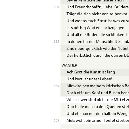
Sey er kein Schellenlauter Thor!
Und Freundschafft, Liebe, Brüders
550
Trägt die sich nicht von selber vor.
Und wenns euch Ernst ist was zu 
Ists nöthig Worten nachzujagen.
Und all die Reden die so blinkend 
In denen ihr der Menschheit Schniz
555
Sind neuerquicklich wie der Nebe
Der herbstlich durch die dürren Blä
WAGNER
Ach Gott die Kunst ist lang
Und kurz ist unser Leben!
Mir wird bey meinem kritischen B
560
Doch offt um Kopf und Busen ban
Wie schwer sind nicht die Mittel 
Durch die man zu den Quellen stei
Und eh man nur den halben Weeg e
Muß wohl ein armer Teufel sterbe
565