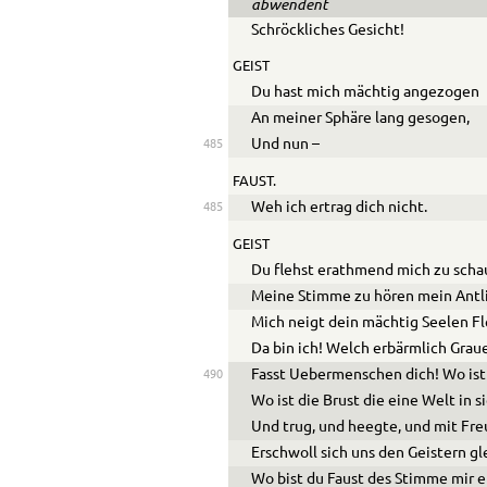
abwendent
Schröckliches Gesicht!
GEIST
Du hast mich mächtig angezogen
An meiner Sphäre lang gesogen,
Und nun –
485
FAUST.
Weh ich ertrag dich nicht.
485
GEIST
Du flehst erathmend mich zu sch
Meine Stimme zu hören mein Antli
Mich neigt dein mächtig Seelen Fl
Da bin ich! Welch erbärmlich Grau
Fasst
Ue
bermenschen dich! Wo ist
490
Wo ist die Brust die eine Welt in s
Und trug, und heegte, und mit Fr
Erschwoll sich uns den Geistern g
Wo bist du Faust des Stimme mir e