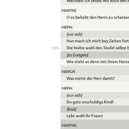
Wechselt ich selbst mit euch den 
MARTHE
O es beliebt den Herrn zu scherze
MEPH:
(vor sich)
Nun mach ich mich bey Zeiten for
Die hielte wohl den Teufel selbst
3005
(zu Gretgen)
Wie steht es denn mit ihrem Herz
MARGR:
Was meint der Herr damit?
MEPH:
(vor sich)
Du guts unschuldigs Kind!
(laut)
Lebt wohl ihr Fraun!
MARTHE.