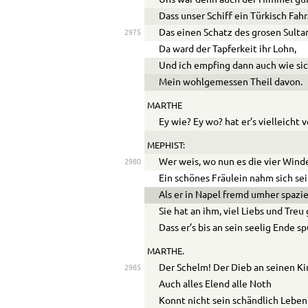
Uns war denn auch der Himmel gü
Dass unser Schiff ein Türkisch Fah
Das einen Schatz des grosen Sultan
2975
Da ward der Tapferkeit ihr Lohn,
Und ich empfing dann auch wie si
Mein wohlgemessen Theil davon.
MARTHE
Ey wie? Ey wo? hat er’s vielleicht 
MEPHIST:
Wer weis, wo nun es die vier Wind
2980
Ein schönes Fräulein nahm sich sei
Als er in Napel fremd umher spazie
Sie hat an ihm, viel Liebs und Treu
Dass er’s bis an sein seelig Ende sp
MARTHE.
Der Schelm! Der Dieb an seinen Ki
2985
Auch alles Elend alle Noth
Konnt nicht sein schändlich Leben