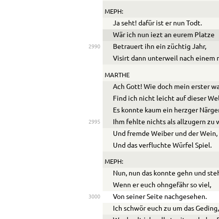
MEPH:
Ja seht! dafür ist er nun Todt.
Wär ich nun iezt an eurem Platze
Betrauert ihn ein züchtig Jahr,
2990
Visirt dann unterweil nach einem 
MARTHE
Ach Gott! Wie doch mein erster wa
Find ich nicht leicht auf dieser We
Es konnte kaum ein herzger Närge
Ihm fehlte nichts als allzugern zu
2995
Und fremde Weiber und der Wein,
Und das verfluchte Würfel Spiel.
MEPH:
Nun, nun das konnte gehn und ste
Wenn er euch ohngefähr so viel,
Von seiner Seite nachgesehen.
3000
Ich schwör euch zu um das Geding