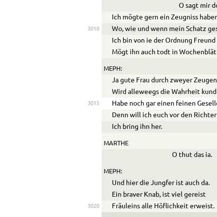
O sagt mir 
Ich mögte gern ein Zeugniss haben
Wo, wie und wenn mein Schatz ge
3010
Ich bin von ie der Ordnung Freun
Mögt ihn auch todt in Wochenblät
MEPH:
Ja gute Frau durch zweyer Zeuge
Wird alleweegs die Wahrheit kund
Habe noch gar einen feinen Gesell
3015
Denn will ich euch vor den Richter 
Ich bring ihn her.
MARTHE
O thut das ia.
MEPH:
Und hier die Jungfer ist auch da.
Ein braver Knab, ist viel gereist
Fräuleins alle Höflichkeit erweist.
3020