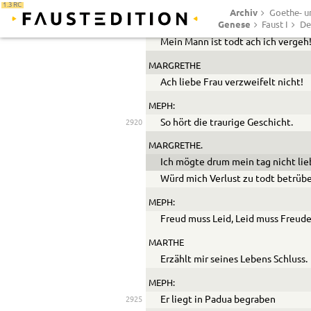
1.3 RC
MARTHE
Archiv
Goethe- un
Genese
Ist todt! das treue Herz! O weh!
Faust I
De
Mein Mann ist todt ach ich vergeh
MARGRETHE
Ach liebe Frau verzweifelt nicht!
MEPH:
So hört die traurige Geschicht.
2920
MARGRETHE.
Ich mögte drum mein tag nicht li
Würd mich Verlust zu todt betrüb
MEPH:
Freud muss Leid, Leid muss Freud
MARTHE
Erzählt mir seines Lebens Schluss.
MEPH:
Er liegt in Padua begraben
2925