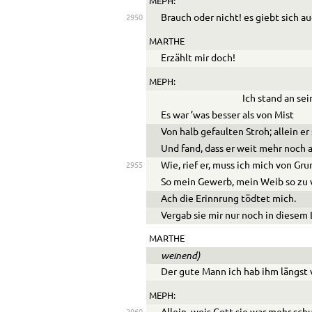
MEPH:
Brauch oder nicht! es giebt sich au
2950
MARTHE
Erzählt mir doch!
MEPH:
Ich stand an se
Es war ’was besser als von Mist
Von halb gefaulten Stroh; allein er 
Und fand, dass er weit mehr noch 
Wie, rief er, muss ich mich von Gru
2955
So mein Gewerb, mein Weib so zu 
Ach die Erinnrung tödtet mich.
Verg
a
b sie mir nur noch in diesem
MARTHE
weinend)
Der gute Mann ich hab ihm längst
MEPH: