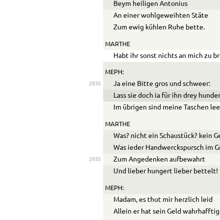
Beym heiligen Antonius
An einer wohlgeweihten Stäte
Zum ewig kühlen Ruhe bette.
MARTHE
Habt ihr sonst nichts an mich zu b
MEPH:
Ja eine Bitte gros und schweer:
2930
Lass sie doch ia für ihn drey hund
Im übrigen sind meine Taschen lee
MARTHE
Was? nicht ein Schaustück? kein 
Was ieder Handwerckspursch im Gr
Zum Angedenken aufbewahrt
2935
Und lieber hungert lieber bettelt!
MEPH:
Madam, es thut mir herzlich leid
Allein er hat sein Geld wahrhafftig