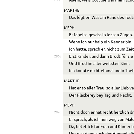
Allein, weis Gott sie war mehr schul
2960
MARTHE
Das lügt er! Was am Rand des Todt
MEPH:
Er fabelte gewiss in lezten Zügen.
Wenn ich nur halb ein Kenner bin.
Ich hatte, sprach er, nicht zum Zei
Erst Kinder, und dann Brodt für sie
2965
Und Brod im aller weitsten Sinn.
Ich konnte nicht einmal mein Theil
MARTHE
Hat er so aller Treu, so aller Lieb v
Der Plackerey bey Tag und Nacht.
MEPH:
Nicht doch er hat recht herzlich d
2970
Er sprach, als ich nun weg von Mal
Da, betet ich für Frau und Kinder b