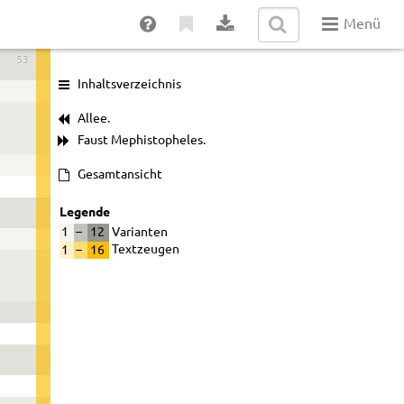
Menü
53
Inhaltsverzeichnis
Allee.
Faust Mephistopheles.
Gesamtansicht
Legende
1
–
12
Varianten
1
–
16
Textzeugen