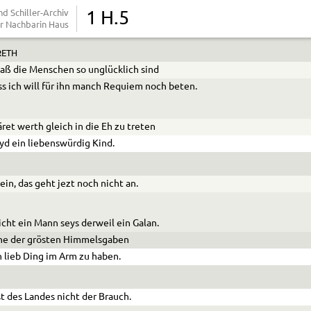
r bereute seine Fehler sehr,
d Schiller-Archiv
1 H.5
r Nachbarin Haus
nd bejammerte sein Unglück noch vielmehr.
ETH
aß die Menschen so unglücklich sind
s ich will für ihn manch
Requiem
noch beten.
äret werth gleich in die Eh zu treten
eyd ein liebenswürdig Kind.
ein, das geht jezt noch nicht an.
nicht ein Mann seys derweil ein Galan.
ine der grösten Himmelsgaben
n lieb Ding im Arm zu haben.
st des Landes nicht der Brauch.