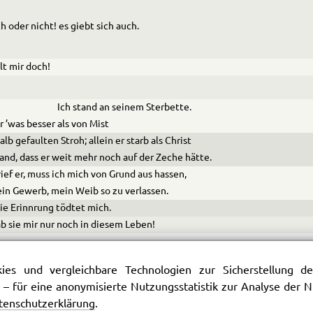
h oder nicht! es giebt sich auch.
lt mir doch!
Ich stand an seinem Sterbette.
r ’was besser als von Mist
alb gefaulten Stroh; allein er starb als Christ
and, dass er weit mehr noch auf der Zeche hätte.
rief er, muss ich mich von Grund aus hassen,
in Gewerb, mein Weib so zu verlassen.
ie Erinnrung tödtet mich.
a
b sie mir nur noch in diesem Leben!
end)
es und vergleichbare Technologien zur Sicherstellung der
ute Mann ich hab ihm längst vergeben.
 – für eine anonymisierte Nutzungsstatistik zur Analyse der
tenschutzerklärung
.