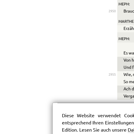
MEPH:
Brauc
2950
MARTHE
Erzäh
MEPH:
Es wa
Von h
Und f
Wie, 
2955
So me
Ach d
Verg
MARTHE
wein
Diese Website verwendet Cooki
Der g
entsprechend Ihren Einstellungen
Edition. Lesen Sie auch unsere
Da
MEPH: