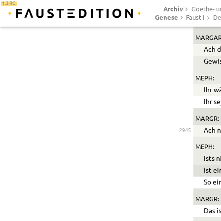
1.3 RC
Archiv
Und e
Goethe- un
Genese
Faust I
De
Ach u
2940
MARGAR
Ach d
Gewis
MEPH:
Ihr w
Ihr s
MARGR:
Ach n
2945
MEPH:
Ists 
Ist e
So ei
MARGR:
Das i