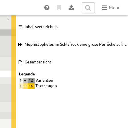
Menü
5
Inhaltsverzeichnis
Mephistopheles im Schlafrock eine grose Perrücke auf. …
Gesamtansicht
Legende
1
–
12
Varianten
1
–
16
Textzeugen