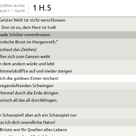
inkende Natur vor meiner Seele liegen.
chiller-Archiv
1 H.5
aust I
Nacht
 erst erkenn’ ich was der Weise spricht:
Geister Welt ist nicht verschlossen
 Sinn ist zu, dein Herz ist todt
bade Schüler unverdrossen
irrdsche Brust im Morgenroth.“
eschaut das Zeichen)
lles sich zum Ganzen webt
in dem andern würkt und lebt
immelskräffte auf und nieder steigen
ich die goldnen Eimer reichen!
Seegenduftenden Schwingen
immel durch die Erde dringen
nisch all das all durchklingen.
 Schauspiel! aber ach ein Schauspiel nur
ss ich dich unendliche Natur!
Brüste wo! Ihr Quellen alles Lebens