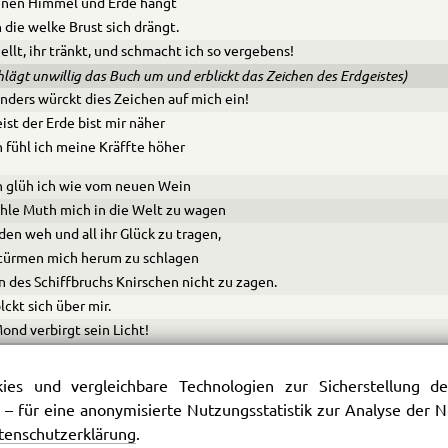
enen Himmel und Erde hängt
 die welke Brust sich drängt.
uellt, ihr tränkt, und schmacht ich so vergebens!
chlägt unwillig das Buch um und erblickt das Zeichen des Erdgeistes)
nders würckt dies Zeichen auf mich ein!
ist der Erde bist mir näher
 fühl ich meine Kräffte höher
 glüh ich wie vom neuen Wein
ühle Muth mich in die Welt zu wagen
rden weh und all ihr Glück zu tragen,
türmen mich herum zu schlagen
n des Schiffbruchs Knirschen nicht zu zagen.
lckt sich über mir.
ond verbirgt sein Licht!
Lampe schwindet!
mpft! Es zucken rothe Stralen
es und vergleichbare Technologien zur Sicherstellung der
m das Haupt. Es weht
 – für eine anonymisierte Nutzungsstatistik zur Analyse der
chauer vom Gewölb herab
tenschutzerklärung
.