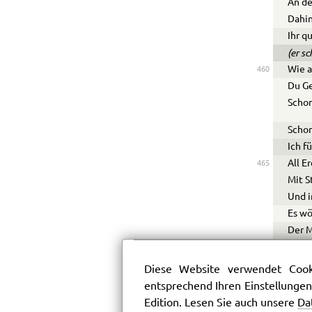
An d
Dahin
Ihr q
(er s
Wie a
460
Du Ge
Schon
Schon
Ich f
All E
465
Mit S
Und i
Es wö
Der M
Die 
470
Es da
Diese Website verwendet Cooki
Mir u
entsprechend Ihren Einstellungen
Ein S
Edition. Lesen Sie auch unsere
Da