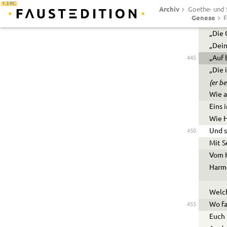
1.3 RC
Archiv
Die w
Goethe- und S
Genese
F
Jetzt
„Die 
„Dein
„Auf 
445
„Die 
(er b
Wie a
Eins 
Wie H
Und s
450
Mit 
Vom H
Harmo
Welch
Wo fa
455
Euch 