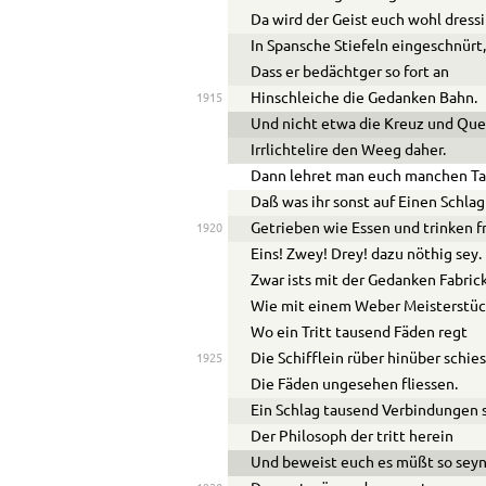
Da wird der Geist euch wohl dressi
In Spansche Stiefeln eingeschnürt
Dass er bedächtger so fort an
Hinschleiche die Gedanken Bahn.
1915
Und nicht etwa die Kreuz und Que
Irrlichtelire den Weeg daher.
Dann lehret man euch manchen Ta
Daß was ihr sonst auf Einen Schlag
Getrieben wie Essen und trinken f
1920
Eins! Zwey! Drey! dazu nöthig sey.
Zwar ists mit der Gedanken Fabric
Wie mit einem Weber Meisterstüc
Wo ein Tritt tausend Fäden regt
Die Schifflein rüber hinüber schie
1925
Die Fäden ungesehen fliessen.
Ein Schlag tausend Verbindungen s
Der Philosoph der tritt herein
Und bewei
s
t euch es müßt so seyn