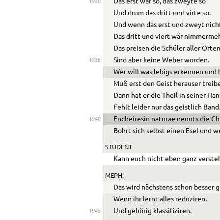
Das erst wär so, das zweyte so
1930
Und drum das dritt und virte so.
Und wenn das erst und zweyt nich
Das dritt und viert wär nimmermeh
Das preisen die Schüler aller Orte
Sind aber keine Weber worden.
1935
Wer will was lebigs erkennen und 
Muß erst den Geist herauser treib
Dann hat er die Theil in seiner Han
Fehlt leider nur das geistlich Band
Encheiresin naturae
nennts die Ch
1940
Bohrt sich selbst einen Esel und we
STUDENT
Kann euch nicht eben ganz verste
MEPH:
Das wird nächstens schon besser 
Wenn ihr lernt alles reduziren,
Und gehörig klassifiziren.
1945