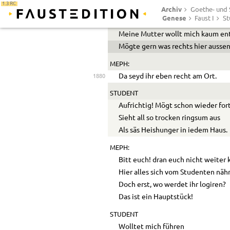
1.3 RC
Archiv
Ich komm mit allem gutem Muth,
Goethe- und S
Genese
Faust I
St
Ein leidlich Geld und frischem Blut
Meine Mutter wollt mich kaum en
Mögte gern was rechts hier aussen
MEPH:
Da seyd ihr eben recht am Ort.
1880
STUDENT
Aufrichtig! Mögt schon wieder for
Sieht all so trocken ringsum aus
Als säs Heishunger in iedem Haus.
MEPH:
Bitt euch! dran euch nicht weiter 
Hier alles sich vom Studenten nähr
Doch erst, wo werdet ihr logiren?
Das ist ein Hauptstück!
STUDENT
Wolltet mich führen