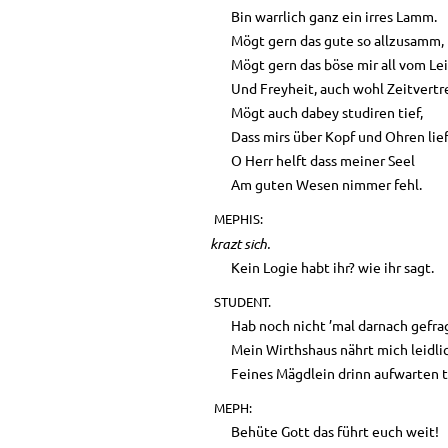
Bin warrlich ganz ein irres Lamm.
Mögt gern das gute so allzusamm,
Mögt gern das böse mir all vom Lei
Und Freyheit, auch wohl Zeitvertr
Mögt auch dabey studiren tief,
Dass mirs über Kopf und Ohren lief
O Herr helft dass meiner Seel
Am guten Wesen nimmer fehl.
MEPHIS:
krazt sich.
Kein Logie habt ihr? wie ihr sagt.
STUDENT.
Hab noch nicht ’mal darnach gefra
Mein Wirthshaus nährt mich leidli
Feines Mägdlein drinn aufwarten t
MEPH:
Behüte Gott das führt euch weit!