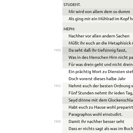
STUDENT.
Mir wird von allem dem so dumm
Als ging mir ein Mühlrad im Kopf 
MEPH:
Nachher vor allen andern Sachen
Müßt ihr euch an die Metaphisick
Da seht daß ihr tiefsinnig fasst,
1950
Was in des Menschen Hirn nicht pa
Für was drein geht und nicht drein
Ein prächtig Wort zu Diensten ste
Doch vorerst dieses halbe Jahr
Nehmt euch der besten Ordnung w
1955
Fünf Stunden nehmt ihr ieden Tag
Seyd drinne mit dem Glockenschla
Habt euch zu Hause wohl preparirt
Paragraphos wohl einstudirt.
Damit ihr nachher besser seht
1960
Dass er nichts sagt als was im Buch