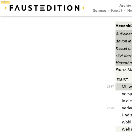
1.3 RC
Archiv
Genese
Faust I
He
Hexenkü
Auf eine
davon in 
Kessel un
sitzt da
Hexenha
Faust. M
FAUST.
Mir w
2337
Versp
In di
Verla
2340
Und s
Wohl 
Weh m