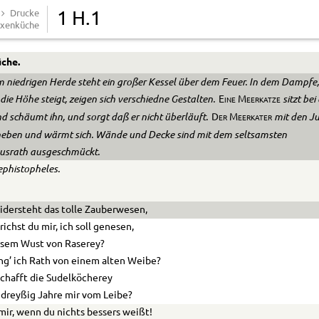
Drucke
1 H.1
xenküche
che.
m niedrigen Herde steht ein großer Kessel über dem Feuer. In dem Dampfe,
die Höhe steigt, zeigen sich verschiedne Gestalten.
sitzt be
Eine Meerkatze
d schäumt ihn, und sorgt daß er nicht überläuft.
mit den J
Der Meerkater
rneben und wärmt sich. Wände und Decke sind mit dem seltsamsten
usrath ausgeschmückt.
ephistopheles.
idersteht das tolle Zauberwesen,
richst du mir, ich soll genesen,
esem Wust von Raserey?
ng’ ich Rath von einem alten Weibe?
chafft die Sudelköcherey
dreyßig Jahre mir vom Leibe?
ir, wenn du nichts bessers weißt!