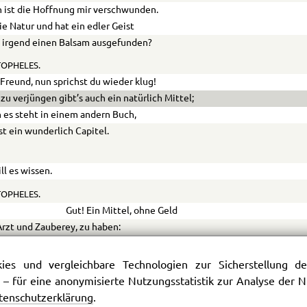
 ist die Hoffnung mir verschwunden.
ie Natur und hat ein edler Geist
 irgend einen Balsam ausgefunden?
OPHELES.
Freund, nun sprichst du wieder klug!
zu verjüngen gibt’s auch ein natürlich Mittel;
n es steht in einem andern Buch,
st ein wunderlich Capitel.
ill es wissen.
OPHELES.
Gut! Ein Mittel, ohne Geld
rzt und Zauberey, zu haben:
 dich gleich hinaus auf’s Feld,
 an zu hacken und zu graben,
es und vergleichbare Technologien zur Sicherstellung der
te dich und deinen Sinn
 – für eine anonymisierte Nutzungsstatistik zur Analyse der
nem ganz beschränkten Kreise,
tenschutzerklärung
.