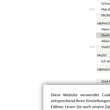
Schon
Hat d
2345
Nicht
MEPHIST
Mein 
Doch 
Allei
Und i
2350
FAUST.
Ich w
MEPHIST
Und A
Begib
Fang’
Diese Website verwendet Cooki
Erhal
2355
entsprechend Ihren Einstellungen
In ei
Edition. Lesen Sie auch unsere
Da