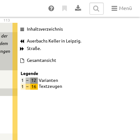
Menü
113
Inhaltsverzeichnis
 der
Auerbachs Keller in Leipzig.
i dem
Straße.
ungen
Gesamtansicht
Legende
1
–
12
Varianten
1
–
16
Textzeugen