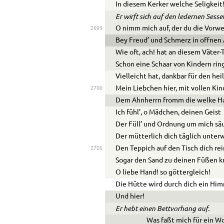
In diesem Kerker welche Seligkeit
Er wirft sich auf den ledernen Sesse
O nimm mich auf, der du die Vorwe
2695
Bey Freud’ und Schmerz in offnen
Wie oft, ach! hat an diesem Väter-
Schon eine Schaar von Kindern rin
Vielleicht hat, dankbar für den heil
Mein Liebchen hier, mit vollen Ki
2700
Dem Ahnherrn fromm die welke H
Ich fühl’, o Mädchen, deinen Geist
Der Füll’ und Ordnung um mich säu
Der mütterlich dich täglich unterw
Den Teppich auf den Tisch dich rein
2705
Sogar den Sand zu deinen Füßen k
O liebe Hand! so göttergleich!
Die Hütte wird durch dich ein Him
Und hier!
Er hebt einen Bettvorhang auf.
Was faßt mich für ein W