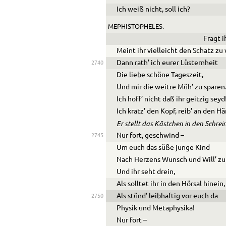
Ich weiß nicht, soll ich?
MEPHISTOPHELES.
Fragt i
Meint ihr vielleicht den Schatz zu
Dann rath’ ich eurer Lüsternheit
2740
Die liebe schöne Tageszeit,
Und mir die weitre Müh’ zu sparen
Ich hoff’ nicht daß ihr geitzig seyd
Ich kratz’ den Kopf, reib’ an den H
Er stellt das Kästchen in den Schrei
Nur fort, geschwind –
2745
Um euch das süße junge Kind
Nach Herzens Wunsch und Will’ z
Und ihr seht drein,
Als solltet ihr in den Hörsal hinein,
Als stünd’ leibhaftig vor euch da
2750
Physik und Metaphysika!
Nur fort –