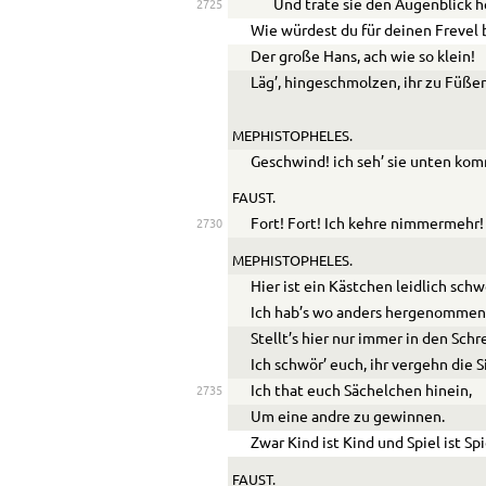
Und träte sie den Augenblick h
2725
Wie würdest du für deinen Frevel
Der große Hans, ach wie so klein!
Läg’, hingeschmolzen, ihr zu Füße
MEPHISTOPHELES.
Geschwind! ich seh’ sie unten ko
FAUST.
Fort! Fort! Ich kehre nimmermehr!
2730
MEPHISTOPHELES.
Hier ist ein Kästchen leidlich schw
Ich hab’s wo anders hergenommen
Stellt’s hier nur immer in den Schr
Ich schwör’ euch, ihr vergehn die 
Ich that euch Sächelchen hinein,
2735
Um eine andre zu gewinnen.
Zwar Kind ist Kind und Spiel ist Spi
FAUST.