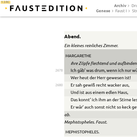
1.3 RC
Archiv
Dr
Genese
Faust I
St
Abend.
Ein kleines reinliches Zimmer.
MARGARETHE
ihre Zöpfe flechtend und aufbinden
Ich gäb’ was drum, wenn ich nur wü
2678
Wer heut der Herr gewesen ist!
Er sah gewiß recht wacker aus,
2680
Und ist aus einem edlen Haus,
Das konnt’ ich ihm an der Stirne le
Er wär’ auch sonst nicht so keck g
ab.
Mephistopheles. Faust.
MEPHISTOPHELES.