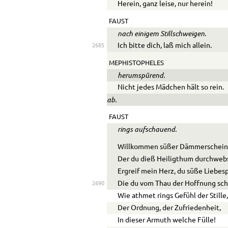
Herein, ganz leise, nur herein!
FAUST
nach einigem Stillschweigen.
Ich bitte dich, laß mich allein.
2685
MEPHISTOPHELES
herumspürend.
Nicht jedes Mädchen hält so rein.
ab.
FAUST
rings aufschauend.
Willkommen süßer Dämmerschein
Der du dieß Heiligthum durchweb
Ergreif mein Herz, du süße Liebesp
Die du vom Thau der Hoffnung sc
2690
Wie athmet rings Gefühl der Stille
Der Ordnung, der Zufriedenheit,
In dieser Armuth welche Fülle!