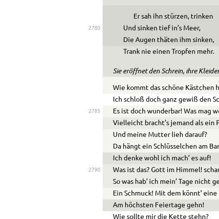
Er sah ihn stürzen, trinken
Und sinken tief in’s Meer,
2780
Die Augen thäten ihm sinken,
Trank nie einen Tropfen mehr.
Sie eröffnet den Schrein, ihre Klei
Wie kommt das schöne Kästchen h
Ich schloß doch ganz gewiß den Sc
Es ist doch wunderbar! Was mag wo
2785
Vielleicht bracht’s jemand als ein 
Und meine Mutter lieh darauf?
Da hängt ein Schlüsselchen am Ba
Ich denke wohl ich mach’ es auf!
Was ist das? Gott im Himmel! scha
2790
So was hab’ ich mein’ Tage nicht g
Ein Schmuck! Mit dem könnt’ eine 
Am höchsten Feiertage gehn!
Wie sollte mir die Kette stehn?