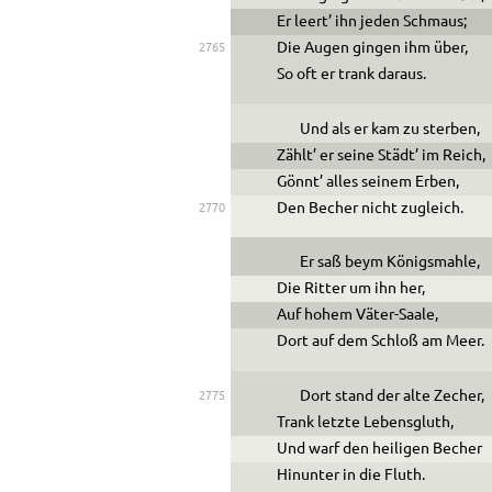
Er leert’ ihn jeden Schmaus;
Die Augen gingen ihm über,
2765
So oft er trank daraus.
Und als er kam zu sterben,
Zählt’ er seine Städt’ im Reich,
Gönnt’ alles seinem Erben,
Den Becher nicht zugleich.
2770
Er saß beym Königsmahle,
Die Ritter um ihn her,
Auf hohem Väter-Saale,
Dort auf dem Schloß am Meer.
Dort stand der alte Zecher,
2775
Trank letzte Lebensgluth,
Und warf den heiligen Becher
Hinunter in die Fluth.