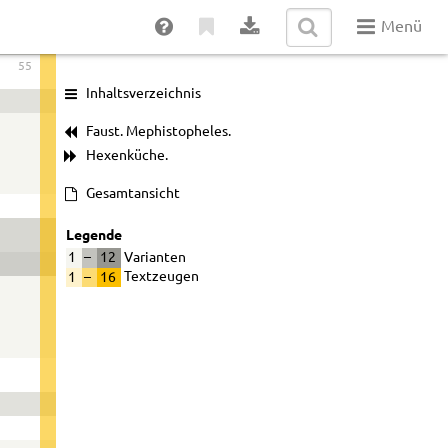
Menü
55
Inhaltsverzeichnis
Faust. Mephistopheles.
Hexenküche.
Gesamtansicht
Legende
1
–
12
Varianten
1
–
16
Textzeugen