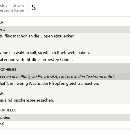
chiv
OPHELES.
Drucke
S
erbachs Keller
tell’ es einem jeden frey.
ER
osch.
du fängst schon an die Lippen abzulecken.
wenn ich wählen soll, so will ich Rhein­wein haben.
aterland verleiht die allerbesten Gaben.
TOPHELES
 er an dem Platz, wo Frosch sitzt, ein Loch in den Tischrand bohrt.
hafft ein wenig Wachs, die Pfropfen gleich zu machen.
R.
as sind Taschenspielersachen.
TOPHELES
ander.
hr?