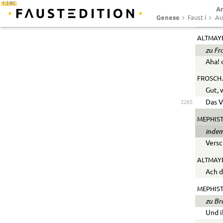
1.3 RC
Ar
MEPHIST
Genese
Faust I
Au
Ich s
ALTMAY
zu Fr
Aha! 
FROSCH.
Gut, 
Das V
2265
MEPHIS
indem
Versc
ALTMAYE
Ach d
MEPHIS
zu Br
Und i