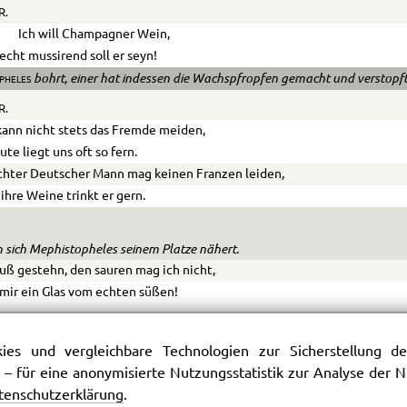
R.
Ich will Champagner Wein,
echt mussirend soll er seyn!
bohrt, einer hat indessen die Wachspfropfen gemacht und verstopft
pheles
R.
ann nicht stets das Fremde meiden,
ute liegt uns oft so fern.
chter Deutscher Mann mag keinen Fran­zen leiden,
ihre Weine trinkt er gern.
 sich Mephistopheles seinem Platze nähert.
uß gestehn, den sauren mag ich nicht,
mir ein Glas vom echten süßen!
TOPHELES
.
es und vergleichbare Technologien zur Sicherstellung der
soll sogleich Tokayer fließen.
 – für eine anonymisierte Nutzungsstatistik zur Analyse der
tenschutzerklärung
.
R.