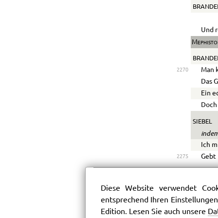
BRANDE
Und r
Mephisto
BRANDE
Man k
2270
Das G
Ein e
Doch 
SIEBEL
indem
Ich m
Gebt 
2275
MEPHIS
bohrt
Diese Website verwendet Cooki
Euch 
entsprechend Ihren Einstellungen
Edition. Lesen Sie auch unsere
Da
ALTMAYE