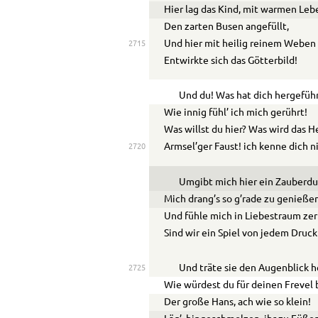
Hier lag das Kind, mit warmen Leb
Den zarten Busen angefüllt,
Und hier mit heilig reinem Weben
2715
Entwirkte sich das Götterbild!
Und du! Was hat dich hergefüh
Wie innig fühl’ ich mich gerührt!
Was willst du hier? Was wird das H
Armsel’ger Faust! ich kenne dich n
2720
Umgibt mich hier ein Zauberdu
Mich drang’s so g’rade zu genieße
Und fühle mich in Liebestraum zer
Sind wir ein Spiel von jedem Druck
Und träte sie den Augenblick h
2725
Wie würdest du für deinen Frevel
Der große Hans, ach wie so klein!