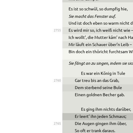
Es ist so schwül, so dumpfig hie,
Sie macht das Fenster auf.
Und ist doch eben so warm nicht d
Es wird mir so, ich weiß nicht wie 
2755
Ich wollt’, die Mutter käm’ nach Ha
Mir läuft ein Schauer über’n Leib –
Bin doch ein thöricht furchtsam W
Sie fängt an zu singen, indem sie sic
Es war ein König in Tule
Gar treu bis an das Grab,
2760
Dem sterbend seine Bule
Einen goldnen Becher gab.
Es ging ihm nichts darüber,
Er leert’ ihn jeden Schmaus;
Die Augen gingen ihm über,
2765
So oft er trank daraus.