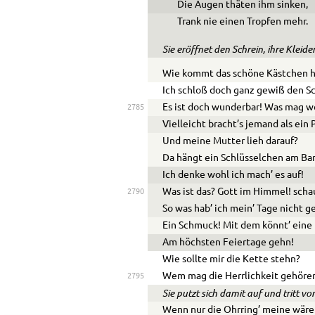
Die Augen thäten ihm sinken,
Trank nie einen Tropfen mehr.
Sie eröffnet den Schrein, ihre Klei
Wie kommt das schöne Kästchen h
Ich schloß doch ganz gewiß den Sc
Es ist doch wunderbar! Was mag wo
2785
Vielleicht bracht’s jemand als ein 
Und meine Mutter lieh darauf?
Da hängt ein Schlüsselchen am Ba
Ich denke wohl ich mach’ es auf!
Was ist das? Gott im Himmel! scha
2790
So was hab’ ich mein’ Tage nicht g
Ein Schmuck! Mit dem könnt’ eine 
Am höchsten Feiertage gehn!
Wie sollte mir die Kette stehn?
Wem mag die Herrlichkeit gehöre
2795
Sie putzt sich damit auf und tritt vo
Wenn nur die Ohrring’ meine wäre