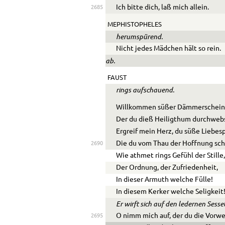
Ich bitte dich, laß mich allein.
2685
MEPHISTOPHELES
herumspürend.
Nicht jedes Mädchen hält so rein.
ab.
FAUST
rings aufschauend.
Willkommen süßer Dämmerschein
Der du dieß Heiligthum durchweb
Ergreif mein Herz, du süße Liebesp
Die du vom Thau der Hoffnung sc
2690
Wie athmet rings Gefühl der Stille
Der Ordnung, der Zufriedenheit,
In dieser Armuth welche Fülle!
In diesem Kerker welche Seligkeit
Er wirft sich auf den ledernen Sesse
O nimm mich auf, der du die Vorwe
2695