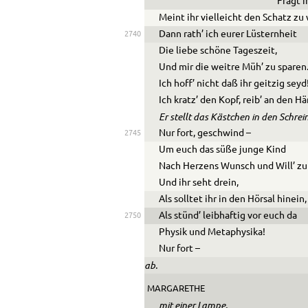
Fragt i
Meint ihr vielleicht den Schatz zu
Dann rath’ ich eurer Lüsternheit
2740
Die liebe schöne Tageszeit,
Und mir die weitre Müh’ zu sparen
Ich hoff’ nicht daß ihr geitzig seyd
Ich kratz’ den Kopf, reib’ an den H
Er stellt das Kästchen in den Schrei
Nur fort, geschwind –
2745
Um euch das süße junge Kind
Nach Herzens Wunsch und Will’ z
Und ihr seht drein,
Als solltet ihr in den Hörsal hinein,
Als stünd’ leibhaftig vor euch da
2750
Physik und Metaphysika!
Nur fort –
ab.
MARGARETHE
mit einer Lampe.