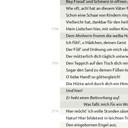
Bey Freud’ und Schmerz in offnen
Wie oft, ach! hat an diesem Väter-
Schon eine Schaar von Kindern rin
Vielleicht hat, dankbar für den heil
Mein Liebchen hier, mit vollen Ki
2700
Dem Ahnherrn fromm die welke H
Ich fühl’, o Mädchen, deinen Geist
Der Füll’ und Ordnung um mich säu
Der mütterlich dich täglich unterw
Den Teppich auf den Tisch dich rein
2705
Sogar den Sand zu deinen Füßen k
O liebe Hand! so göttergleich!
Die Hütte wird durch dich ein Him
Und hier!
Er hebt einen Bettvorhang auf.
Was faßt mich für ein W
Hier möcht’ ich volle Stunden säu
2710
Natur! Hier bildetest in leichten 
Den eingebornen Engel aus;