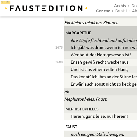
1.3 RC
Archiv
Dr
Genese
Faust I
Ab
Abend.
Ein kleines reinliches Zimmer.
MARGARETHE
ihre Zöpfe flechtend und aufbinden
Ich gäb’ was drum, wenn ich nur wü
2678
Wer heut der Herr gewesen ist!
Er sah gewiß recht wacker aus,
2680
Und ist aus einem edlen Haus,
Das konnt’ ich ihm an der Stirne le
Er wär’ auch sonst nicht so keck g
ab.
Mephistopheles. Faust.
MEPHISTOPHELES.
Herein, ganz leise, nur herein!
FAUST
nach einigem Stillschweigen.