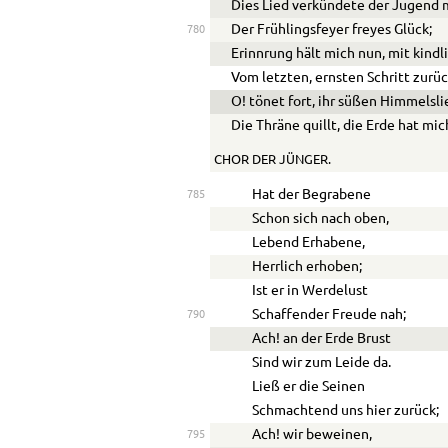
Dies Lied verkündete der Jugend 
Der Frühlingsfeyer freyes Glück;
780
Erinnrung hält mich nun, mit kind
Vom letzten, ernsten Schritt zurüc
O! tönet fort, ihr süßen Himmelsli
Die Thräne quillt, die Erde hat mi
CHOR DER JÜNGER.
Hat der Begrabene
785
Schon sich nach oben,
Lebend Erhabene,
Herrlich erhoben;
Ist er in Werdelust
Schaffender Freude nah;
790
Ach! an der Erde Brust
Sind wir zum Leide da.
Ließ er die Seinen
Schmachtend uns hier zurück;
Ach! wir beweinen,
795