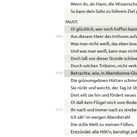
Wenn du, als Mann, die Wissenscha
So kann dein Sohn zu höhrem Ziel 
FAUST.
O! glücklich, wer noch hoffen kan
Aus diesem Meer des Irrthums auf
1065
Was man nicht weiß, das eben bra
Und was man weiß, kann man nich
Doch laß uns dieser Stunde schöne
Durch solchen Trübsinn, nicht ve
Betrachte, wie, in Abendsonne-Glu
1070
Die grünumgebnen Hütten schim
Sie rückt und weicht, der Tag ist ü
Dort eilt sie hin und fördert neues
O! daß kein Flügel mich vom Bode
Ihr nach und immer nach zu strebe
1075
Ich säh’ im ewigen Abendstrahl
Die stille Welt zu meinen Füßen,
Entzündet alle Höh’n, beruhigt jed