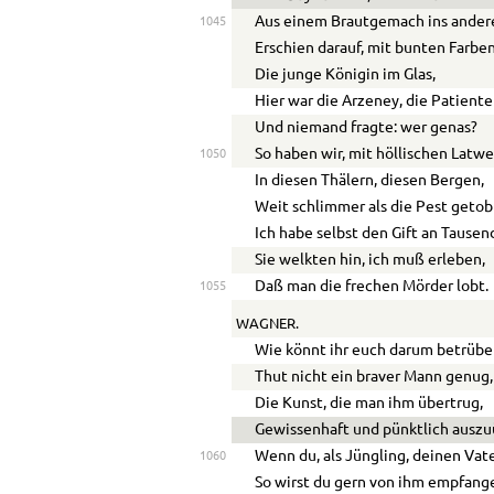
Aus einem Brautgemach ins andere
1045
Erschien darauf, mit bunten Farben
Die junge Königin im Glas,
Hier war die Arzeney, die Patiente
Und niemand fragte: wer genas?
So haben wir, mit höllischen Latw
1050
In diesen Thälern, diesen Bergen,
Weit schlimmer als die Pest getob
Ich habe selbst den Gift an Tause
Sie welkten hin, ich muß erleben,
Daß man die frechen Mörder lobt.
1055
WAGNER.
Wie könnt ihr euch darum betrübe
Thut nicht ein braver Mann genug,
Die Kunst, die man ihm übertrug,
Gewissenhaft und pünktlich ausz
Wenn du, als Jüngling, deinen Vate
1060
So wirst du gern von ihm empfang