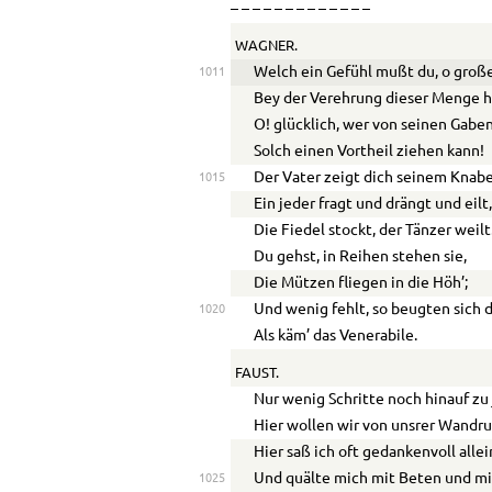
– – – – – – – – – – – – –
WAGNER.
Welch ein Gefühl mußt du, o groß
1011
Bey der Verehrung dieser Menge 
O! glücklich, wer von seinen Gabe
Solch einen Vortheil ziehen kann!
Der Vater zeigt dich seinem Knab
1015
Ein jeder fragt und drängt und eilt
Die Fiedel stockt, der Tänzer weilt
Du gehst, in Reihen stehen sie,
Die Mützen fliegen in die Höh’;
Und wenig fehlt, so beugten sich d
1020
Als käm’ das Venerabile.
FAUST.
Nur wenig Schritte noch hinauf zu
Hier wollen wir von unsrer Wandru
Hier saß ich oft gedankenvoll allei
Und quälte mich mit Beten und mi
1025