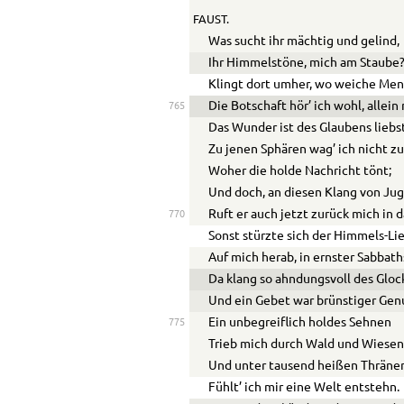
FAUST.
Was sucht ihr mächtig und gelind,
Ihr Himmelstöne, mich am Staube
Klingt dort umher, wo weiche Men
Die Botschaft hör’ ich wohl, allein
765
Das Wunder ist des Glaubens liebs
Zu jenen Sphären wag’ ich nicht zu
Woher die holde Nachricht tönt;
Und doch, an diesen Klang von Ju
Ruft er auch jetzt zurück mich in 
770
Sonst stürzte sich der Himmels-L
Auf mich herab, in ernster Sabbaths
Da klang so ahndungsvoll des Gloc
Und ein Gebet war brünstiger Gen
Ein unbegreiflich holdes Sehnen
775
Trieb mich durch Wald und Wiesen
Und unter tausend heißen Thräne
Fühlt’ ich mir eine Welt entstehn.