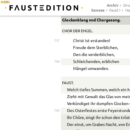
1.3 RC
Archiv
Dru
Genese
Faust I
Na
Glockenklang
nnd
Chorgesang.
CHOR DER ENGEL.
Christ ist erstanden!
737
Freude dem Sterblichen,
Den die verderblichen,
Schleichenden, erblichen
740
Mängel umwanden.
FAUST.
Welch tiefes Summen, welch ein h
Zieht mit Gewalt das Glas von m
Verkündiget ihr dumpfen Glocken
Des Osterfestes erste Feyerstund
745
Ihr Chöre, singt ihr schon den trö
Der einst, um Grabes Nacht, von E