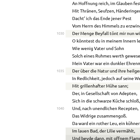
An Hoffnung reich, im Glauben fes
Mit Thränen, Seufzen, Händeringe
Dacht’ ich das Ende jener Pest
Vom Herrn des Himmels zu erzwin
Der Menge Beyfall tönt mir nun w
1030
O könntest du in meinem Innern l
Wie wenig Vater und Sohn
Solch eines Ruhmes werth gewese
Mein Vater war ein dunkler Ehren
Der über die Natur und ihre heilge
1035
In Redlichkeit, jedoch auf seine W
Mit grillenhafter Mühe sann;
Der, in Gesellschaft von Adepten,
Sich in die schwarze Küche schloß
Und, nach unendlichen Recepten,
1040
Das Widrige zusammengoß.
Da ward ein rother Leu, ein kühner
Im lauen Bad, der Lilie vermählt,
Und beyde dann, mit offnem Flam