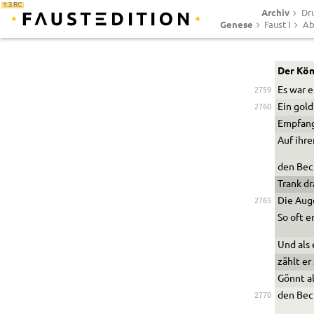
1.3 RC
Archiv
Dr
Genese
Faust I
Ab
Der Kön
Es war e
2759
Ein gold
2760
Empfang
Auf ihr
den Bech
Trank d
Die Au
2765
So oft e
Und als 
zählt er
Gönnt al
den
Bec
2770