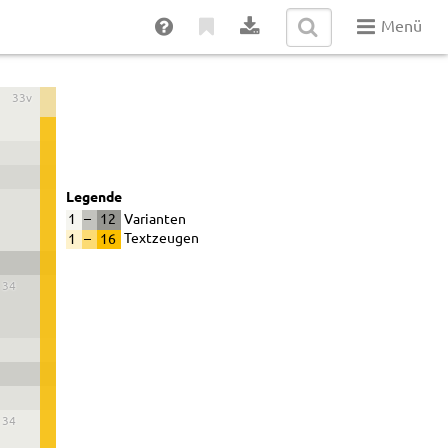
Menü
33v
Legende
1
–
12
Varianten
1
–
16
Textzeugen
34
34