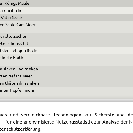
n Königs Maale
er um ihn her
 Väter Saale
nen Schloß am Meer
er alte Zecher
zte Lebens Glut
f den heiligen Becher
 in die Fluth
hn sinken und trinken
zen tief ins Meer
en thäten ihm sinken
einen Tropfen mehr
es und vergleichbare Technologien zur Sicherstellung der
 – für eine anonymisierte Nutzungsstatistik zur Analyse der
tenschutzerklärung
.