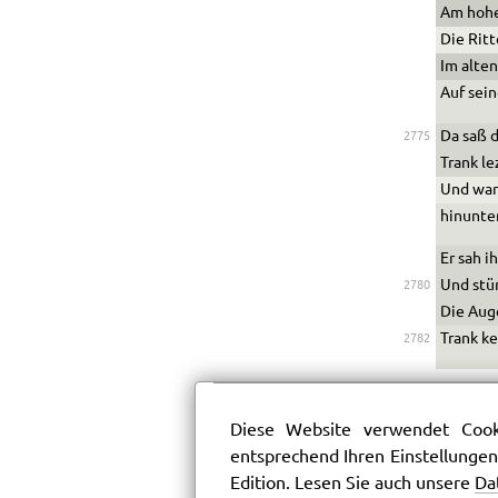
Am hohe
Die Ritt
Im alten
Auf sei
Da saß d
2775
Trank le
Und war
hinunter
Er sah i
Und stür
2780
Die Aug
Trank k
2782
Diese Website verwendet Cooki
entsprechend Ihren Einstellungen
Edition. Lesen Sie auch unsere
Da