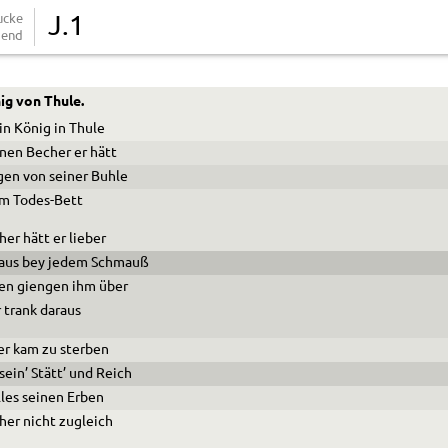
ucke
J.1
end
ig von Thule.
in König in Thule
nen Becher er hätt
en von seiner Buhle
em Todes-Bett
er hätt er lieber
raus bey jedem Schmauß
gen
giengen ihm über
r trank daraus
er kam zu sterben
 sein’ Stätt’ und Reich
les seinen Erben
her nicht zugleich