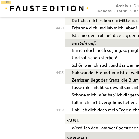
1.3 RC
Archiv
Wer hat dir Henker diese Macht
Dr
Genese
Faust I
Ke
Ueber mich gegeben!
Du holst mich schon um Mitternac
Erbarme dich und laß mich leben!
4430
Ist’s morgen früh nicht zeitig gen
sie steht auf.
Bin ich doch noch so jung, so jung!
Und soll schon sterben!
Schön war ich auch, und das war m
Nah war der Freund, nun ist er wei
4435
Zerrissen liegt der Kranz, die Blum
Fasse mich nicht so gewaltsam an!
Schone mich! Was hab’ ich dir get
Laß mich nicht vergebens flehen,
Hab’ ich dich doch mein Tage nich
4440
FAUST.
Werd’ ich den Jammer überstehen
MARGARETE.