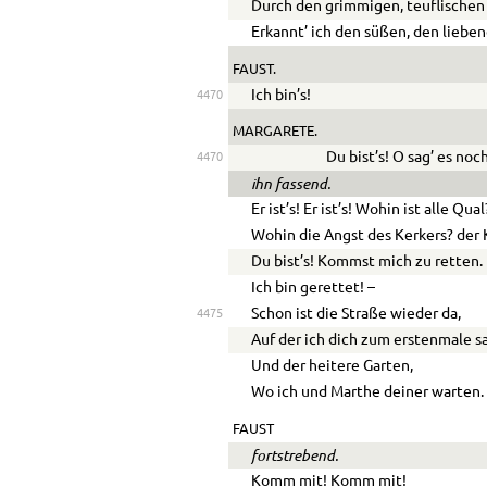
Durch den grimmigen, teuflischen
Erkannt’ ich den süßen, den liebe
FAUST.
Ich bin’s!
4470
MARGARETE.
Du bist’s! O sag’ es noc
4470
ihn fassend.
Er ist’s! Er ist’s! Wohin ist alle Qual
Wohin die Angst des Kerkers? der
Du bist’s! Kommst mich zu retten.
Ich bin gerettet! –
Schon ist die Straße wieder da,
4475
Auf der ich dich zum erstenmale s
Und der heitere Garten,
Wo ich und Marthe deiner warten.
FAUST
fortstrebend.
Komm mit! Komm mit!