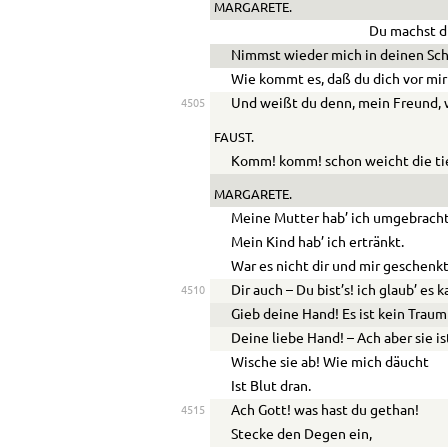
MARGARETE.
Du machst di
Nimmst wieder mich in deinen Sch
Wie kommt es, daß du dich vor mir
Und weißt du denn, mein Freund, 
4505
FAUST.
Komm! komm! schon weicht die ti
MARGARETE.
Meine Mutter hab’ ich umgebracht
Mein Kind hab’ ich ertränkt.
War es nicht dir und mir geschenk
Dir auch – Du bist’s! ich glaub’ es 
4510
Gieb deine Hand! Es ist kein Traum
Deine liebe Hand! – Ach aber sie is
Wische sie ab! Wie mich däucht
Ist Blut dran.
Ach Gott! was hast du gethan!
4515
Stecke den Degen ein,