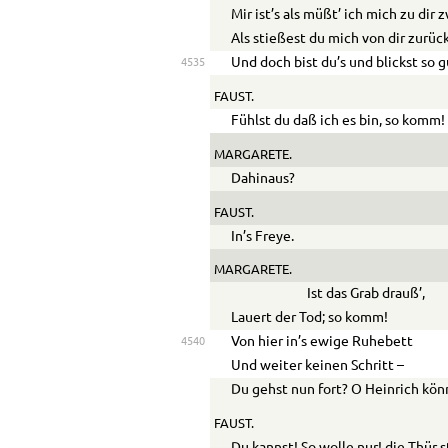
Mir ist’s als müßt’ ich mich zu dir 
Als stießest du mich von dir zurück
Und doch bist du’s und blickst so g
4535
FAUST.
Fühlst du daß ich es bin, so komm!
MARGARETE.
Dahinaus?
FAUST.
In’s Freye.
MARGARETE.
Ist das Grab drauß’,
Lauert der Tod; so komm!
Von hier in’s ewige Ruhebett
4540
Und weiter keinen Schritt –
Du gehst nun fort? O Heinrich könn
FAUST.