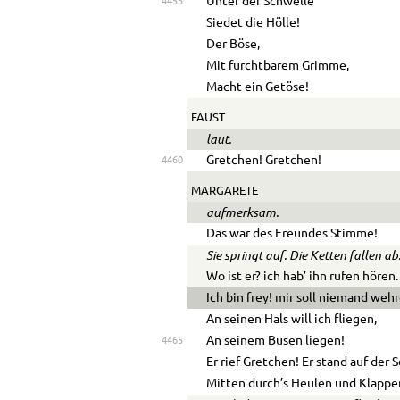
Unter der Schwelle
4455
Siedet die Hölle!
Der Böse,
Mit furchtbarem Grimme,
Macht ein Getöse!
FAUST
laut.
Gretchen! Gretchen!
4460
MARGARETE
aufmerksam.
Das war des Freundes Stimme!
Sie springt auf. Die Ketten fallen ab
Wo ist er? ich hab’ ihn rufen hören.
Ich bin frey! mir soll niemand wehr
An seinen Hals will ich fliegen,
An seinem Busen liegen!
4465
Er rief Gretchen! Er stand auf der 
Mitten durch’s Heulen und Klappen