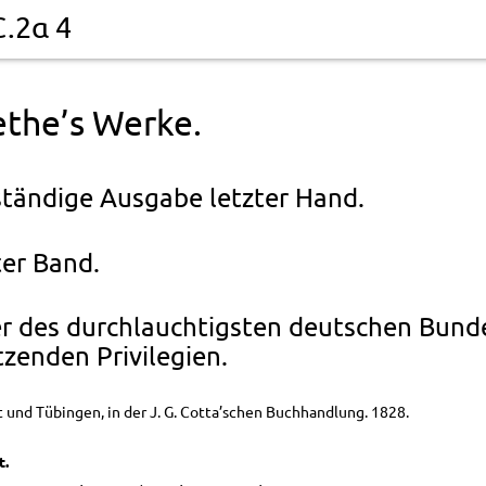
C.2α 4
the’s Werke.
ständige Ausgabe letzter Hand.
ter Band.
r des durchlauchtigsten deutschen Bund
zenden Privilegien.
t und Tübingen,
in der J. G. Cotta’schen Buchhandlung.
1828.
t.