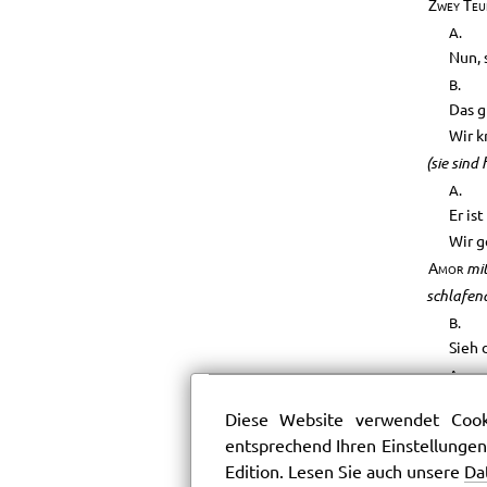
Zwey Teu
A.
Nun, s
B.
Das g
Wir k
(sie sind
A.
Er is
Wir g
mit
Amor
schlafen
B.
Sieh 
A.
Was g
Diese Website verwendet Cooki
B.
entsprechend Ihren Einstellungen
Da ko
Edition. Lesen Sie auch unsere
Da
O der 