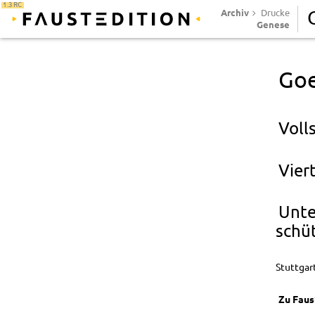
1.3 RC
Archiv
Drucke
Genese
Goe
Voll
Vier
Unte
schüt
Stuttgar
Zu Faus