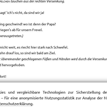
tauchen aus der rechten Versenkung.
felchen
agt’ ich’s nicht, da sind wir ja!
ing geschwind! wo ist denn der Papa?
riegen’s ab für unsern Frevel.
 herausgetreten.)
t nicht weit, es riecht hier stark nach Schwefel.
ehn drauf los, so sind wir bald am Ziel.
 übereinander geschlagenen Füßen und Händen wird durch die Versenkun
d hervorgehoben.
dort!
ibt’s?
es und vergleichbare Technologien zur Sicherstellung der
 – für eine anonymisierte Nutzungsstatistik zur Analyse der
mmt noch ein Gespiel.
tenschutzerklärung
.
ist garstig! der ist greulich!