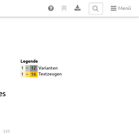
Menü
Legende
1
–
12
Varianten
1
–
16
Textzeugen
es
220