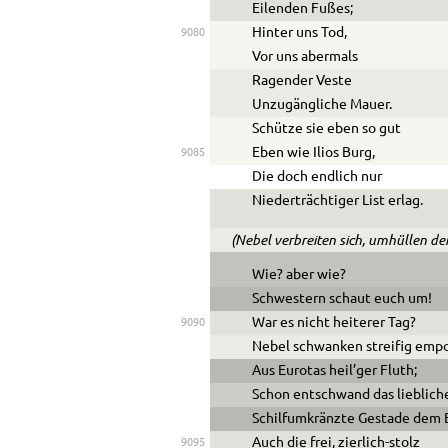
Eilenden Fußes;
Hinter uns Tod,
9080
Vor uns abermals
Ragender Veste
Unzugängliche Mauer.
Schütze sie eben so gut
Eben wie Ilios Burg,
9085
Die doch endlich nur
Niederträchtiger List erlag.
(Nebel verbreiten sich, umhüllen de
Wie? aber wie?
Schwestern schaut euch um!
War es nicht heiterer Tag?
9090
Nebel schwanken streifig emp
Aus Eurotas heil’ger Fluth;
Schon entschwand das lieblich
Schilfumkränzte Gestade dem B
Auch die frei, zierlich-stolz
9095