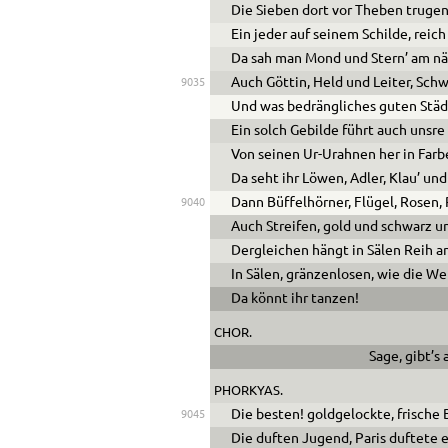
Die Sieben dort vor Theben trugen
Ein jeder auf seinem Schilde, reic
Da sah man Mond und Stern’ am n
Auch Göttin, Held und Leiter, Schw
9035
Und was bedrängliches guten Städ
Ein solch Gebilde führt auch unsr
Von seinen Ur-Urahnen her in Farb
Da seht ihr Löwen, Adler, Klau’ un
Dann Büffelhörner, Flügel, Rosen,
9040
Auch Streifen, gold und schwarz un
Dergleichen hängt in Sälen Reih an
In Sälen, gränzenlosen, wie die Wel
Da könnt ihr tanzen!
CHOR.
Sage, gibt’s
PHORKYAS.
Die besten! goldgelockte, frische
9045
Die duften Jugend, Paris duftete e