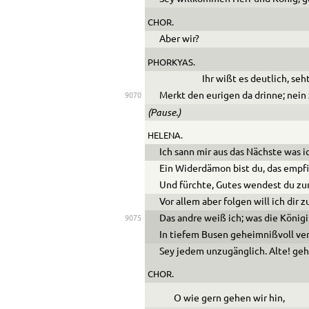
CHOR.
Aber wir?
PHORKYAS.
Ihr wißt es deutlich, seh
Merkt den eurigen da drinne; nein 
9070
(Pause.)
HELENA.
Ich sann mir aus das Nächste was i
Ein Widerdämon bist du, das empfi
Und fürchte, Gutes wendest du z
Vor allem aber folgen will ich dir z
Das andre weiß ich; was die König
9075
In tiefem Busen geheimnißvoll ve
Sey jedem unzugänglich. Alte! geh
CHOR.
O wie gern gehen wir hin,