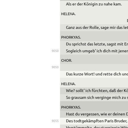
Als er der Königin zu nahe kam.
HELENA.
Ganz aus der Rolle, sage mir das l
PHORKYAS.
Du sprichst das letzte, sagst mit E
Sogleich umgeb’ ich dich mit jener
9050
CHOR.
9050
Das kurze Wort! und rette dich und
HELENA.
Wie? sollt’ ich fürchten, daß der 
So grausam sich verginge mich zu
PHORKYAS.
Hast du vergessen, wie er deinen 
Des todtgekämpften Paris Bruder,
9055
Verstümmelte, der starrsinnig Witw