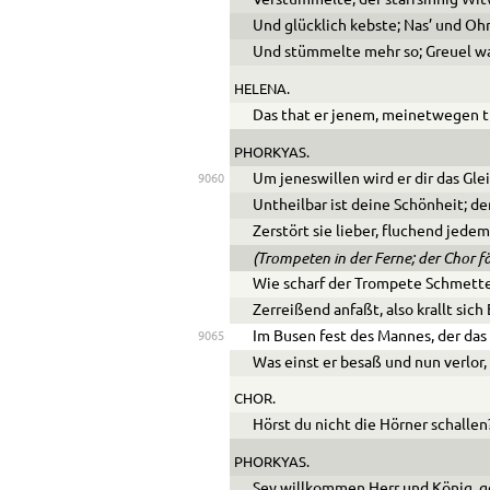
Und glücklich kebste; Nas’ und Ohr
Und stümmelte mehr so; Greuel wa
HELENA.
Das that er jenem, meinetwegen th
PHORKYAS.
Um jeneswillen wird er dir das Gle
9060
Untheilbar ist deine Schönheit; de
Zerstört sie lieber, fluchend jedem
(Trompeten in der Ferne; der Chor 
Wie scharf der Trompete Schmett
Zerreißend anfaßt, also krallt sich
Im Busen fest des Mannes, der das
9065
Was einst er besaß und nun verlor,
CHOR.
Hörst du nicht die Hörner schallen
PHORKYAS.
Sey willkommen Herr und König, ge