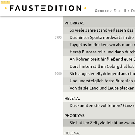
1.3 RC
Ist dir denn so das Schelten gänzli
Genese
Faust II
Dr
Daß ohne Tadeln du keine Lippe r
PHORKYAS.
So viele Jahre stand verlassen das 
Das hinter Sparta nordwärts in die
8995
Taygetos im Rücken, wo als muntr
Herab Eurotas rollt und dann durc
An Rohren breit hinfließend eure 
Dort hinten still im Gebirgthal ha
Sich angesiedelt, dringend aus ci
9000
Und unersteiglich feste Burg sich
Von da sie Land und Leute placken
HELENA.
Das konnten sie vollführen? Ganz 
PHORKYAS.
Sie hatten Zeit, vielleicht an zwanz
HELENA.