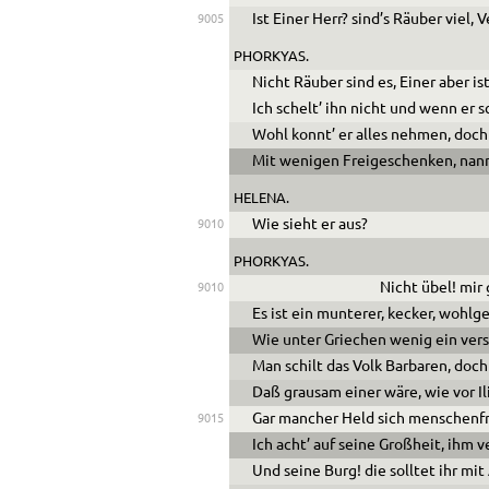
Ist Einer Herr? sind’s Räuber viel,
9005
PHORKYAS.
Nicht Räuber sind es, Einer aber ist
Ich schelt’ ihn nicht und wenn er
Wohl konnt’ er alles nehmen, doch
Mit wenigen Freigeschenken, nannt 
HELENA.
Wie sieht er aus?
9010
PHORKYAS.
Nicht übel! mir 
9010
Es ist ein munterer, kecker, wohlge
Wie unter Griechen wenig ein ver
Man schilt das Volk Barbaren, doch
Daß grausam einer wäre, wie vor Il
Gar mancher Held sich menschenfr
9015
Ich acht’ auf seine Großheit, ihm v
Und seine Burg! die solltet ihr mi