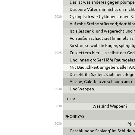
Das ist was anderes gegen plump
Das eure Väter, mir nichts dir nich
Cyklopisch wie Cyklopen, rohen St
9020
Auf rohe Steine stürzend; dort hin
Ist alles senk- und wagerecht und 
Von außen schaut sie! himmelan si
So starr, so wohl in Fugen, spiegelg
Zu klettern hier – ja selbst der Ge
9025
Und innen großer Höfe Raumgelass
Mit Baulichkeit umgeben, aller Ar
Da seht ihr Säulen, Säulchen, Bog
Altane, Galerie’n zu schauen aus u
Und Wappen.
9030
CHOR.
Was sind Wappen?
9030
PHORKYAS.
Ajax
9030
Geschlungne Schlang’ im Schilde, w