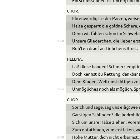
Entschlossenheit ist nöthig und d
CHOR.
Ehrenwürdigste der Parzen, weises
Halte gesperrt die goldne Schere, 
Denn wir fühlen schon im Schweb
Unsere Gliederchen, die lieber ers
8960
Ruh’ten drauf an Liebchens Brust.
HELENA.
Laß diese bangen! Schmerz empfind
Doch kennst du Rettung, dankbar s
Dem Klugen, Weitumsichtigen zeig
Unmögliches noch als möglich. Spr
8965
CHOR.
Sprich und sage, sag uns eilig: wie
Garstigen Schlingen? die bedrohli
Sich um unsre Hälse ziehen. Vorem
Zum entathmen, zum ersticken, we
Hohe Mutter, dich nicht erbarmst.
8970