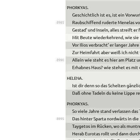
PHORKYAS.
Geschichtlich ist es, ist ein Vorwu
Raubschiffend ruderte Menelas vo
8985
Gestad’ und Inseln, alles streift er 
Mit Beute wiederkehrend, wie sie 
Vor Ilios verbracht’ er langer Jahre
Zur Heimfahrt aber weiß ich nicht 
Allein wie steht es hier am Platz
8990
Erhabnes Haus? wie stehet es mit
HELENA.
Ist dir denn so das Schelten gänzli
Daß ohne Tadeln du keine Lippe r
PHORKYAS.
So viele Jahre stand verlassen das 
Das hinter Sparta nordwärts in die
8995
Taygetos im Rücken, wo als muntr
Herab Eurotas rollt und dann durc