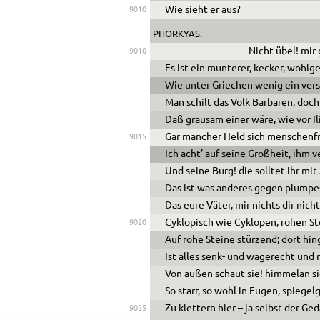
Wie sieht er aus?
9010
PHORKYAS.
Nicht übel! mir 
9010
Es ist ein munterer, kecker, wohlge
Wie unter Griechen wenig ein ver
Man schilt das Volk Barbaren, doch
Daß grausam einer wäre, wie vor Il
Gar mancher Held sich menschenfr
9015
Ich acht’ auf seine Großheit, ihm v
Und seine Burg! die solltet ihr mi
Das ist was anderes gegen plump
Das eure Väter, mir nichts dir nich
Cyklopisch wie Cyklopen, rohen St
9020
Auf rohe Steine stürzend; dort hin
Ist alles senk- und wagerecht und 
Von außen schaut sie! himmelan si
So starr, so wohl in Fugen, spiegelg
Zu klettern hier – ja selbst der Ge
9025