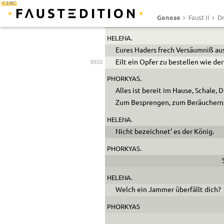
1.3 RC
Stehst du nun in deiner Großheit, 
Genese
Faust II
Dr
Sagt dein Blick, daß du befiehlest,
HELENA.
Eures Haders frech Versäumniß aus
Eilt ein Opfer zu bestellen wie de
8920
PHORKYAS.
Alles ist bereit im Hause, Schale, D
Zum Besprengen, zum Beräuchern; 
HELENA.
Nicht bezeichnet’ es der König.
PHORKYAS.
HELENA.
Welch ein Jammer überfällt dich?
PHORKYAS