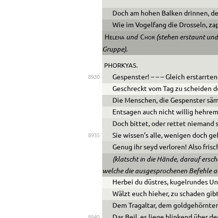
Doch am hohen Balken drinnen, der
Wie im Vogelfang die Drosseln, zap
und
(stehen erstaunt und 
Helena
Chor
Gruppe).
PHORKYAS.
Gespenster! – – – Gleich erstarrten
8930
Geschreckt vom Tag zu scheiden de
Die Menschen, die Gespenster sämm
Entsagen auch nicht willig hehre
Doch bittet, oder rettet niemand 
Sie wissen’s alle, wenigen doch gef
8935
Genug ihr seyd verloren! Also frisc
(klatscht in die Hände, darauf ers
welche die ausgesprochenen Befehle al
Herbei du düstres, kugelrundes U
Wälzt euch hieher, zu schaden gibt
Dem Tragaltar, dem goldgehörnten
Das Beil, es liege blinkend über de
8940