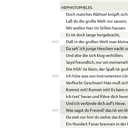
MEPHISTOPHELES.
Doch manches Räthsel knüpft sich
Laß du die große Welt nur sausen,
Wir wollen hier im Stillen hausen.
Es ist doch lange hergebracht,
Daß in der großen Welt man klein
4045
Da seh’ ich junge Hexchen nackt u
Und alte die sich klug verhüllen.
Seyd freundlich, nur um meinetwil
Die Müh’ ist klein, der Spaß ist gro
Ich höre was von Instrumenten tö
4050
Verflucht Geschnarr! Man muß sic
Kommt mit! Kommt mit! Es kann ni
Ich tret’ heran und führe dich here
Und ich verbinde dich auf’s Neue.
Was sagst du Freund? das ist ein k
4055
Da sieh nur hin! du siehst das End
Ein Hundert Feuer brennen in der 