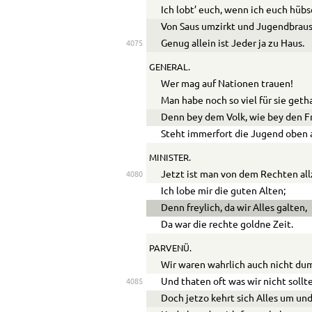
Ich lobt’ euch, wenn ich euch hübs
Von Saus umzirkt und Jugendbraus
Genug allein ist Jeder ja zu Haus.
4075
GENERAL.
Wer mag auf Nationen trauen!
Man habe noch so viel für sie geth
Denn bey dem Volk, wie bey den F
Steht immerfort die Jugend oben 
MINISTER.
Jetzt ist man von dem Rechten all
4080
Ich lobe mir die guten Alten;
Denn freylich, da wir Alles galten,
Da war die rechte goldne Zeit.
PARVENÜ.
Wir waren wahrlich auch nicht du
Und thaten oft was wir nicht sollt
4085
Doch jetzo kehrt sich Alles um un