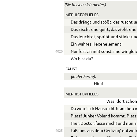
(Sie lassen sich nieder.)
MEPHISTOPHELES.
Das drängt und stößt, das ruscht u
Das zischt und quirt, das zieht und
Das leuchtet, sprüht und stinkt un
Ein wahres Hexenelement!
Nur fest an mir! sonst sind wir gle
4020
Wo bist du?
FAUST
(in der Ferne).
Hier!
MEPHISTOPHELES.
Was! dort schon
Da werd’ ich Hausrecht brauchen 
Platz! Junker Voland kommt. Platz!
Hier, Doctor, fasse mich! und nun, 
Laß’ uns aus dem Gedräng’ entwei
4025