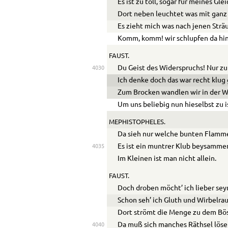
Es ist zu toll, sogar für meines Gle
Dort neben leuchtet was mit ganz
Es zieht mich was nach jenen Strä
Komm, komm! wir schlupfen da hin
FAUST.
Du Geist des Widerspruchs! Nur zu
4030
Ich denke doch das war recht klug
Zum Brocken wandlen wir in der W
Um uns beliebig nun hieselbst zu i
MEPHISTOPHELES.
Da sieh nur welche bunten Flamm
Es ist ein muntrer Klub beysamme
4035
Im Kleinen ist man nicht allein.
FAUST.
Doch droben möcht’ ich lieber sey
Schon seh’ ich Gluth und Wirbelra
Dort strömt die Menge zu dem Bö
Da muß sich manches Räthsel löse
4040