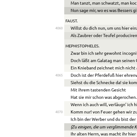
Man tanzt, man schwatzt, man koch
Nun sage mir, wo es was Bessers g
FAUST.
Willst du dich nun, um uns hier ei
4060
Als Zaubrer oder Teufel producire
MEPHISTOPHELES.
Zwar bin ich sehr gewohnt incogni
Doch läßt am Galatag man seinen 
Ein Knieband zeichnet mich nicht 
Doch ist der Pferdefuß hier ehrenv
4065
Siehst du die Schnecke da! sie ko
Mit ihrem tastenden Gesicht
Hat sie mir schon was abgerochen.
Wenn ich auch will, verläugn’ ich h
Komm nur! von Feuer gehen wir zu
4070
Ich bin der Werber und du bist der 
(Zu einigen, die um verglimmende Ko
Ihr alten Herrn, was macht ihr hie