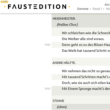
1.3 RC
Arc
Die Gabel sticht, der Besen kratzt,
Genese
Faust I
Wa
Das Kind erstickt, die Mutter platz
HEXENMEISTER.
(Halbes Chor.)
Wir schleichen wie die Schneck
Die Weiber alle sind voraus.
Denn geht es zu des Bösen Hau
3980
Das Weib hat tausend Schritt v
ANDRE HÄLFTE.
Wir nehmen das nicht so genau
Mit tausend Schritten macht’s 
Doch, wie sie auch sich eilen k
Mit Einem Sprunge macht’s de
3985
STIMME
(oben).