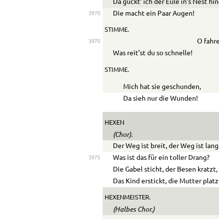
Da guckt’ ich der Eule in’s Nest hin
Die macht ein Paar Augen!
3970
STIMME.
O fahre
3970
Was reit’st du so schnelle!
STIMME.
Mich hat sie geschunden,
Da sieh nur die Wunden!
HEXEN
(Chor).
Der Weg ist breit, der Weg ist lang
Was ist das für ein toller Drang?
3975
Die Gabel sticht, der Besen kratzt,
Das Kind erstickt, die Mutter platz
HEXENMEISTER.
(Halbes Chor.)