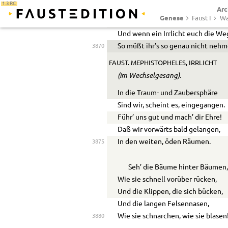
1.3 RC
Arc
Und will mich gern nach euch be
Genese
Faust I
Wa
Allein bedenkt! der Berg ist heute
Und wenn ein Irrlicht euch die We
So müßt ihr’s so genau nicht nehm
3870
FAUST. MEPHISTOPHELES, IRRLICHT
(im Wechselgesang).
In die Traum- und Zaubersphäre
Sind wir, scheint es, eingegangen.
Führ’ uns gut und mach’ dir Ehre!
Daß wir vorwärts bald gelangen,
In den weiten, öden Räumen.
3875
Seh’ die Bäume hinter Bäumen
Wie sie schnell vorüber rücken,
Und die Klippen, die sich bücken,
Und die langen Felsennasen,
Wie sie schnarchen, wie sie blasen
3880