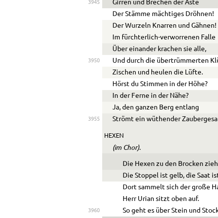
Girren und Brechen der Äste
3945
Der Stämme mächtiges Dröhnen!
Der Wurzeln Knarren und Gähnen!
Im fürchterlich-verworrenen Falle
Über einander krachen sie alle,
Und durch die übertrümmerten Kl
3950
Zischen und heulen die Lüfte.
Hörst du Stimmen in der Höhe?
In der Ferne in der Nähe?
Ja, den ganzen Berg entlang
Strömt ein wüthender Zaubergesa
3955
HEXEN
(im Chor).
Die Hexen zu den Brocken zieh
Die Stoppel ist gelb, die Saat is
Dort sammelt sich der große Ha
Herr Urian sitzt oben auf.
So geht es über Stein und Stoc
3960