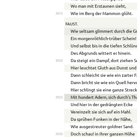
Wo man mit Erstaunen sieht,
Wie im Berg der Mammon glüht.
3915
FAUST.
Wie seltsam glimmert durch die G
Ein morgenröthlich-trüber Schein!
Und selbst bis in die tiefen Schlü
Des Abgrunds wittert er hinein.
Da steigt ein Dampf, dort ziehen 
3920
Hier leuchtet Gluth aus Dunst und 
Dann schleicht sie wie ein zarter 
Dann bricht sie wie ein Quell hervo
Hier schlingt sie eine ganze Streck
Mit hundert Adern, sich durch’s Th
3925
Und hier in der gedrängten Ecke
Vereinzelt sie sich auf ein Mahl.
Da sprühen Funken in der Nähe,
Wie ausgestreuter goldner Sand.
Doch schau! in ihrer ganzen Höhe
3930