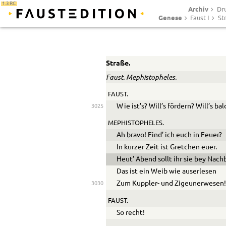
1.3 RC
Archiv
Dr
Genese
Faust I
St
Straße.
Faust. Mephistopheles.
FAUST.
W
ie ist’s? Will’s fördern? Will’s ba
3025
MEPHISTOPHELES.
Ah bravo! Find’ ich euch in Feuer?
In kurzer Zeit ist Gretchen euer.
Heut’ Abend sollt ihr sie bey Nach
Das ist ein Weib wie auserlesen
Zum Kuppler- und Zigeunerwesen
3030
FAUST.
So recht!