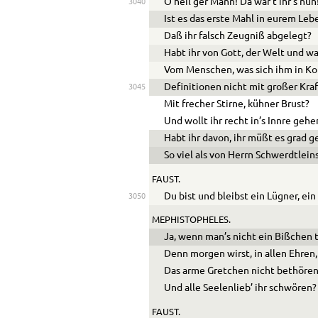
O heil’ger Mann! Da wär’t ihr’s nun
3040
Ist es das erste Mahl in eurem Leb
Daß ihr falsch Zeugniß abgelegt?
Habt ihr von Gott, der Welt und wa
Vom Menschen, was sich ihm in Kop
Definitionen nicht mit großer Kra
3045
Mit frecher Stirne, kühner Brust?
Und wollt ihr recht in’s Innre gehe
Habt ihr davon, ihr müßt es grad g
So viel als von Herrn Schwerdtlei
FAUST.
Du bist und bleibst ein Lügner, ein
3050
MEPHISTOPHELES.
Ja, wenn man’s nicht ein Bißchen 
Denn morgen wirst, in allen Ehren,
Das arme Gretchen nicht bethören
Und alle Seelenlieb’ ihr schwören?
FAUST.