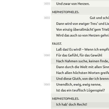
Und zwar von Herzen.
3055
MEPHISTOPHELES.
Gut und sch
3055
Dann wird von ewiger Treu’ und Li
Von einzig überallmächt’gem Trie
Wird das auch so von Herzen gehn
FAUST.
Laß das! Es wird! – Wenn ich empfi
Für das Gefühl, für das Gewühl
3060
Nach Nahmen suche, keinen finde,
Dann durch die Welt mit allen Sin
Nach allen höchsten Worten greife
Und diese Gluth, von der ich brenn
Unendlich, ewig, ewig nenne,
3065
Ist das ein teuflisch Lügenspiel?
MEPHISTOPHELES.
Ich hab’ doch Recht!