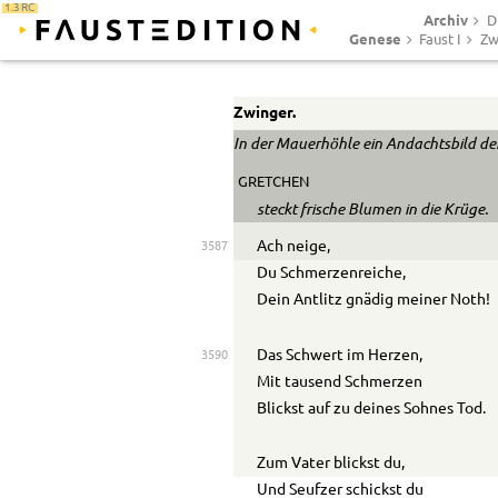
1.3 RC
Archiv
D
Genese
Faust I
Zw
Zwinger.
In der Mauerhöhle ein Andachtsbild de
GRETCHEN
steckt frische Blumen in die Krüge.
Ach neige,
3587
Du Schmerzenreiche,
Dein Antlitz gnädig meiner Noth!
Das Schwert im Herzen,
3590
Mit tausend Schmerzen
Blickst auf zu deines Sohnes Tod.
Zum Vater blickst du,
Und Seufzer schickst du