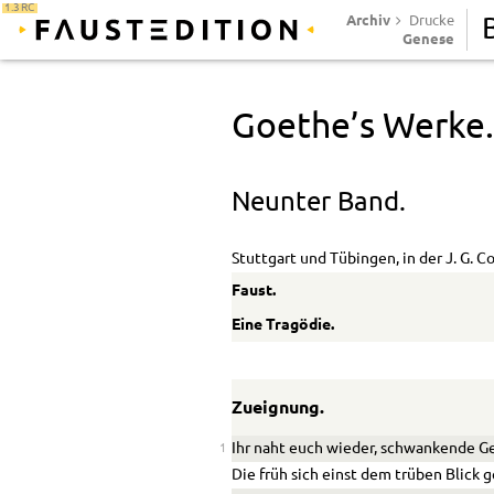
1.3 RC
Archiv
Drucke
Genese
Goethe’s Werke
Neunter Band.
Stuttgart und Tübingen,
in der J. G. 
Faust.
Eine Tragödie.
Zueignung.
Ihr naht euch wieder, schwankende Ge
1
Die früh sich einst dem trüben Blick g