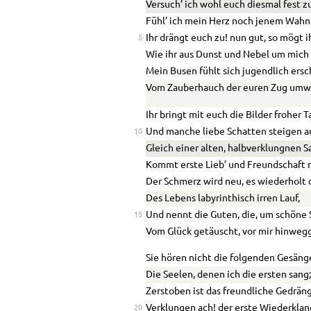
Versuch’ ich wohl euch diesmal fest z
Fühl’ ich mein Herz noch jenem Wahn
Ihr drängt euch zu! nun gut, so mögt i
5
Wie ihr aus Dunst und Nebel um mich 
Mein Busen fühlt sich jugendlich ersc
Vom Zauberhauch der euren Zug umwi
Ihr bringt mit euch die Bilder froher T
Und manche liebe Schatten steigen a
10
Gleich einer alten, halbverklungnen S
Kommt erste Lieb’ und Freundschaft m
Der Schmerz wird neu, es wiederholt 
Des Lebens labyrinthisch irren Lauf,
Und nennt die Guten, die, um schöne
15
Vom Glück getäuscht, vor mir hinwe
Sie hören nicht die folgenden Gesäng
Die Seelen, denen ich die ersten sang
Zerstoben ist das freundliche Gedrän
Verklungen ach! der erste Wiederklan
20