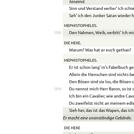
tanzend.
Sinn und Verstand verlier’ ich schie
Seh’ ich den Junker Satan wieder h
MEPHISTOPHELES.
Den Nahmen, Weib, verbitt’ ich mi
2505
DIE HEXE.
Warum? Was hat er euch gethan?
MEPHISTOPHELES.
Er ist schon lang’ in’s Fabelbuch g
Allein die Menschen sind nichts be
Den Bösen sind sie los, die Bösen 
Du nennst mich Herr Baron, so ist 
2510
Ich bin ein Cavalier, wie andre Cava
Du zweifelst nicht an meinem edle
Sieh her, das ist das Wapen, das ich
Er macht eine unanständige Gebärde.
DIE HEXE