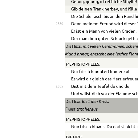
Genug, genug, o treffliche Sibylle!
Gib deinen Trank herbey, und fülle
Die Schale rasch bis an den Rand h
Denn meinem Freund wird dieser T
2580
Er ist ein Mann von vielen Graden,
Der manchen guten Schluck getha
mit vielen Ceremonien, schenkt
Die Hexe.
Mund bringt, entsteht eine leichte Fla
MEPHISTOPHELES.
Nur frisch hinunter! Immer zu!
Es wird dir gleich das Herz erfreue
Bist mit dem Teufel du und du,
2585
Und willst dich vor der Flamme s
lös’t den Kreis.
Die Hexe
tritt heraus.
Faust
MEPHISTOPHELES.
Nun frisch hinaus! Du darfst nicht 
DIE HEXE.