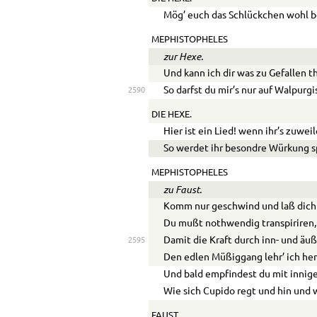
Mög’ euch das Schlückchen wohl 
MEPHISTOPHELES
zur Hexe.
Und kann ich dir was zu Gefallen t
So darfst du mir’s nur auf Walpurgi
2590
DIE HEXE.
Hier ist ein Lied! wenn ihr’s zuweil
So werdet ihr besondre Würkung s
MEPHISTOPHELES
zu Faust.
Komm nur geschwind und laß dich
Du mußt nothwendig transpiriren,
Damit die Kraft durch inn- und äuß
2595
Den edlen Müßiggang lehr’ ich her
Und bald empfindest du mit innig
Wie sich Cupido regt und hin und 
FAUST.