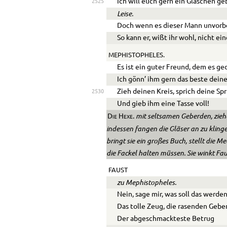
Ich will euch gern ein Gläschen ge
2525
Leise.
Doch wenn es dieser Mann unvorbe
So kann er, wißt ihr wohl, nicht ei
MEPHISTOPHELES.
Es ist ein guter Freund, dem es ged
Ich gönn’ ihm gern das beste dein
Zieh deinen Kreis, sprich deine Sp
2530
Und gieb ihm eine Tasse voll!
mit seltsamen Geberden, zieht
Die Hexe.
indessen fangen die Gläser an zu kling
bringt sie ein großes Buch, stellt die Me
die Fackel halten müssen. Sie winkt Faus
FAUST
zu Mephistopheles.
Nein, sage mir, was soll das werde
Das tolle Zeug, die rasenden Gebe
Der abgeschmackteste Betrug