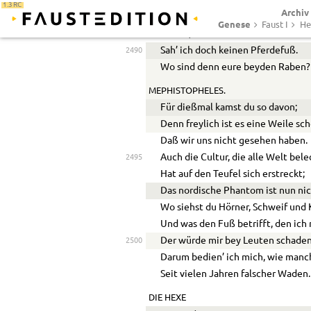
1.3 RC
Archiv
DIE HEXE.
Genese
Faust I
He
O Herr, verzeiht den rohen Gruß!
Sah’ ich doch keinen Pferdefuß.
2490
Wo sind denn eure beyden Raben?
MEPHISTOPHELES.
Für dießmal kamst du so davon;
Denn freylich ist es eine Weile sch
Daß wir uns nicht gesehen haben.
Auch die Cultur, die alle Welt bele
2495
Hat auf den Teufel sich erstreckt;
Das nordische Phantom ist nun ni
Wo siehst du Hörner, Schweif und
Und was den Fuß betrifft, den ich 
Der würde mir bey Leuten schaden
2500
Darum bedien’ ich mich, wie manc
Seit vielen Jahren falscher Waden.
DIE HEXE