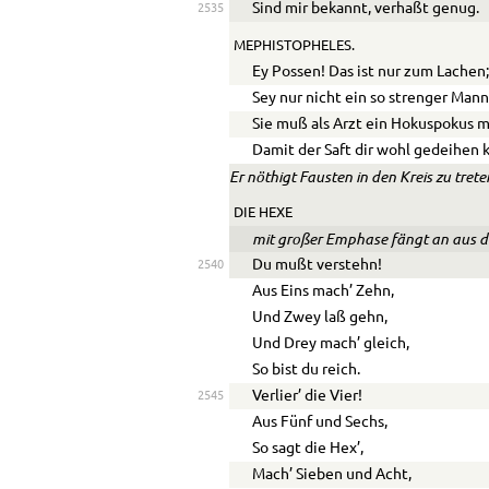
Sind mir bekannt, verhaßt genug.
2535
MEPHISTOPHELES.
Ey Possen! Das ist nur zum Lachen
Sey nur nicht ein so strenger Mann
Sie muß als Arzt ein Hokuspokus 
Damit der Saft dir wohl gedeihen 
Er nöthigt Fausten in den Kreis zu trete
DIE HEXE
mit großer Emphase fängt an aus d
Du mußt verstehn!
2540
Aus Eins mach’ Zehn,
Und Zwey laß gehn,
Und Drey mach’ gleich,
So bist du reich.
Verlier’ die Vier!
2545
Aus Fünf und Sechs,
So sagt die Hex’,
Mach’ Sieben und Acht,