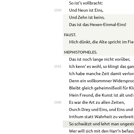
So ist’s vollbracht:
Und Neun ist Eins,
2550
Und Zehn ist keins.
Das ist das Hexen-Einmal-Eins!
FAUST.
Mich dünkt, die Alte spricht im Fie
MEPHISTOPHELES.
Das ist noch lange nicht vorüber,
Ich kenn’ es wohl, so klingt das ga
2555
Ich habe manche Zeit damit verlor
Denn ein vollkommner Widerspru
Bleibt gleich geheimnißvoll für Kl
Mein Freund, die Kunst ist alt und
Es war die Art zu allen Zeiten,
2560
Durch Drey und Eins, und Eins und
Irrthum statt Wahrheit zu verbreit
So schwätzt und lehrt man ungestö
Wer will sich mit den Narr’n befas