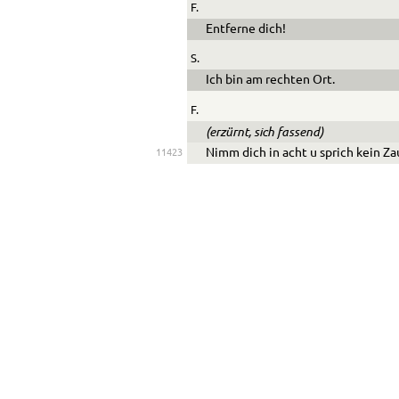
F.
Entferne dich!
S.
Ich bin am rechten Ort.
F.
(erzürnt, sich fassend)
Nimm dich in acht
u
sprich kein Z
11423