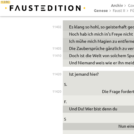
1.3 RC
Archiv
Goe
Genese
Faust II
Fü
Es klang so hohl, so geisterhaft g
11402
Noch hab ich mich in’s Freye nich
Ich mühe mich Magien zu entferne
Die Zaubersprüche gänzlich zu ver
11405
Doch ist die Welt von solchem Spu
11410
Und Niemand weis wie er ihn meide
Ist jemand hier?
11420
S.
Die Frage fordert
11420
F.
Und Du! Wer bist denn du
S
Nun einm