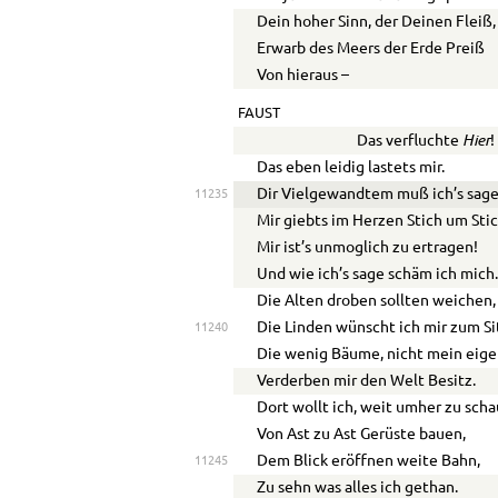
Dein hoher Sinn, der Deinen Fleiß,
Erwarb des Meers der Erde Preiß
Von hieraus –
FAUST
Hier
Das verfluchte
!
Das eben leidig lastets mir.
Dir Vielgewandtem muß ich’s sag
11235
Mir giebts im Herzen Stich um Stic
Mir ist’s unm
o
glich zu ertragen!
Und wie ich’s sage schäm ich mich
Die Alten droben sollten weichen,
Die Linden wünscht ich mir zum Si
11240
Die wenig Bäume, nicht mein eige
Verderben mir den Welt Besitz.
Dort wollt ich, weit umher zu scha
Von Ast zu Ast Gerüste bauen,
Dem Blick eröffnen weite Bahn,
11245
Zu sehn was alles ich gethan.