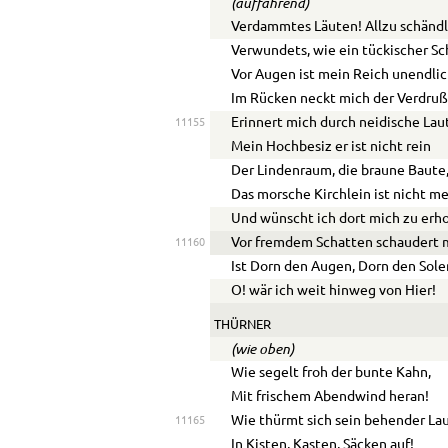
(auffahrend)
Verdammtes Läuten! Allzu schändl
Verwundets, wie ein tückischer Sc
Vor Augen ist mein Reich unendlic
Im Rücken neckt mich der Verdruß
Erinnert mich durch neidische Lau
11155
Mein Hochbesiz er ist nicht rein
Der Lindenraum, die braune Baute
Das morsche Kirchlein ist nicht me
Und wünscht ich dort mich zu erho
Vor fremdem Schatten schaudert m
11160
Ist Dorn den Augen, Dorn den Sole
O! wär ich weit hinweg von Hier!
THÜRNER
(wie oben)
Wie segelt froh der bunte Kahn,
Mit frischem Abendwind heran!
Wie thürmt sich sein behender La
11165
In Kisten, Kasten, Säcken auf!