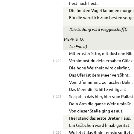
Fest nach Fest.
Die bunten Vögel kommen morge
Für die werd ich zum besten sorge
(Die Ladung wird weggeschafft)
MEPHISTO.
(zu Faust)
Mit ernster Stirn, mit düstrem Blic
Vernimmst du dein erhaben Glück.
11220
Die hohe Weisheit wird gekrönt,
Das Ufer ist dem Meer versöhnt,
Vom Ufer nimmt, zu rascher Bahn,
Das Meer die Schiffe willig an;
So sprich daß hier, hier vom Pallas
11225
Dein Arm die ganze Welt umfaßt.
Von dieser Stelle ging es aus,
Hier stand das erste Breter Haus,
Ein Gräbchen ward hinab geritzt
Wo jetzt das Ruder emsig spritzt.
11230