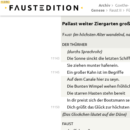
1.3 RC
Archiv
Goethe- 
Genese
Faust II
Fü
Pallast weiter Ziergarten groß
(im höchsten Alter wandelnd, n
Faust
DER THÜRMER
(durchs Sprachrohr)
Die Sonne sinckt die letzten Schif
11143
Sie ziehen munter hafenein.
Ein großer Kahn ist im Begriffe
11145
Auf dem Canale hier zu seyn.
Die Bunten Wimpel wehen fröhlic
Die starren Masten stehn bereit
In dir preist sich der Bootsmann se
Dich grüßt das Glück zur höchsten 
11150
(Das Gl
o
ckchen läutet auf der Düne)
FAUST