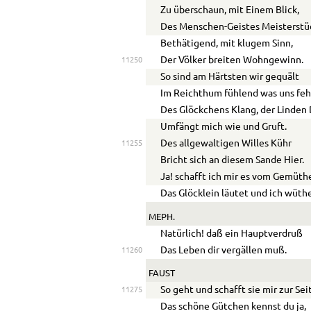
Zu überschaun, mit Einem Blick,
Des Menschen-Geistes Meisterstü
Bethätigend, mit klugem Sinn,
Der Völker breiten Wohngewinn.
11250
So sind am Härtsten wir gequält
Im Reichthum fühlend was uns feh
Des Glöckchens Klang, der Linden
Umfängt mich wie und Gruft.
Des allgewaltigen Willes Kühr
11255
Bricht sich an diesem Sande Hier.
Ja! schafft ich mir es vom Gemüth
Das Glöcklein läutet und ich wüth
MEPH.
Natürlich! daß ein Hauptverdruß
Das Leben dir vergällen muß.
11260
FAUST
So geht und schafft sie mir zur Sei
11275
Das schöne Gütchen kennst du ja,