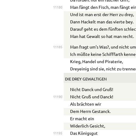
Da fördert nur ein rascher Griff,
Man fängt den Fisch, man fängt ein
11180
Und ist man erst der Herr zu drey,
Dann Hackelt man das vierte bey.
Darauf geht es dem fünften schle
Man hat Gewalt so hat man recht.
Man fragt um’s Was?, und nicht um
11185
Ich müßte keine Schifffarth kenne
Krieg, Handel und Piraterie,
Dreyeinig sind sie, nicht zu trenne
DIE DREY GEWALTIGEN
Nicht Danck und Gruß!
Nicht Gruß und Danck!
11190
Als brächten wir
Dem Herrn Gestanck.
Er macht ein
Widerlich Gesicht,
Das Königsgut
11195