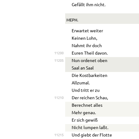
Gefällt ihm nicht.
MEPH.
Erwartet weiter
Keinen Lohn,
Nahmt ihr doch
Euren Theil davon.
11200
Nun ordenet oben
11205
Saal an Saal
Die Kostbarkeiten
Allzumal.
Und tritt er zu
Der reichen Schau,
11210
Berechnet alles
Mehr genau.
Er sich gewiß
Nicht lumpen l
a
ßt.
Und giebt der Flotte
11215