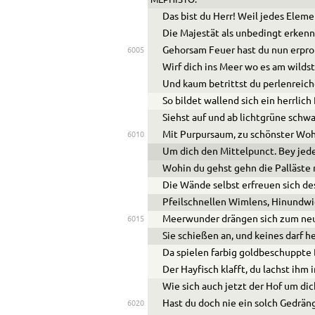
MEPHISTO
.
Das bist du Herr! Weil jedes Elem
Die Majestät als unbedingt erkenn
Gehorsam Feuer hast du nun erpro
6005
Wirf dich ins Meer wo es am wildst
Und kaum betrittst du perlenreic
So bildet wallend sich ein herrlich
Siehst auf und ab lichtgrüne schw
Mit Purpursaum, zu schönster Wo
6010
Um dich den Mittelpunct. Bey jed
Wohin du gehst gehn die Palläste 
Die Wände selbst erfreuen sich de
Pfeilschnellen Wimlens, Hinundwi
Meerwunder drängen sich zum neu
6015
Sie schießen an, und keines darf he
Da spielen farbig goldbeschuppte
Der Hayfisch klafft, du lachst ihm 
Wie sich auch jetzt der Hof um di
Hast du doch nie ein solch Gedräng
6020