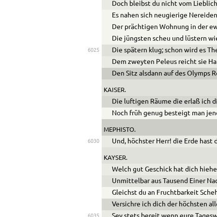
Doch bleibst du nicht vom Liebli
Es nahen sich neugierige Nereide
Der prächtigen Wohnung in der ew
Die jüngsten scheu und lüstern wie
Die spätern klug; schon wird es Th
6025
Dem zweyten Peleus reicht sie Ha
Den Sitz alsdann auf des Olymps Re
KAISER.
Die luftigen Räume die erlaß ich di
Noch früh genug besteigt man jen
MEPHISTO
.
Und, höchster Herr! die Erde hast 
6030
KAYSER.
Welch gut Geschick hat dich hiehe
Unmittelbar aus Tausend Einer Na
Gleichst du an Fruchtbarkeit Sche
Versichre ich dich der höchsten al
Sey stets bereit wenn eure Tages
6035