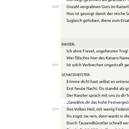
Ihm liegt gesichert als gewisses P
Unzahl vergrabnen Guts im Kaiserl
6060
Nun ist gesorgt damit der reiche S
Sogleich gehoben, diene zum Ersat
KAISER.
Ich ahne Frevel, ungeheuren Trug!
Wer fälschte hier des Kaisers Na
Ist solch Verbrechen ungestraft g
6065
SCHATZMEISTER.
Erinnre dich! hast selbst es unters
Erst heute Nacht. Du standst als g
Der Kanzler sprach mit uns zu dir 
„Gewähre dir das hohe Festvergnü
Des Volkes Heil, mit wenig Federz
6070
Du zogst sie rein, dann wards in d
Durch Tausendkünstler schnell ve