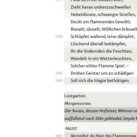
Fülle dich mit kühlem Duft;
Zieht heran umherzuschweifen
Nebeldünste, schwangre Streifen,
Deckt ein flammendes Gewühl;
Rieselt, säuselt, Wölkchen kräuselt
Schlüpfet wallend, leise dämpfet,
5980
Löschend überall bekämpfet,
Ihr die lindernden die Feuchten,
Wandelt in ein Wetterleuchten,
Solcher eitlen Flamme Spiel. –
Drohen Geister uns zu schädigen
5985
Soll sich die Magie bethätigen.
5986
Lustgarten
.
Morgensonne.
Der
, dessen Hofstaat, Männer un
Kaiser
auffallend nach Sitte gekleidet, beyde 
FAUST
Verzeihst du Herr das Flammengau
5987