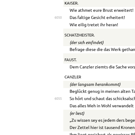
KAISER.
Wie athmet eure Brust erweitert!
Das faltige Gesicht erheitert!
6050
Wie eilig tretet ihr heran!
SCHATZMEISTER.
(der sich einfindet)
Befrage diese die das Werk gethan
FAUST.
Dem Canzler ziemts die Sache vor
CANZLER
(der langsam herankommt)
Beglückt genug in meinen alten T
So hört und schaut das schicksalsc
6055
Das alles Weh in Wohl verwandelt 
(er liest)
„Zu wissen sey es jedem ders bege
Der Zettel hier ist tausend Kronen