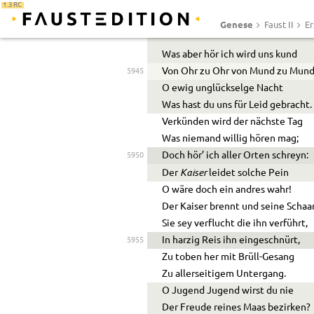
Verflochten in das Element
1.3 RC
Ein ganzer Maskenklump verbrenn
Genese
Faust II
Er
Was aber hör ich wird uns kund
Von Ohr zu Ohr von Mund zu Mund
5945
O ewig unglückselge Nacht
Was hast du uns für Leid gebracht.
Verkünden wird der nächste Tag
Was niemand willig hören mag;
Doch hör’ ich aller Orten schreyn:
5950
Kaiser
Der
leidet solche Pein
O wäre doch ein andres wahr!
Der Kaiser brennt und seine Schaar
Sie sey verflucht die ihn verführt,
In harzig Reis ihn eingeschnürt,
5955
Zu toben her mit Brüll-Gesang
Zu allerseitigem Untergang.
O Jugend Jugend wirst du nie
Der Freude reines Maas bezirken?