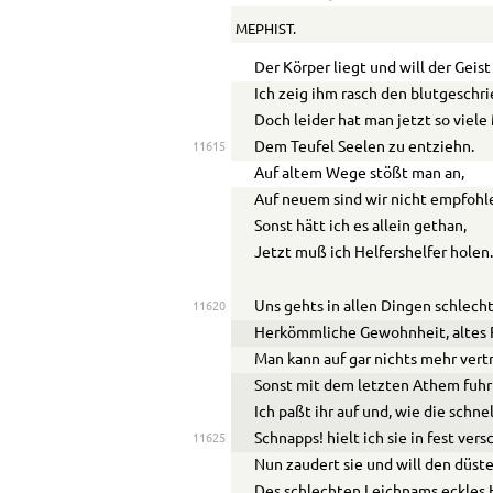
MEPHIST.
Der Körper liegt und will der Geist
Ich zeig ihm rasch den blutgeschri
Doch leider hat man jetzt so viele
Dem Teufel Seelen zu entziehn.
11615
Auf altem Wege stößt man an,
Auf neuem sind wir nicht empfohl
Sonst hätt ich es allein gethan,
Jetzt muß ich Helfershelfer holen
Uns gehts in allen Dingen schlecht
11620
Herkömmliche Gewohnheit, altes 
Man kann auf gar nichts mehr vert
Sonst mit dem letzten Athem fuhr 
Ich paßt ihr auf und, wie die schne
Schnapps! hielt ich sie in fest ver
11625
Nun zaudert sie und will den düste
Des schlechten Leichnams eckles H