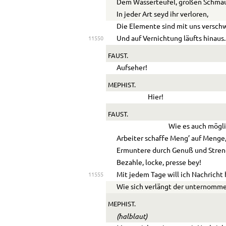
Dem Wasserteufel, großen Schmau
In jeder Art seyd ihr verloren,
Die Elemente sind mit uns versch
Und auf Vernichtung läufts hinaus.
11550
FAUST.
Aufseher!
MEPHIST.
Hier!
FAUST.
Wie es auch mögli
Arbeiter schaffe Meng’ auf Menge
Ermuntere durch Genuß und Stren
Bezahle, locke, presse bey!
Mit jedem Tage will ich Nachricht
11555
Wie sich verlängt der unternomm
MEPHIST.
(halblaut)