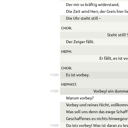
Der mir so kräftig widerstand,
Die Zeit wird Herr, der Greis hier l
Die Uhr steht still –
CHOR.
Steht still
Der Zeiger fällt.
MEPH.
Er fällt, es ist v
CHOR.
Es ist vorbey.
11595
MEPHIST.
Vorbey! ein dumme
11595
Warum vorbey?
Vorbey und reines Nicht, vollko
m
n
Was soll uns denn das ewge Schaff
Geschaffenes zu nichts hinwegzur
Da ists vorbey! Was ist daran zu le
11600