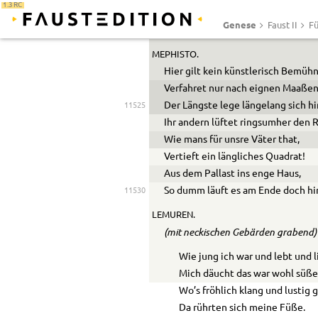
Warum an uns der Ruf geschah
1.3 RC
Das haben wir vergessen.
Genese
Faust II
Fü
MEPHISTO.
Hier gilt kein künstlerisch Bemühn
Verfahret nur nach eignen Maaßen
Der Längste lege längelang sich hi
11525
Ihr andern lüftet ringsumher den 
Wie mans für unsre Väter that,
Vertieft ein längliches Quadrat!
Aus dem Pallast ins enge Haus,
So dumm läuft es am Ende doch hi
11530
LEMUREN.
(mit neckischen Gebärden grabend)
Wie jung ich war und lebt und l
Mich däucht das war wohl süße
Wo’s fröhlich klang und lustig 
Da rührten sich meine Füße.