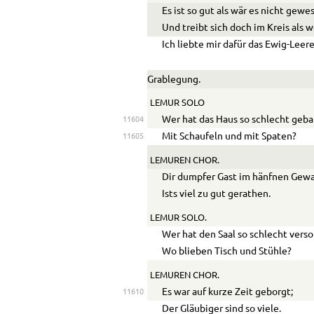
Es ist so gut als wär es nicht gewe
Und treibt sich doch im Kreis als 
Ich liebte mir dafür das Ewig-Leere
Grablegung.
LEMUR
SOLO
Wer hat das Haus so schlecht geba
11604
Mit Schaufeln und mit Spaten?
11605
LEMUREN
CHOR.
Dir dumpfer Gast im hänfnen Gew
Ists viel zu gut gerathen.
LEMUR
SOLO.
Wer hat den Saal so schlecht verso
Wo blieben Tisch und Stühle?
LEMUREN
CHOR.
Es war auf kurze Zeit geborgt;
11610
Der Gläubiger sind so viele.