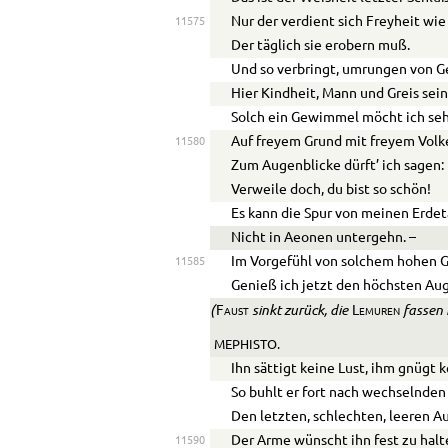
Nur der verdient sich Freyheit wie
11575
Der täglich sie erobern muß.
Und so verbringt, umrungen von Ge
Hier Kindheit, Mann und Greis sein
Solch ein Gewimmel möcht ich seh
Auf freyem Grund mit freyem Volk
11580
Zum Augenblicke dürft’ ich sagen:
Verweile doch, du bist so schön!
Es kann die Spur von meinen Erde
Nicht in Aeonen untergehn. –
Im Vorgefühl von solchem hohen 
11585
Genieß ich jetzt den höchsten Aug
(
sinkt zurück, die
fassen 
Faust
Lemuren
MEPHISTO.
Ihn sättigt keine Lust, ihm gnügt k
So buhlt er fort nach wechselnden
Den letzten, schlechten, leeren A
Der Arme wünscht ihn fest zu halt
11590