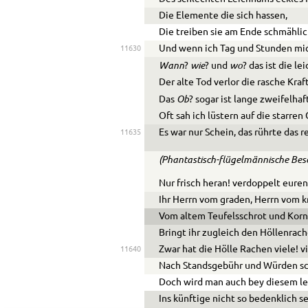
Die Elemente die sich hassen,
Die treiben sie am Ende schmählich
Und wenn ich Tag und Stunden mi
11630
Wann
wie
wo
?
? und
? das ist die le
Der alte Tod verlor die rasche Kraft
Ob
Das
? sogar ist lange zweifelhaf
Oft sah ich lüstern auf die starren 
Es war nur Schein, das rührte das 
11635
(Phantastisch-flügelmännische Be
Nur frisch heran! verdoppelt euren 
Ihr Herrn vom graden, Herrn vom
Vom altem Teufelsschrot und Kor
Bringt ihr zugleich den Höllenrach
Zwar hat die Hölle Rachen viele! vi
11640
Nach Standsgebühr und Würden sch
Doch wird man auch bey diesem le
Ins künftige nicht so bedenklich s