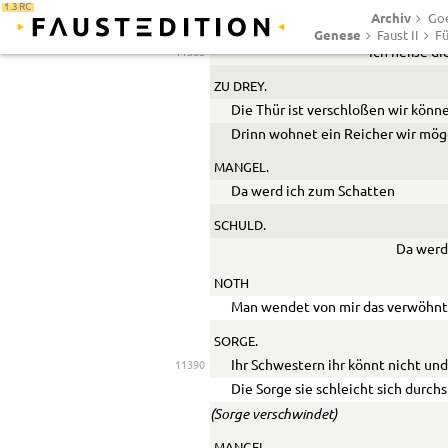
1.3 RC
Archiv
Goe
VIERTE
Genese
Faust II
Fü
Ich heiße di
11385
ZU DREY.
Die Thür ist verschloßen wir könne
Drinn wohnet ein Reicher wir mög
MANGEL.
Da werd ich zum Schatten
SCHULD.
Da werd 
NOTH
Man wendet von mir das verwöhnt
SORGE.
Ihr Schwestern ihr könnt nicht und 
11390
Die Sorge sie schleicht sich durchs
(Sorge verschwindet)
MANGEL.