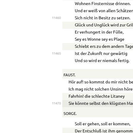
Wohnen Finsternisse drinnen.
Und er weiß von allen Schätze
Sich nicht in Besitz zu setzen.
11460
Glück und Unglück wird zur Gril
Er verhungert in der Fülle,
Sey es Wonne sey es Plage
Schiebt ers zu dem andern Tage
Ist der Zukunft nur gewärtig
11465
Und so wird er niemals fertig.
FAUST.
Hör auf! so kommst du mir nicht b
Ich mag nicht solchen Unsinn höre
Fahrhin! die schlechte Litaney
Sie könnte selbst den klügsten M
11470
SORGE.
Soll er gehen, soll er kommen,
Der Entschluß ist ihm genomm