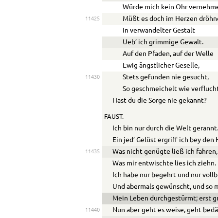
Würde mich kein Ohr vernehm
Müßt es doch im Herzen dröhn
11425
In verwandelter Gestalt
Ue
b’ ich grimmige Gewalt.
Auf den Pfaden, auf der Welle
Ewig ängstlicher Geselle,
Stets gefunden nie gesucht,
11430
So geschmeichelt wie verflucht
Hast du die Sorge nie gekannt?
FAUST.
Ich bin nur durch die Welt gerannt
Ein jed’ Gelüst ergriff ich bey den
Was nicht genügte ließ ich fahren,
11435
Was mir entwischte lies ich ziehn.
Ich habe nur begehrt und nur vollb
Und abermals gewünscht, und so 
Mein Leben durchgestürmt; erst g
Nun aber geht es weise, geht bedä
11440