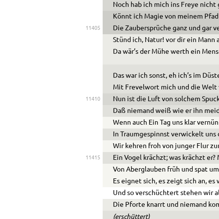
Noch hab ich mich ins Freye nicht
Könnt ich Magie von meinem Pfad
Die Zaubersprüche ganz und gar ve
11405
Stünd ich, Natur! vor dir ein Mann 
Da wär’s der Mühe werth ein Mens
Das war ich sonst, eh ich’s im Düst
Mit Frevelwort mich und die Welt 
Nun ist die Luft von solchem Spuck
11410
Daß niemand weiß wie er ihn meid
Wenn auch Ein Tag uns klar vernün
In Traumgespinnst verwickelt uns 
Wir kehren froh von junger Flur zu
Ein Vogel krächzt; was krächzt er?
11415
Von Aberglauben früh und spat um
Es eignet sich, es zeigt sich an, es
Und so verschüchtert stehen wir al
Die Pforte knarrt und niemand ko
(erschüttert)