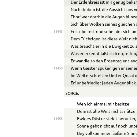
Der Erdenkreis ist mir genug beka
Nach drüben ist die Aussicht uns v
Thor! wer dorthin die Augen blinze
Sich über Wolken seines gleichen 
Er stehe fest und sehe hier sich um
11445
Dem Tüchtigen ist diese Welt nic
Was braucht er in die Ewigkeit zu 
Was er erkennt läßt sich ergreifen
Er wandle so den Erdentag entlang
Wenn Geister spuken geh er seine
11450
Im Weiterschreiten find er Quaal 
Er! unbefriedigt jeden Augenblick.
SORGE.
Wen ich einmal mir besitze
Dem ist alle Welt nichts nütze,
Ewiges Düstre steigt herunter,
11455
Sonne geht nicht auf noch unte
Bey vollkommnen äußern Sinn