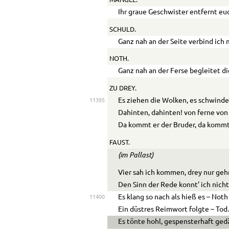
Ihr graue Geschwister entfernt euc
SCHULD.
Ganz nah an der Seite verbind ich m
NOTH.
Ganz nah an der Ferse begleitet di
ZU DREY.
Es ziehen die Wolken, es schwinde
11395
Dahinten, dahinten! von ferne von
Da kommt er der Bruder, da kommt e
FAUST.
(im Pallast)
Vier sah ich kommen, drey nur geh
Den Sinn der Rede konnt’ ich nicht
Es klang so nach als hieß es – Noth
11400
Ein düstres Reimwort folgte – Tod
Es tönte hohl, gespensterhaft ged