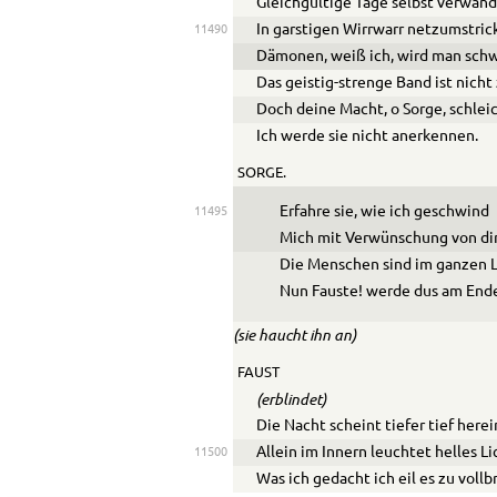
Gleichgültige Tage selbst verwand
In garstigen Wirrwarr netzumstric
11490
Dämonen, weiß ich, wird man schwe
Das geistig-strenge Band ist nicht
Doch deine Macht, o Sorge, schlei
Ich werde sie nicht anerkennen.
SORGE.
Erfahre sie, wie ich geschwind
11495
Mich mit Verwünschung von di
Die Menschen sind im ganzen L
Nun Fauste! werde dus am End
(sie haucht ihn an)
FAUST
(erblindet)
Die Nacht scheint tiefer tief here
Allein im Innern leuchtet helles Li
11500
Was ich gedacht ich eil es zu vollb