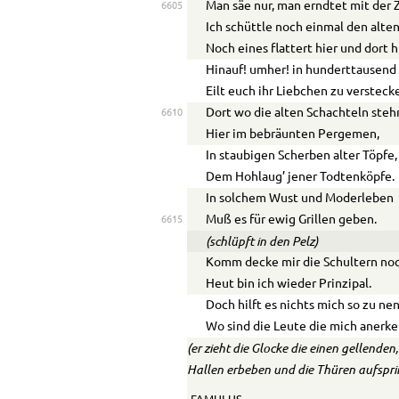
Man säe nur, man erndtet mit der Z
6605
Ich schüttle noch einmal den alten
Noch eines flattert hier und dort h
Hinauf! umher! in hunderttausend
Eilt euch ihr Liebchen zu versteck
Dort wo die alten Schachteln steh
6610
Hier im bebräunten Pergemen,
In staubigen Scherben alter Töpfe,
Dem Hohlaug’ jener Todtenköpfe.
In solchem Wust und Moderleben
Muß es für ewig Grillen geben.
6615
(schlüpft in den Pelz)
Komm decke mir die Schultern noc
Heut bin ich wieder Prinzipal.
Doch hilft es nichts mich so zu ne
Wo sind die Leute die mich anerk
(er zieht die Glocke die einen gellende
Hallen erbeben und die Thüren aufspr