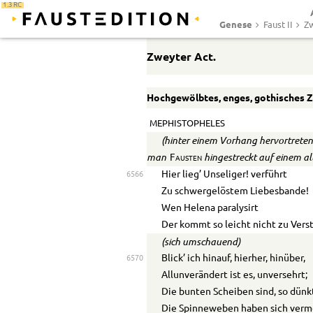
1.3 RC
Genese
Faust II
Zw
Zweyter Act.
Hochgewölbtes, enges, gothisches Z
MEPHISTOPHELES
(hinter einem Vorhang hervortretend
man
hingestreckt auf einem al
Fausten
Hier lieg’ Unseliger! verführt
6566
Zu schwergelöstem Liebesbande!
Wen Helena paralysirt
Der kommt so leicht nicht zu Vers
(sich umschauend)
Blick’ ich hinauf, hierher, hinüber,
6570
Allunverändert ist es, unversehrt;
Die bunten Scheiben sind, so dünkt
Die Spinneweben haben sich verm