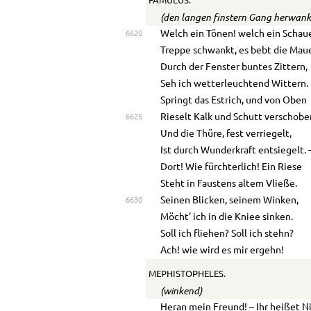
FAMULUS.
(den langen finstern Gang herwan
Welch ein Tönen! welch ein Schau
6620
Treppe schwankt, es bebt die Maue
Durch der Fenster buntes Zittern,
Seh ich wetterleuchtend Wittern.
Springt das Estrich, und von Oben
Rieselt Kalk und Schutt verschobe
6625
Und die Thüre, fest verriegelt,
Ist durch Wunderkraft entsiegelt. 
Dort! Wie fürchterlich! Ein Riese
Steht in Faustens altem Vließe.
Seinen Blicken, seinem Winken,
6630
Möcht’ ich in die Kniee sinken.
Soll ich fliehen? Soll ich stehn?
Ach! wie wird es mir ergehn!
MEPHISTOPHELES.
(winkend)
Heran mein Freund! – Ihr heißet 