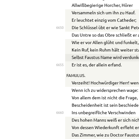
Allwißbegierige Horcher, Hörer
Versammeln sich um ihn zu Hauf.
Er leuchtet einzig vom Catheder;
Die Schlüssel übt er wie Sankt Pet
6650
Das Untre so das Obre schließt er a
Wie er vor Allen glüht und funkelt,
Kein Ruf, kein Ruhm hält weiter st
Selbst Faustus Name wird verdunke
Er ist es, der allein erfand.
6655
FAMULUS.
Verzeiht! Hochwürdiger Herr! wenn
Wenn ich zu widersprechen wage:
Von allem dem ist nicht die Frage,
Bescheidenheit ist sein beschiede
Ins unbegreifliche Verschwinden
6660
Des hohen Manns weiß er sich nich
Von dessen Wiederkunft erfleht er 
Das Zimmer, wie zu Doctor Faustu