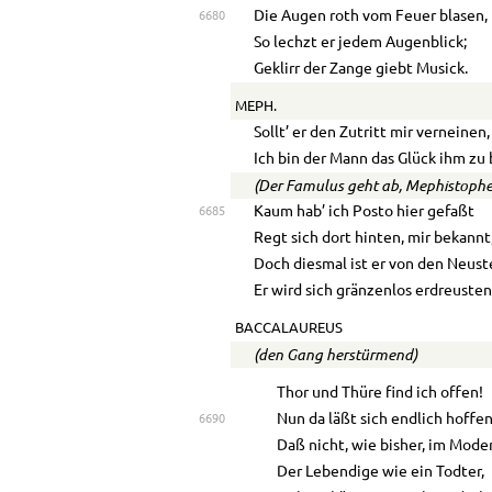
Die Augen roth vom Feuer blasen,
6680
So lechzt er jedem Augenblick;
Geklirr der Zange giebt Musick.
MEPH.
Sollt’ er den Zutritt mir verneinen,
Ich bin der Mann das Glück ihm zu
(Der Famulus geht ab, Mephistopheles
Kaum hab’ ich Posto hier gefaßt
6685
Regt sich dort hinten, mir bekannt,
Doch diesmal ist er von den Neust
Er wird sich gränzenlos erdreusten
BACCALAUREUS
(den Gang herstürmend)
Thor und Thüre find ich offen!
Nun da läßt sich endlich hoffe
6690
Daß nicht, wie bisher, im Moder
Der Lebendige wie ein Todter,