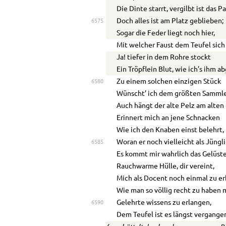
Die Dinte starrt, vergilbt ist das Pa
Doch alles ist am Platz geblieben;
6575
Sogar die Feder liegt noch hier,
Mit welcher Faust dem Teufel sich
Ja! tiefer in dem Rohre stockt
Ein Tröpflein Blut, wie ich’s ihm a
Zu einem solchen einzigen Stück
6580
Wünscht’ ich dem größten Sammle
Auch hängt der alte Pelz am alten
Erinnert mich an jene Schnacken
Wie ich den Knaben einst belehrt,
Woran er noch vielleicht als Jüngli
6585
Es kommt mir wahrlich das Gelüst
Rauchwarme Hülle, dir vereint,
Mich als Docent noch einmal zu er
Wie man so völlig recht zu haben 
Gelehrte wissens zu erlangen,
6590
Dem Teufel ist es längst vergange