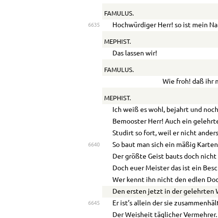
FAMULUS.
Hochwürdiger Herr! so ist mein N
6635
MEPHIST.
Das lassen wir!
FAMULUS.
Wie froh! daß ihr 
MEPHIST.
Ich weiß es wohl, bejahrt und noc
Bemooster Herr! Auch ein gelehr
Studirt so fort, weil er nicht ander
So baut man sich ein mäßig Karten
6640
Der größte Geist bauts doch nicht 
Doch euer Meister das ist ein Besc
Wer kennt ihn nicht den edlen
Doc
Den ersten jetzt in der gelehrten 
Er ist’s allein der sie zusammenhäl
6645
Der Weisheit täglicher Vermehrer.