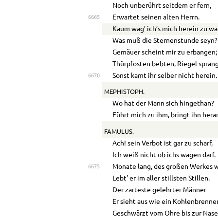
Noch unberührt seitdem er fern,
Erwartet seinen alten Herrn.
6665
Kaum wag’ ich’s mich herein zu w
Was muß die Sternenstunde seyn?
Gemäuer scheint mir zu erbangen;
Thürpfosten bebten, Riegel spran
Sonst kamt ihr selber nicht herein.
6670
MEPHISTOPH.
Wo hat der Mann sich hingethan?
Führt mich zu ihm, bringt ihn hera
FAMULUS.
Ach! sein Verbot ist gar zu scharf,
Ich weiß nicht ob ichs wagen darf.
Monate lang, des großen Werkes w
6675
Lebt’ er im aller stillsten Stillen.
Der zarteste gelehrter Männer
Er sieht aus wie ein Kohlenbrenner
Geschwärzt vom Ohre bis zur Nase