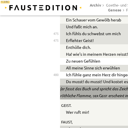
1.3 RC
Archiv
Goethe- und S
Es dampft! Es zucken rothe Strale
Genese
F
Mir um das Haupt. Es weht
Ein Schauer vom Gewölb herab
Und faßt mich an.
Ich fühls du schwebst um mich
475
Erflehter Geist!
475
Enthülle dich.
Ha! wie’s in meinem Herzen reisst
Zu neuen Gefühlen
All meine Sinne sich erwühlen
Ich fühle ganz mein Herz dir hing
480
Du musst! du musst! Und kostet e
(er fasst das Buch und spricht das Zeic
röthliche Flamme,
erscheint in
der Geist
GEIST.
Wer ruft mir!
FAUST,