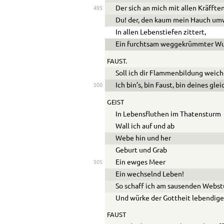
Der sich an mich mit allen Kräffte
495
Du! der, den kaum mein Hauch um
In allen Lebenstiefen zittert,
Ein furchtsam weggekrümmter W
FAUST.
Soll ich dir Flammenbildung weich
Ich bin’s, bin Faust, bin deines gle
500
GEIST
In Lebensfluthen im Thatensturm
Wall ich auf und ab
Webe hin und her
Geburt und Grab
Ein ewges Meer
505
Ein wechselnd Leben!
So schaff ich am sausenden Webstu
Und würke der Gottheit lebendiges
FAUST