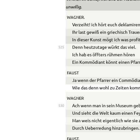
unwillig.
WAGNER.
Verzeiht! ich hört euch deklamiren
Ihr la
s
t gewiß ein griechisch Traue
In dieser Kunst mögt ich was profi
Denn heutzutage würkt das viel.
525
Ich hab es öffters rühmen hören
Ein Kommödiant könnt einen Pfarr
FAUST
Ja wenn der Pfarrer ein Commödian
Wie das denn wohl zu Zeiten kom
WAGNER
Ach wenn man in sein Museum geb
530
Und sieht die Welt kaum einen Fe
Man weis nicht eigentlich wie sie
Durch
Ue
berredung hinzubringen.
FAUST.