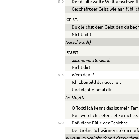
Der du die weite Welt umschweiff
510
Geschäfftger Geist wie nah fühl ich
GEIST.
Du gleichst dem Geist den du begr
Nicht mir!
(verschwindt)
FAUST
zusammenstürzend)
Nicht dir!
Wem denn?
515
Ich Ebenbild der Gottheit!
Und nicht einmal dir!
(es klopft)
O Todt! ich kenns das ist mein Fam
Nun werd ich tiefer tief zu nichte,
Daß diese Fülle der Gesichte
520
Der trokne Schwärmer stören muß
im Schlafrock und der Nachtmü
Wagner