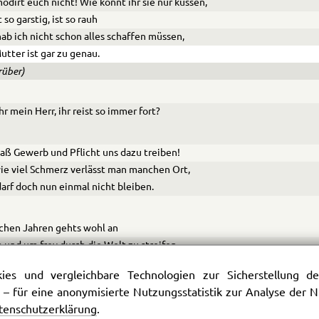
odirt euch nicht! Wie könnt ihr sie nur küssen,
t so garstig, ist so rauh
ab ich nicht schon alles schaffen müssen,
utter ist gar zu genau.
rüber)
hr mein Herr, ihr rei
s
t so immer fort?
aß Gewerb und Pflicht uns dazu treiben!
ie viel Schmerz verlässt man manchen Ort,
arf doch nun einmal nicht bleiben.
schen Jahren gehts wohl an
 und um frey durch die Welt zu streifen.
kommt die böse Zeit heran,
es und vergleichbare Technologien zur Sicherstellung der
ich als Hagestolz allein zum Grab zu schleifen,
 – für eine anonymisierte Nutzungsstatistik zur Analyse der
at noch keinen wohl gethan.
tenschutzerklärung
.