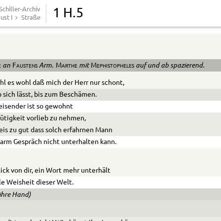
chiller-Archiv
1 H.5
ust I
Straße
.
an
Arm.
mit
auf und ab spazierend.
e
Faustens
Marthe
Mephistopheles
ühl es wohl daß mich der Herr nur schont,
 sich lässt, bis zum Beschämen.
eisender ist so gewohnt
ütigkeit vorlieb zu nehmen,
eis zu gut dass solch erfahrnen Mann
arm Gespräch nicht unterhalten kann.
lick von dir, ein Wort mehr unterhält
lle Weisheit dieser Welt.
 ihre Hand)