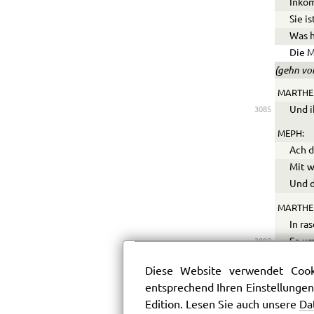
Inkom
Sie is
Was h
Die M
(gehn vo
MARTHE
Und i
3085
MEPH:
Ach d
Mit w
Und d
MARTHE
In ra
So um
3090
Doch 
Diese Website verwendet Cooki
Und s
entsprechend Ihren Einstellungen
Das h
Edition. Lesen Sie auch unsere
Da