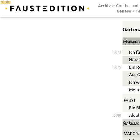
1.3 RC
Archiv
Goethe- und S
Genese
Fa
Garten
Margret
Ich f
3073
Herab
Ein R
3075
Aus G
Ich w
Mein 
FAUST
Ein B
Als a
3080
(er küsst
MARGR: